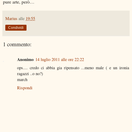
pure arte, però…
Marius
alle
19:55
Condividi
1 commento:
Anonimo
14 luglio 2011 alle ore 22:22
ops.... credo ci abbia gia ripensato ...meno male ( e un ironia
ragazzi ..o no?)
march
Rispondi