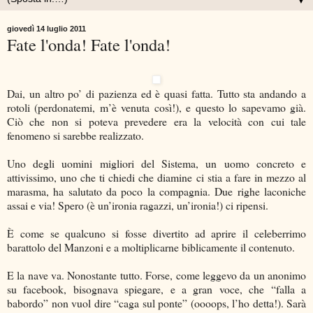
▼
giovedì 14 luglio 2011
Fate l'onda! Fate l'onda!
Dai, un altro po’ di pazienza ed è quasi fatta. Tutto sta andando a
rotoli (perdonatemi, m’è venuta così!), e questo lo sapevamo già.
Ciò che non si poteva prevedere era la velocità con cui tale
fenomeno si sarebbe realizzato.
Uno degli uomini migliori del Sistema, un uomo concreto e
attivissimo, uno che ti chiedi che diamine ci stia a fare in mezzo al
marasma, ha salutato da poco la compagnia. Due righe laconiche
assai e via! Spero (è un’ironia ragazzi, un’ironia!) ci ripensi.
È come se qualcuno si fosse divertito ad aprire il celeberrimo
barattolo del Manzoni e a moltiplicarne biblicamente il contenuto.
E la nave va. Nonostante tutto. Forse, come leggevo da un anonimo
su facebook, bisognava spiegare, e a gran voce, che “falla a
babordo” non vuol dire “caga sul ponte” (oooops, l’ho detta!). Sarà