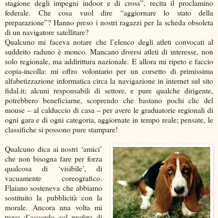
stagione degli impegni indoor e di cross”, recita il proclamino
federale. Che cosa vuol dire “aggiornare lo stato della
preparazione”? Hanno preso i nostri ragazzi per la scheda obsoleta
di un navigatore satellitare?
Qualcuno mi faceva notare che l’elenco degli atleti convocati al
suddetto raduno è monco. Mancano diversi atleti di interesse, non
solo regionale, ma addirittura nazionale. E allora mi ripeto e faccio
copia-incolla: mi offro volontario per un corsetto di primissima
alfabetizzazione informatica circa la navigazione in internet sul sito
fidal.it; alcuni responsabili di settore, e pure qualche dirigente,
potrebbero beneficiarne, scoprendo che bastano pochi clic del
mouse – al calduccio di casa – per avere le graduatorie regionali di
ogni gara e di ogni categoria, aggiornate in tempo reale; pensate, le
classifiche si possono pure stampare!
Qualcuno dica ai nostri ‘amici’
che non bisogna fare per forza
qualcosa di ‘visibile’, di
vacuamente coreografico.
Flaiano sosteneva che abbiamo
sostituito la pubblicità con la
morale. Ancora una volta mi
trovo d’accordo col profeta di