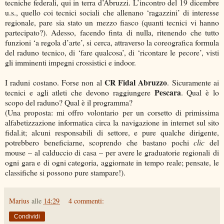
tecniche federali, qui in terra d’Abruzzi. L’incontro del 19 dicembre
u.s., quello coi tecnici sociali che allenano ‘ragazzini’ di interesse
regionale, pare sia stato un mezzo fiasco (quanti tecnici vi hanno
partecipato?). Adesso, facendo finta di nulla, ritenendo che tutto
funzioni ‘a regola d’arte’, si cerca, attraverso la coreografica formula
del raduno tecnico, di ‘fare qualcosa’, di ‘ricontare le pecore’, visti
gli imminenti impegni crossistici e indoor.
CR Fidal Abruzzo
I raduni costano. Forse non al
. Sicuramente ai
Pescara
tecnici e agli atleti che devono raggiungere
. Qual è lo
scopo del raduno? Qual è il programma?
(Una proposta: mi offro volontario per un corsetto di primissima
alfabetizzazione informatica circa la navigazione in internet sul sito
fidal.it; alcuni responsabili di settore, e pure qualche dirigente,
potrebbero beneficiarne, scoprendo che bastano pochi
clic
del
mouse – al calduccio di casa – per avere le graduatorie regionali di
ogni gara e di ogni categoria, aggiornate in tempo reale; pensate, le
classifiche si possono pure stampare!).
Marius
alle
14:29
4 commenti:
Condividi