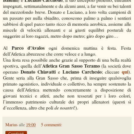
impegnati, settimanalmente e da alcuni anni, a far venir su bei talenti
del mezzofondo breve. Donato e Luciano, a loro volta campioni di
un passato per nulla sbiadito, conoscono palmo a palmo i sentieri
sabbiosi di quel parco tanto ricco di memoria aerobica, assieme alle
miscele di velocità allenanti e ai giusti equilibri posturali da
suggerire ai loro ragazzi, metro dopo metro; giro dopo giro…
Parco d’Avalos
Al
ogni domenica mattina è festa. Festa
dell’Atletica abruzzese che corre veloce e a lungo.
Una festa resa possibile anche grazie al supporto di una bella realtà
Atletica Gran Sasso Teramo
sportiva, quella dell’
(la società dove
Donato Chiavatti
Luciano Carchesio
qui
operano
e
; cliccare
).
Gente seria alla Gran Sasso che, prima di inseguire qualsivoglia
primato agonistico, individuale o collettivo, ha sempre sostenuto la
causa dell’Atletica mettendo concretamente a disposizione di
giovani tecnici e atleti, anche non tesserati per i loro colori,
l’immenso patrimonio culturale dei propri allenatori (questi sì
d’eccellenza, altro che poli
de noantri
!).
Marius
alle
19:00
5 commenti:
Condividi