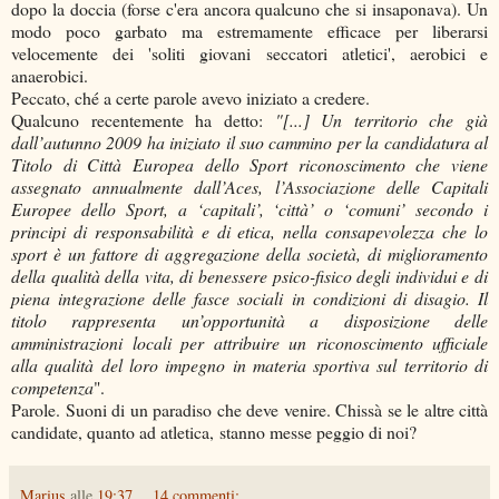
dopo la doccia (forse c'era ancora qualcuno che si insaponava). Un
modo poco garbato ma estremamente efficace per liberarsi
velocemente dei 'soliti giovani seccatori atletici', aerobici e
anaerobici.
Peccato, ché a certe parole avevo iniziato a credere.
Qualcuno recentemente ha detto:
"[...] Un territorio che già
dall’autunno 2009 ha iniziato il suo cammino per la candidatura al
Titolo di Città Europea dello Sport riconoscimento che viene
assegnato annualmente dall’Aces, l’Associazione delle Capitali
Europee dello Sport, a ‘capitali’, ‘città’ o ‘comuni’ secondo i
principi di responsabilità e di etica, nella consapevolezza che lo
sport è un fattore di aggregazione della società, di miglioramento
della qualità della vita, di benessere psico-fisico degli individui e di
piena integrazione delle fasce sociali in condizioni di disagio. Il
titolo rappresenta un’opportunità a disposizione delle
amministrazioni locali per attribuire un riconoscimento ufficiale
alla qualità del loro impegno in materia sportiva sul territorio di
competenza
".
Parole. Suoni di un paradiso che deve venire. Chissà se le altre città
candidate, quanto ad atletica, stanno messe peggio di noi?
Marius
alle
19:37
14 commenti: