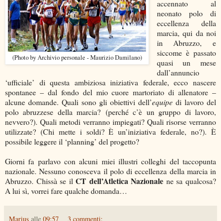
accennato al
neonato polo di
eccellenza della
marcia, qui da noi
in Abruzzo, e
siccome è passato
(Photo by Archivio personale - Maurizio Damilano)
quasi un mese
dall’annuncio
‘ufficiale’ di questa ambiziosa iniziativa federale, ecco nascere
spontanee – dal fondo del mio cuore martoriato di allenatore –
alcune domande. Quali sono gli obiettivi dell’
equipe
di lavoro del
polo abruzzese della marcia? (perché c’è un gruppo di lavoro,
nevvero?). Quali metodi verranno impiegati? Quali risorse verranno
utilizzate? (Chi mette i soldi? È un’iniziativa federale, no?). È
possibile leggere il ‘planning’ del progetto?
Giorni fa parlavo con alcuni miei illustri colleghi del taccopunta
nazionale. Nessuno conosceva il polo di eccellenza della marcia in
CT dell’Atletica Nazionale
Abruzzo. Chissà se il
ne sa qualcosa?
A lui sì, vorrei fare qualche domanda…
Marius
alle
09:57
3 commenti: