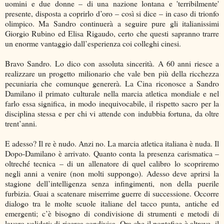
uomini e due donne – di una nazione lontana e 'terribilmente'
presente, disposta a coprirlo d’oro – così si dice – in caso di trionfo
olimpico. Ma Sandro continuerà a seguire pure gli italianissimi
Giorgio Rubino ed Elisa Rigaudo, certo che questi sapranno trarre
un enorme vantaggio dall’esperienza coi colleghi cinesi.
Bravo Sandro. Lo dico con assoluta sincerità. A 60 anni riesce a
realizzare un progetto milionario che vale ben più della ricchezza
pecuniaria che comunque genererà. La Cina riconosce a Sandro
Damilano il primato culturale nella marcia atletica mondiale e nel
farlo essa significa, in modo inequivocabile, il rispetto sacro per la
disciplina stessa e per chi vi attende con indubbia fortuna, da oltre
trent’anni.
E adesso? Il re è nudo. Anzi no. La marcia atletica italiana è nuda. Il
Dopo-Damilano è arrivato. Quanto conta la presenza carismatica –
oltreché tecnica – di un allenatore di quel calibro lo scopriremo
negli anni a venire (non molti suppongo). Adesso deve aprirsi la
stagione dell’intelligenza senza infingimenti, non della puerile
furbizia. Guai a scatenare miserrime guerre di successione. Occorre
dialogo tra le molte scuole italiane del tacco punta, antiche ed
emergenti; c’è bisogno di condivisione di strumenti e metodi di
lavoro validati; di ricerca condivisa. Ora che il pontefice è altrove, il