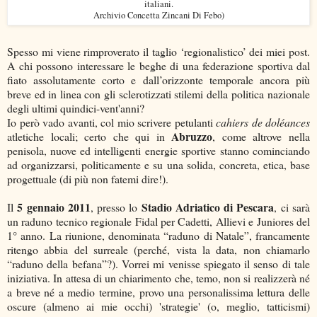
italiani.
Archivio Concetta Zincani Di Febo)
Spesso mi viene rimproverato il taglio ‘regionalistico’ dei miei post.
A chi possono interessare le beghe di una federazione sportiva dal
fiato assolutamente corto e dall’orizzonte temporale ancora più
breve ed in linea con gli sclerotizzati stilemi della politica nazionale
degli ultimi quindici-vent'anni?
Io però vado avanti, col mio scrivere petulanti
cahiers de doléances
Abruzzo
atletiche locali; certo che qui in
, come altrove nella
penisola, nuove ed intelligenti energie sportive stanno cominciando
ad organizzarsi, politicamente e su una solida, concreta, etica, base
progettuale (di più non fatemi dire!).
5 gennaio 2011
Stadio Adriatico di Pescara
Il
, presso lo
, ci sarà
un raduno tecnico regionale Fidal per Cadetti, Allievi e Juniores del
1° anno. La riunione, denominata “raduno di Natale”, francamente
ritengo abbia del surreale (perché, vista la data, non chiamarlo
“raduno della befana”?). Vorrei mi venisse spiegato il senso di tale
iniziativa. In attesa di un chiarimento che, temo, non si realizzerà né
a breve né a medio termine, provo una personalissima lettura delle
oscure (almeno ai mie occhi) 'strategie' (o, meglio, tatticismi)