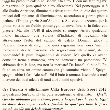
Oggi ho preso un calcio nel sedere. Un altro. E con me tanti ragazzi
e ragazzini (e pure qualche altro allenatore). Nel pomeriggio si è
allo Stadio Adriatico, illuminato a festa: tutti i fari, di due dei quattro
tralicci dell'impianto di illuminazione, accendono a giorno pista e
pedane. (Troppa grazia Sant'Antonio!). Sul circuito azzurro, per la
prima volta in un freddo pomeriggio di novembre, si fa fatica con
piacere. Ma alle 17.40 il giocattolo si rompe. Arriva qualcuno,
molto incazzato, che sbraita all'indirizzo di ragazzini che
attraversano l'erba del campo di calcio. Domani gioca il
Pescara. Cerco di dirgli che quei ragazzini non sono 'miei'. I
mezzofondisti e le marciatrici che seguo fanno altri 'danni', stanno
'sporcando' la pista, bagnandola di sudore. Ma quello va avanti
come un treno e minaccia, anzi no, sentenzia un perentorio: "Vi
abbiamo dato la luce, ma non la meritate! Da lunedì, al buio!". Poi
fa ad un altro, un omino canuto che gli cammina vicino: " Spegni,
spegni subito i fari. Adesso!". Ed il buio è tornato, lasciando a metà
il lavoro dei miei atleti e di tanti altri attoniti sportivi.
Pescara
Città Europea dello Sport 2012
Ora
è ufficialmente
.
E qualcuno (un'autorità) ha pure recentemente affermato:
" Quello
che che abbiamo più a cuore, però, è lo sport per la gente. Ogni
territorio deve saper rendere fruibile lo sport per tutte le fasce
sociali, quelle più deboli innanzitutto"
.