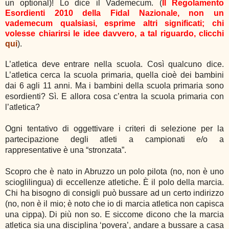
un optional)! Lo dice il Vademecum. (
Il Regolamento
Esordienti 2010 della Fidal Nazionale, non un
vademecum qualsiasi, esprime altri significati; chi
volesse chiarirsi le idee davvero, a tal riguardo, clicchi
qui
).
L’atletica deve entrare nella scuola. Così qualcuno dice.
L’atletica cerca la scuola primaria, quella cioè dei bambini
dai 6 agli 11 anni. Ma i bambini della scuola primaria sono
esordienti? Sì. E allora cosa c’entra la scuola primaria con
l’atletica?
Ogni tentativo di oggettivare i criteri di selezione per la
partecipazione degli atleti a campionati e/o a
rappresentative è una “stronzata”.
Scopro che è nato in Abruzzo un polo pilota (no, non è uno
scioglilingua) di eccellenze atletiche. È il polo della marcia.
Chi ha bisogno di consigli può bussare ad un certo indirizzo
(no, non è il mio; è noto che io di marcia atletica non capisca
una cippa). Di più non so. E siccome dicono che la marcia
atletica sia una disciplina ‘povera’, andare a bussare a casa