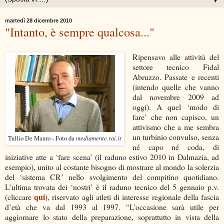
▼
martedì 28 dicembre 2010
"Intanto, è sempre qualcosa..."
Ripensavo alle attività del
settore tecnico Fidal
Abruzzo. Passate e recenti
(intendo quelle che vanno
dal novembre 2009 ad
oggi). A quel ‘modo di
fare’ che non capisco, un
attivismo che a me sembra
un turbinio convulso, senza
mediamente.rai.it
Tullio De Mauro - Foto da
né capo né coda, di
iniziative atte a ‘fare scena’ (il raduno estivo 2010 in Dalmazia, ad
esempio), unito al costante bisogno di mostrare al mondo la solerzia
del ‘sistema CR’ nello svolgimento del compitino quotidiano.
L’ultima trovata dei ‘nostri’ è il raduno tecnico del 5 gennaio p.v.
qui
(cliccare
), riservato agli atleti di interesse regionale della fascia
d’età che va dal 1993 al 1997. “L’occasione sarà utile per
aggiornare lo stato della preparazione, soprattutto in vista della