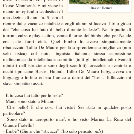
Corso Manthonè. E mi viene in
Il Basset Hound
mente un episodio scolastico di
una decina di anni fa. Si era al
rientro dalle vacanze natalizie e cogli alunni si faceva il trito gioco
del “che cosa hai fatto di bello durante le feste”. Nel tripudio di
torroni, calze e play station, venne il turno del bimbo che per Natale
era stato fuori città. Quel bimbo lo avevo simpaticamente
ribattezzato Tullio De Mauro per la sorprendente somiglianza (non
solo fisica) col noto linguista italiano: stessa espressione
malinconica da intellettuale sconfitto (tutti gli intellettuali diventati
ministri dell’istruzione sono degli sconfitti), orecchie a sventola e
occhi tipo cane Basset Hound. Tullio De Mauro baby, aveva un
linguaggio forbito ed era l’unico a darmi del “Lei”. Tulliuccio mi
stava simpatico assai.
- E tu cosa hai fatto per le feste?
- Mae’, sono stato a Milano.
- Che bello! E che cosa hai visto? Sei stato in qualche posto
particolare?
- Sono stato in aeroporto mae’, e ho visto Marina La Rosa del
Grande Fratello!
- Embè? (Giuro che “sticazzi” l’ho solo pensato,
nds
)