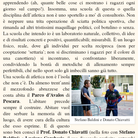
apprendendo (ah, quante belle cose ci mostrano i ragazzi ogni
giorno sul campo!). Insomma, una scuola di questa o quella
disciplina dell’atletica non è uno sportello a mo’ di consultorio. Non
è neppure una trita operazione di sciatta politica sportiva, che
rimanda ad altri tristissimi maquillage politici, col botulino o senza.
La scuola che intendo io è un laboratorio naturale, collettivo, di idee
e di risultati concreti e positivi, quantificabili; misurabili. È un luogo
fisico, reale, dove gli individui per scelta reciproca (non per
cooptazione ‘settaria’; non si discriminano i ragazzi per il colore di
una canottiera) si incontrano, si confrontano liberamente,
condividendo la bontà di metodiche di allenamento sempre
perfettibili, ché nello sport solo gli imbecilli sanno già tutto.
Una scuola di atletica non è l’isola
che non c’è. Da almeno trent’anni
il mezzofondo abruzzese che
Parco d’Avalos
conta abita il
di
Pescara
. L’abitare precede
sempre il costruire. Abitare vuol
dire serbare la memoria di un
luogo, di avere cura della cultura
Stefano Baldini e Donato Chiavatti
che esso esprime. E di questo
Prof. Donato Chiavatti
Stefano
sono ben consci il
(nella foto con
Baldini
Luciano Carchesio
) e
, il suo discepolo preferito, entrambi