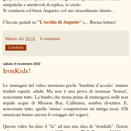
simpatiche e meritevoli di replica, io credo.
Si comincia col buon Augusto; col suo straordinario intuito...
"L'occhio di Augusto"
Cliccate quindi su
e... Buona lettura!
Marius
alle
20:18
8 commenti:
Condividi
sabato 6 novembre 2010
IronKids!
Le immagini del video mostrano pochi ‘bambini d’acciaio’ imitare
triatleti esperti, adulti. Ma non è una prova di ironman ‘bonsai’,
nonostante tutto. La bimba che trema prima di immergersi nelle non
tiepide acque di Mission Bay, California, sembra divertirsi. E,
nonostante tutto, quella ‘strana’ competizione mi intriga assai. (Gli
americani hanno ancora il coraggio del sogno).
Questo video ha dato il “la” ad una mia idea di “ironkids”. Grazie