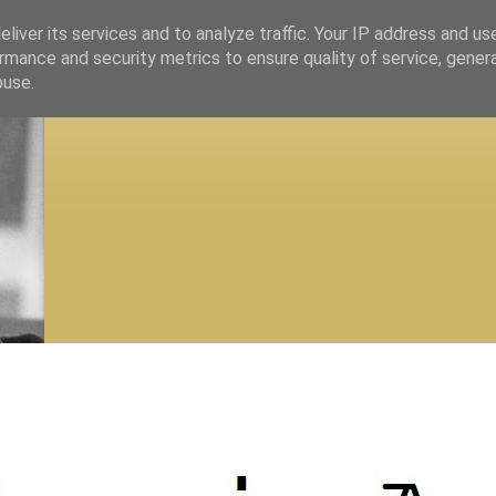
liver its services and to analyze traffic. Your IP address and us
rmance and security metrics to ensure quality of service, gene
buse.