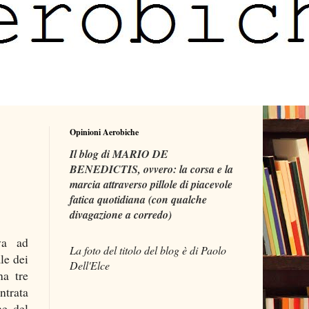
Opinioni Aerobiche
Il blog di MARIO DE
BENEDICTIS, ovvero: la corsa e la
marcia attraverso pillole di piacevole
fatica quotidiana (con qualche
divagazione a corredo)
va ad
La foto del titolo del blog è di Paolo
le dei
Dell'Elce
na tre
trata
he del