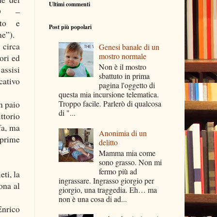
Ultimi commenti
TO –
nto e
Post più popolari
ne”).
circa
Genesi banale di un
mostro normale
ori ed
Non è il mostro
assisi
sbattuto in prima
ativo
pagina l'oggetto di
questa mia incursione telematica.
n paio
Troppo facile. Parlerò di qualcosa
di "...
ttorio
fa, ma
Anonimia di un
 prime
delitto
Mamma mia come
sono grasso. Non mi
fermo più ad
eti, la
ingrassare. Ingrasso giorgio per
ona al
giorgio, una traggedia. Eh… ma
non è una cosa di ad...
Enrico