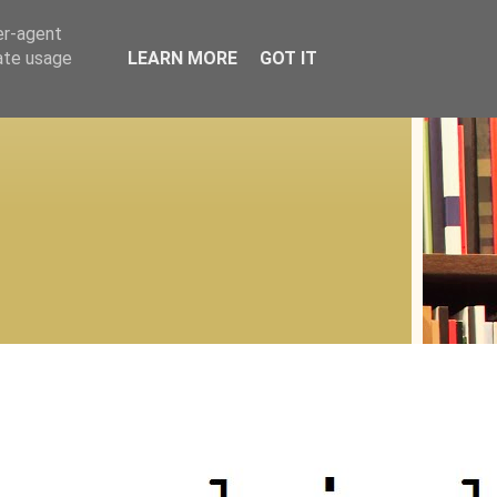
er-agent
rate usage
LEARN MORE
GOT IT