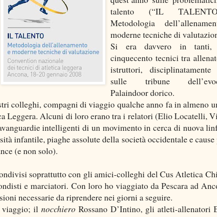
talento (“IL TALEN
Metodologia dell’allename
moderne tecniche di valutazio
Si era davvero in tanti, 
cinquecento tecnici tra allenat
istruttori, disciplinatamente 
sulle tribune dell’evoc
Palaindoor dorico.
ustri colleghi, compagni di viaggio qualche anno fa in almeno u
 Leggera. Alcuni di loro erano tra i relatori (Elio Locatelli, Vi
, avanguardie intelligenti di un movimento in cerca di nuova lin
sità infantile, piaghe assolute della società occidentale e cause
nce (e non solo).
 condivisi soprattutto con gli amici-colleghi del Cus Atletica Chi
ndisti e marciatori. Con loro ho viaggiato da Pescara ad Anc
essioni necessarie da riprendere nei giorni a seguire.
 viaggio; il
nocchiero
Rossano D’Intino, gli atleti-allenatori 