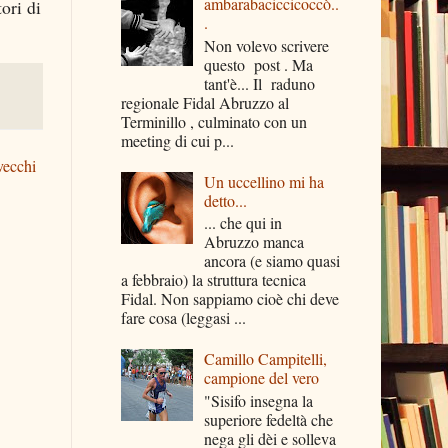
ambarabaciccicoccò..
ori di
.
Non volevo scrivere
questo post . Ma
tant'è... Il raduno
regionale Fidal Abruzzo al
Terminillo , culminato con un
meeting di cui p...
vecchi
Un uccellino mi ha
detto...
... che qui in
Abruzzo manca
ancora (e siamo quasi
a febbraio) la struttura tecnica
Fidal. Non sappiamo cioè chi deve
fare cosa (leggasi ...
Camillo Campitelli,
campione del vero
"Sisifo insegna la
superiore fedeltà che
nega gli dèi e solleva