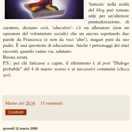
'fantasia' nella realtà
del
blog
può tornare
utile per un'ulteriore
puntualizzazione, di
carattere, diciamo così, 'educativo': c'è un allenatore (non un
operatore del volontariato sociale) che sta ancora aspettando due
parole da Francesca (e non da voci 'altre'), magari pure da suo
padre. È una questione di educazione. Anche i personaggi dei miei
racconti, quando vanno via, salutano.
Buona serata.
P.S.: per chi faticasse a capire, il riferimento è al
post
"Dialogo
probabile" del 4 di marzo scorso e ai successivi commenti (clicca
qui
).
Marius
alle
20:54
15 commenti:
Condividi
giovedì 12 marzo 2009