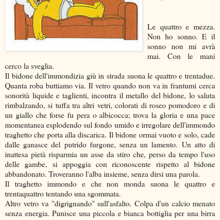
Le quattro e mezza.
Non ho sonno. E il
sonno non mi avrà
mai. Con le mani
cerco la sveglia.
Il bidone dell'immondizia giù in strada suona le quattro e trentadue.
Quanta roba buttiamo via. Il vetro quando non va in frantumi cerca
sonorità liquide e taglienti, incontra il metallo del bidone, lo saluta
rimbalzando, si tuffa tra altri vetri, colorati di roseo pomodoro e di
un giallo che forse fu pera o albicocca; trova la gloria e una pace
momentanea esplodendo sul fondo umido e irregolare dell'immondo
traghetto che porta alla discarica. Il bidone ormai vuoto e solo, cade
dalle ganasce del putrido furgone, senza un lamento. Un atto di
inattesa pietà risparmia un asse da stiro che, perso da tempo l'uso
delle gambe, si appoggia con riconoscente rispetto al bidone
abbandonato. Troveranno l'alba insieme, senza dirsi una parola.
Il traghetto immondo e che non monda suona le quattro e
trentaquattro tentando una sgommata.
Altro vetro va "digrignando" sull'asfalto. Colpa d'un calcio menato
senza energia. Punisce una piccola e bianca bottiglia per una birra