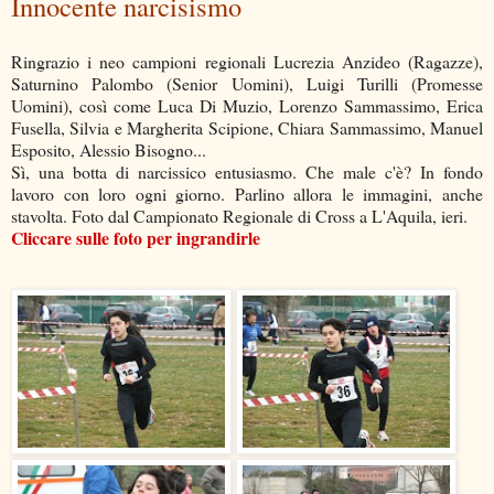
Innocente narcisismo
Ringrazio i neo campioni regionali Lucrezia Anzideo (Ragazze),
Saturnino Palombo (Senior Uomini), Luigi Turilli (Promesse
Uomini), così come Luca Di Muzio, Lorenzo Sammassimo, Erica
Fusella, Silvia e Margherita Scipione, Chiara Sammassimo, Manuel
Esposito, Alessio Bisogno...
Sì, una botta di narcissico entusiasmo. Che male c'è? In fondo
lavoro con loro ogni giorno. Parlino allora le immagini, anche
stavolta. Foto dal Campionato Regionale di Cross a L'Aquila, ieri.
Cliccare sulle foto per ingrandirle