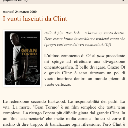
▼
martedì 24 marzo 2009
I vuoti lasciati da Clint
Bello il film. Però boh.... ti lascia un vuoto dentro.
Deve essere brutto invecchiare e rendersi conto che
i propri cari sono dei veri sconosciuti. (Of)
L'ultimo commento di Of al
post
precedente
mi spinge ad effettuare una divagazione
cinematografica. È bello divagare. Grazie Of
e grazie Clint: è sano ritrovare un po' di
vuoto interiore dentro un mondo pieno di
vuote certezze.
Le redenzione secondo Eastwood. Le responsabilità dei padri. La
vita. La morte. "Gran Torino" è un film semplice che tratta temi
complessi. La ritengo l'opera più difficile girata dal grande Clint. In
un film 'testamentario' che mette molta carne al fuoco si corre il
rischio di dire troppo, di banalizzare ogni riflessione. Però Clint è