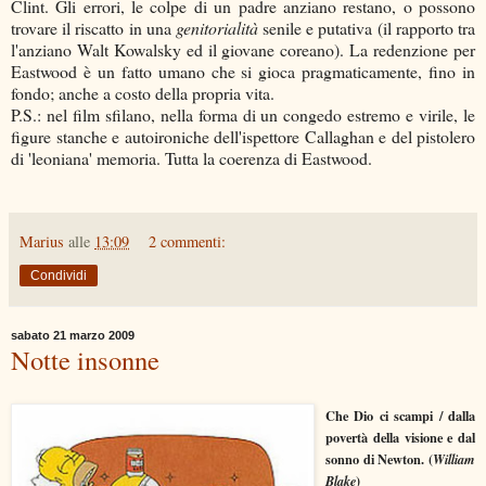
Clint. Gli errori, le colpe di un padre anziano restano, o possono
trovare il riscatto in una
genitorialità
senile e putativa (il rapporto tra
l'anziano Walt Kowalsky ed il giovane coreano). La redenzione per
Eastwood è un fatto umano che si gioca pragmaticamente, fino in
fondo; anche a costo della propria vita.
P.S.: nel film sfilano, nella forma di un congedo estremo e virile, le
figure stanche e autoironiche dell'ispettore Callaghan e del pistolero
di 'leoniana' memoria. Tutta la coerenza di Eastwood.
Marius
alle
13:09
2 commenti:
Condividi
sabato 21 marzo 2009
Notte insonne
Che Dio ci scampi / dalla
povertà della visione e dal
sonno di Newton. (
William
)
Blake