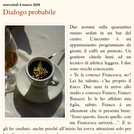
mercoledì 4 marzo 2009
Dialogo probabile
Due uomini sulla quarantina
stanno seduti in un bar del
centro. L’incontro è un
appuntamento programmato da
giorni, il caffè un pretesto. Un
genitore chiede lumi ad un
tecnico di atletica leggera. I due
sono vecchi conoscenti.
« Tu la conosci Francesca, no?
Lei ha talento, c’ha proprio il
fisico. Due anni fa arrivo allo
stadio e conosco Franco, Franco
Burazzi. Io le ho affidato mia
figlia, subito. Franco è un
allenatore che si presenta bene:
“Sono questo, faccio quello, con
me Francesca arriverà…”. E io
gli ho creduto, anche perché all’inizio lui aveva attenzioni solo per