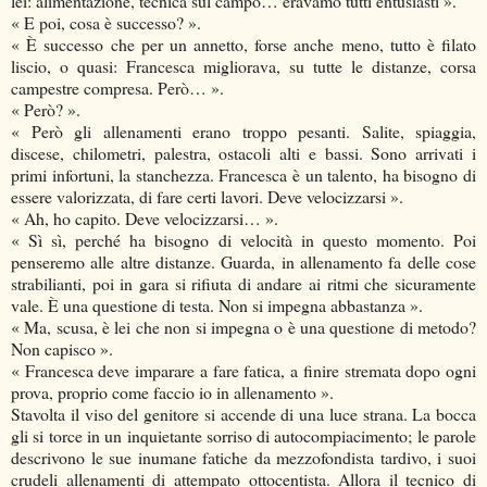
lei: alimentazione, tecnica sul campo… eravamo tutti entusiasti ».
« E poi, cosa è successo? ».
« È successo che per un annetto, forse anche meno, tutto è filato
liscio, o quasi: Francesca migliorava, su tutte le distanze, corsa
campestre compresa. Però… ».
« Però? ».
« Però gli allenamenti erano troppo pesanti. Salite, spiaggia,
discese, chilometri, palestra, ostacoli alti e bassi. Sono arrivati i
primi infortuni, la stanchezza. Francesca è un talento, ha bisogno di
essere valorizzata, di fare certi lavori. Deve velocizzarsi ».
« Ah, ho capito. Deve velocizzarsi… ».
« Sì sì, perché ha bisogno di velocità in questo momento. Poi
penseremo alle altre distanze. Guarda, in allenamento fa delle cose
strabilianti, poi in gara si rifiuta di andare ai ritmi che sicuramente
vale. È una questione di testa. Non si impegna abbastanza ».
« Ma, scusa, è lei che non si impegna o è una questione di metodo?
Non capisco ».
« Francesca deve imparare a fare fatica, a finire stremata dopo ogni
prova, proprio come faccio io in allenamento ».
Stavolta il viso del genitore si accende di una luce strana. La bocca
gli si torce in un inquietante sorriso di autocompiacimento; le parole
descrivono le sue inumane fatiche da mezzofondista tardivo, i suoi
crudeli allenamenti di attempato ottocentista. Allora il tecnico di