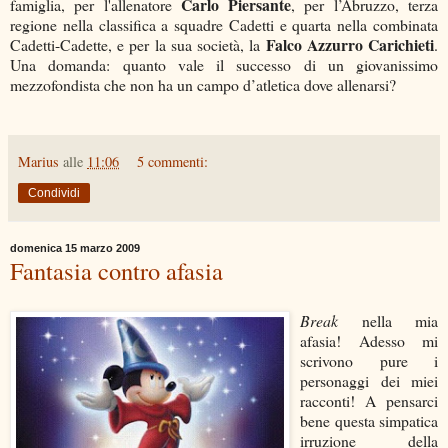
Carlo Piersante
famiglia, per l'allenatore
, per l’Abruzzo, terza
regione nella classifica a squadre Cadetti e quarta nella combinata
Falco Azzurro Carichieti
Cadetti-Cadette, e per la sua società, la
.
Una domanda: quanto vale il successo di un giovanissimo
mezzofondista che non ha un campo d’atletica dove allenarsi?
Marius
alle
11:06
5 commenti:
Condividi
domenica 15 marzo 2009
Fantasia contro afasia
Break
nella mia
afasia! Adesso mi
scrivono pure i
personaggi dei miei
racconti! A pensarci
bene questa simpatica
irruzione della