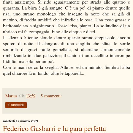
finita anzitempo. Si ride sguaiatamente per strada alle quattro e
quaranta. La birra è già sangue. C’è un po’ di pianto dentro quelle
risa, uno strano monologo che insegue la notte che sa già di
mattino, di fredda umidità che infradicia le ossa. Una tosse grassa e
baritonale sta a significarlo. Tosse, risa, pianto. La solitudine di un
ubriaco mi fa compagnia. Fino alle cinque e dieci.
Il silenzio è tenue sfondo dentro questo strano crepuscolo ancora
sporco di notte. Il clangore di una cinghia che slitta, le sorde
sonorità di grevi ruote gemellate, si alternano armonicamente
rimbalzando tra due palazzine; il canto di un uccellino interrompe
l’idillio, ma solo per un po’.
Con le mani cerco la sveglia. Alle sei ed un minuto. Sembra l'alba
quel chiarore là in fondo, oltre le tapparell...
Marius
alle
13:59
5 commenti:
Condividi
martedì 17 marzo 2009
Federico Gasbarri e la gara perfetta