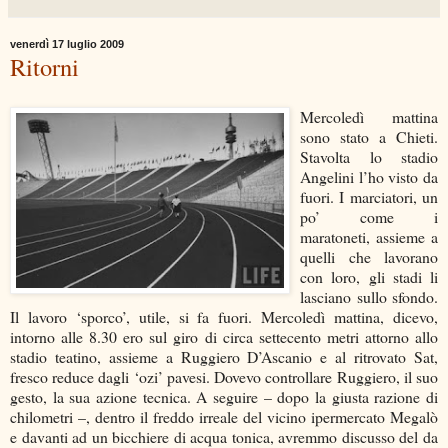
venerdì 17 luglio 2009
Ritorni
Mercoledì mattina
sono stato a Chieti.
Stavolta lo stadio
Angelini l’ho visto da
fuori. I marciatori, un
po’ come i
maratoneti, assieme a
quelli che lavorano
con loro, gli stadi li
lasciano sullo sfondo.
Il lavoro ‘sporco’, utile, si fa fuori. Mercoledì mattina, dicevo,
intorno alle 8.30 ero sul giro di circa settecento metri attorno allo
stadio teatino, assieme a Ruggiero D’Ascanio e al ritrovato Sat,
fresco reduce dagli ‘ozi’ pavesi. Dovevo controllare Ruggiero, il suo
gesto, la sua azione tecnica. A seguire – dopo la giusta razione di
chilometri –, dentro il freddo irreale del vicino ipermercato Megalò
e davanti ad un bicchiere di acqua tonica, avremmo discusso del da