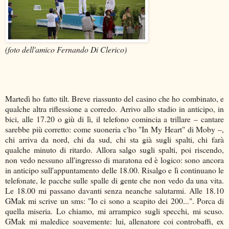
(foto dell'amico Fernando Di Clerico)
Martedì ho fatto tilt. Breve riassunto del casino che ho combinato, e
qualche altra riflessione a corredo. Arrivo allo stadio in anticipo, in
bici, alle 17.20 o giù di lì, il telefono comincia a trillare – cantare
sarebbe più corretto: come suoneria c'ho "In My Heart" di Moby –,
chi arriva da nord, chi da sud, chi sta già sugli spalti, chi farà
qualche minuto di ritardo. Allora salgo sugli spalti, poi riscendo,
non vedo nessuno all'ingresso di maratona ed è logico: sono ancora
in anticipo sull'appuntamento delle 18.00. Risalgo e lì continuano le
telefonate, le pacche sulle spalle di gente che non vedo da una vita.
Le 18.00 mi passano davanti senza neanche salutarmi. Alle 18.10
GMak mi scrive un sms: "Io ci sono a scapito dei 200...". Porca di
quella miseria. Lo chiamo, mi arrampico sugli specchi, mi scuso.
GMak mi maledice soavemente: lui, allenatore coi controbaffi, ex