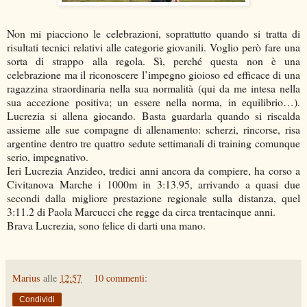
Non mi piacciono le celebrazioni, soprattutto quando si tratta di
risultati tecnici relativi alle categorie giovanili. Voglio però fare una
sorta di strappo alla regola. Sì, perché questa non è una
celebrazione ma il riconoscere l’impegno gioioso ed efficace di una
ragazzina straordinaria nella sua normalità (qui da me intesa nella
sua accezione positiva; un essere nella norma, in equilibrio…).
Lucrezia si allena giocando. Basta guardarla quando si riscalda
assieme alle sue compagne di allenamento: scherzi, rincorse, risa
argentine dentro tre quattro sedute settimanali di training comunque
serio, impegnativo.
Ieri Lucrezia Anzideo, tredici anni ancora da compiere, ha corso a
Civitanova Marche i 1000m in 3:13.95, arrivando a quasi due
secondi dalla migliore prestazione regionale sulla distanza, quel
3:11.2 di Paola Marcucci che regge da circa trentacinque anni.
Brava Lucrezia, sono felice di darti una mano.
Marius
alle
12:57
10 commenti:
Condividi