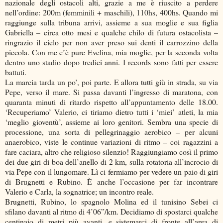
nazionale degli ostacoli alti, grazie a me è riuscito a perdere
nell’ordine: 200m (femminili + maschili), 110hs, 400hs. Quando mi
raggiunge sulla tribuna arrivi, assieme a sua moglie e sua figlia
Gabriella – circa otto mesi e qualche chilo di futura ostacolista –
ringrazio il cielo per non aver preso sui denti il carrozzino della
piccola. Con me c’è pure Evelina, mia moglie, per la seconda volta
dentro uno stadio dopo tredici anni. I records sono fatti per essere
battuti.
La marcia tarda un po’, poi parte. E allora tutti giù in strada, su via
Pepe, verso il mare. Si passa davanti l’ingresso di maratona, con
quaranta minuti di ritardo rispetto all’appuntamento delle 18.00.
‘Recuperiamo’ Valerio, ci tiriamo dietro tutti i ‘miei’ atleti, la mia
‘meglio gioventù’, assieme ai loro genitori. Sembra una specie di
processione, una sorta di pellegrinaggio aerobico – per alcuni
anaerobico, viste le continue variazioni di ritmo – coi ragazzini a
fare caciara, altro che religioso silenzio! Raggiungiamo così il primo
dei due giri di boa dell’anello di 2 km, sulla rotatoria all’incrocio di
via Pepe con il lungomare. Lì ci fermiamo per vedere un paio di giri
di Brugnetti e Rubino. È anche l’occasione per far incontrare
Valerio e Carla, la sognatrice; un incontro reale.
Brugnetti, Rubino, lo spagnolo Molina ed il tunisino Sebei ci
sfilano davanti al ritmo di 4’06”/km. Decidiamo di spostarci qualche
centinaio di metri più avanti, e sistemarci di fronte all’area di