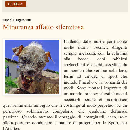
Condividi
lunedì 6 luglio 2009
Minoranza affatto silenziosa
L’atletica dalle nostre parti conta
molte
bestie
. Tecnici, dirigenti
sempre incazzati, con la schiuma
alla bocca, cani rabbiosi
spelacchiati e ciechi, assediati da
un nemico che vedono solo loro,
fermi ad un’idea di sport che
include l’insulto e la volgarità dei
modi. Sono monadi impazzite di
un mondo lontano; ci ostiniamo ad
accettarli perché ci incuriosisce
quel sentimento ambiguo che li costringe al moto perpetuo, ad un
pericoloso volontariato compulsivo che qualcuno definisce
passione. Quando avremo il coraggio di emarginarli, ecco, solo
allora potremo cominciare a parlare di progetti per lo Sport, per
l’Atletica.