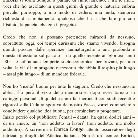
voci che ho ascoltato in questi giorni di grande e naturale euforia
prevale, purtroppo, a mio modo di vedere, una nuda, stentorea
richiesta di cambiamento; qualcosa che ha a che fare più con
l’istinto, la pancia, che con il progetto.
Credo che non si possano pretendere miracoli da nessuno,
soprattutto oggi, coi tempi durissimi che stiamo vivendo; bisogna
quindi passare dalle speranze taumaturgiche a una profonda e
onesta riflessione sul passato – da quello recente ai ‘gloriosi’ anni
‘80 – e sull’attuale temperie socioeconomica, per trovare, per una
volta, la via di un progetto necessario che abbia il respiro più lungo
– assai più lungo – di un mandato federale.
Non ho ‘ricette’ buone per tutte le stagioni. Credo che nessuno ne
abbia. Ho però il vizio della memoria e, dopo esser tornato su
carteggi personali di qualche anno fa, incrociati con studi recenti e
rigorosi sulla Cultura sportiva del nostro Paese, vorrei cominciare a
condividere qualche idea buona, per cominciare a progettare.
Inizio perciò col pubblicare l’email – datata, ha quasi dodici anni –
di un amico, un ‘non addetto ai lavori’ (non addetto, ma molto
Enrico Longo
addentro). A scrivermi è
, attento osservatore degli
intricati garbugli dell’Atletica italiana. Non è un tecnico Enrico,