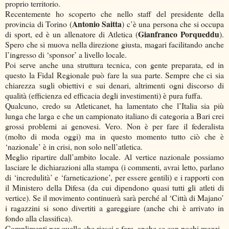
proprio territorio.
Recentemente ho scoperto che nello staff del presidente della
Antonio Saitta
provincia di Torino (
) c’è una persona che si occupa
Gianfranco Porqueddu
di sport, ed è un allenatore di Atletica (
).
Spero che si muova nella direzione giusta, magari facilitando anche
l’ingresso di ‘sponsor’ a livello locale.
Poi serve anche una struttura tecnica, con gente preparata, ed in
questo la Fidal Regionale può fare la sua parte. Sempre che ci sia
chiarezza sugli obiettivi e sui denari, altrimenti ogni discorso di
qualità (efficienza ed efficacia degli investimenti) è pura fuffa.
Qualcuno, credo su Atleticanet, ha lamentato che l’Italia sia più
lunga che larga e che un campionato italiano di categoria a Bari crei
grossi problemi ai genovesi. Vero. Non è per fare il federalista
(molto di moda oggi) ma in questo momento tutto ciò che è
‘nazionale’ è in crisi, non solo nell’atletica.
Meglio ripartire dall’ambito locale. Al vertice nazionale possiamo
lasciare le dichiarazioni alla stampa (i commenti, avrai letto, parlano
di ‘incredulità’ e ‘farneticazione’, per essere gentili) e i rapporti con
il Ministero della Difesa (da cui dipendono quasi tutti gli atleti di
vertice). Se il movimento continuerà sarà perché al ‘Città di Majano’
i ragazzini si sono divertiti a gareggiare (anche chi è arrivato in
fondo alla classifica).
Complimenti per quello che riesci a fare, anche se con pochi mezzi.