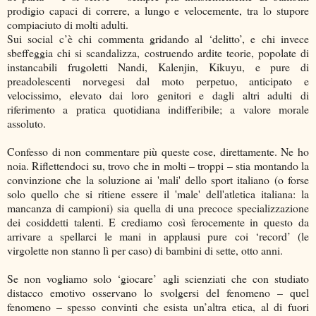
prodigio capaci di correre, a lungo e velocemente, tra lo stupore
compiaciuto di molti adulti.
Sui social c’è chi commenta gridando al ‘delitto’, e chi invece
sbeffeggia chi si scandalizza, costruendo ardite teorie, popolate di
instancabili frugoletti Nandi, Kalenjin, Kikuyu, e pure di
preadolescenti norvegesi dal moto perpetuo, anticipato e
velocissimo, elevato dai loro genitori e dagli altri adulti di
riferimento a pratica quotidiana indifferibile; a valore morale
assoluto.
Confesso di non commentare più queste cose, direttamente. Ne ho
noia. Riflettendoci su, trovo che in molti – troppi – stia montando la
convinzione che la soluzione ai 'mali' dello sport italiano (o forse
solo quello che si ritiene essere il 'male' dell'atletica italiana: la
mancanza di campioni) sia quella di una precoce specializzazione
dei cosiddetti talenti. E crediamo così ferocemente in questo da
arrivare a spellarci le mani in applausi pure coi ‘record’ (le
virgolette non stanno lì per caso) di bambini di sette, otto anni.
Se non vogliamo solo ‘giocare’ agli scienziati che con studiato
distacco emotivo osservano lo svolgersi del fenomeno – quel
fenomeno – spesso convinti che esista un’altra etica, al di fuori