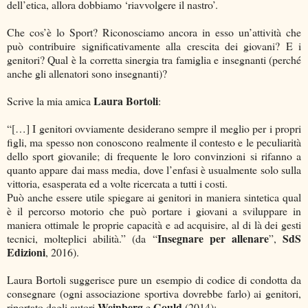
dell’etica, allora dobbiamo ‘riavvolgere il nastro’.
Che cos’è lo Sport? Riconosciamo ancora in esso un’attività che
può contribuire significativamente alla crescita dei giovani? E i
genitori? Qual è la corretta sinergia tra famiglia e insegnanti (perché
anche gli allenatori sono insegnanti)?
Laura Bortoli
Scrive la mia amica
:
“[…] I genitori ovviamente desiderano sempre il meglio per i propri
figli, ma spesso non conoscono realmente il contesto e le peculiarità
dello sport giovanile; di frequente le loro convinzioni si rifanno a
quanto appare dai mass media, dove l’enfasi è usualmente solo sulla
vittoria, esasperata ed a volte ricercata a tutti i costi.
Può anche essere utile spiegare ai genitori in maniera sintetica qual
è il percorso motorio che può portare i giovani a sviluppare in
maniera ottimale le proprie capacità e ad acquisire, al di là dei gesti
Insegnare per allenare
SdS
tecnici, molteplici abilità.” (da “
”,
Edizioni
, 2016).
Laura Bortoli suggerisce pure un esempio di codice di condotta da
consegnare (ogni associazione sportiva dovrebbe farlo) ai genitori,
Weinberg
Gould
riportato dagli autori
e
(2014):