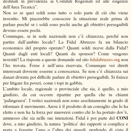
destinati in prevalenza ai Comitati Regionali ed alle esigenze
dell'Area Tecnica”.
Non so se quei soldi sono tutto o solo parte di ciò che viene
investito. Mi piacerebbe conoscere la situazione reale prima di
parlare perché se i soldi sono pochi anche gli obiettivi perseguibili
devono essere pochi.
Comunque, se in sede nazionale non c’è chiarezza, perché non
partire dall’ambito locale? La Fidal Abruzzo fa un bilancio
economico del proprio operato? Quanti soldi riceve dalla Fidal?
Quanti dagli enti locali? Quanti da sponsor? Come vengono
investiti? La risposta a queste domande sul sito
fidalabruzzo.org
non
l’ho trovata. Forse è nell’area riservata. Comunque voi diretti
interessati dovreste esserne a conoscenza. Se non c’è chiarezza sui
danari diventa poi difficile parlare di obiettivi perseguibili. Si finisce
per litigare fra poveri, come i topi in gabbia.
L’ambito locale, regionale o provinciale che sia, è quello, a mio
giudizio, da cui occorre ripartire per quella che tu chiami
‘palingenesi’. I vertici nazionali non sono assolutamente in grado di
riformare il movimento. Arese è il prodotto di un consiglio che lo ha
eletto e non ha la forza per muoversi contro chi lo ha portato dov’è,
CONI
ammesso che sia nelle sue intenzioni. Fidal è poi parte del
dove, a mio giudizio, la natura ‘politica’ dei rapporti si complica e
porta a favorire l’uno o l’altro dei singoli, perdendo di vista il