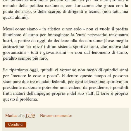
metodo della politica nazionale, con l'orizzonte che gioca con la
punta del naso, o delle scarpe, di dirigenti e tecnici (non tutti, ma
quasi, ahimè).
Messi come siamo - in atletica e non solo - non ci vuole il profeta
illuminato di turno per immaginare la 'cura' necessaria: tre-quattro
lustri, a partire da oggi, da dedicare alla ricostruzione (forse meglio
costruzione "ex novo") di un sistema sportivo sano, che muova dai
giovanissimi - tutti i giovanissimi - e non dal fenomeno di turno,
peraltro sempre più raro.
Se ripartiamo oggi, quindi, ci vorranno non meno di quindici anni
per "mettere le cose a posto". E dentro questo tempo ci possono
stare pure due-tre mandati federali, per ogni federazione sportiva; un
presidente nazionale potrebbe non vedere, da presidente, i possibili
frutti maturi dell'impegno proprio e del suo staff. E forse è proprio
questo il problema.
Marius
alle
17:59
Nessun commento:
Condividi