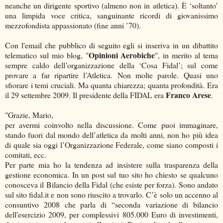
neanche un dirigente sportivo (almeno non in atletica). È ‘soltanto’
una limpida voce critica, sanguinante ricordi di giovanissimo
mezzofondista appassionato (fine anni ’70).
Con l'email che pubblico di seguito egli si inseriva in un dibattito
Opinioni Aerobiche
telematico sul mio blog, "
", in merito al tema
sempre caldo dell’organizzazione della ‘Cosa Fidal’; sul come
provare a far ripartire l’Atletica. Non molte parole. Quasi uno
sfiorare i temi cruciali. Ma quanta chiarezza; quanta profondità. Era
Franco Arese
il 29 settembre 2009. Il presidente della FIDAL era
.
"Grazie, Mario,
per avermi coinvolto nella discussione. Come puoi immaginare,
stando fuori dal mondo dell’atletica da molti anni, non ho più idea
di quale sia oggi l’Organizzazione Federale, come siano composti i
comitati, ecc.
Per parte mia ho la tendenza ad insistere sulla trasparenza della
gestione economica. In un post sul tuo sito ho chiesto se qualcuno
conosceva il Bilancio della Fidal (che esiste per forza). Sono andato
sul sito fidal.it e non sono riuscito a trovarlo. C’è solo un accenno al
consuntivo 2008 che parla di “seconda variazione di bilancio
dell'esercizio 2009, per complessivi 805.000 Euro di investimenti,