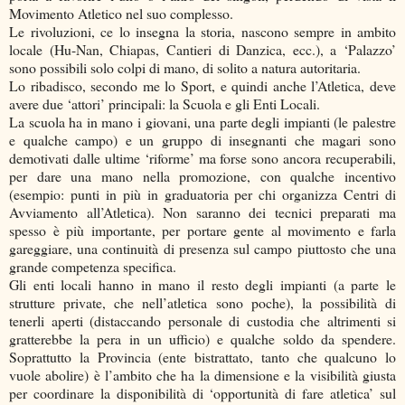
Movimento Atletico nel suo complesso.
Le rivoluzioni, ce lo insegna la storia, nascono sempre in ambito
locale (Hu-Nan, Chiapas, Cantieri di Danzica, ecc.), a ‘Palazzo’
sono possibili solo colpi di mano, di solito a natura autoritaria.
Lo ribadisco, secondo me lo Sport, e quindi anche l’Atletica, deve
avere due ‘attori’ principali: la Scuola e gli Enti Locali.
La scuola ha in mano i giovani, una parte degli impianti (le palestre
e qualche campo) e un gruppo di insegnanti che magari sono
demotivati dalle ultime ‘riforme’ ma forse sono ancora recuperabili,
per dare una mano nella promozione, con qualche incentivo
(esempio: punti in più in graduatoria per chi organizza Centri di
Avviamento all’Atletica). Non saranno dei tecnici preparati ma
spesso è più importante, per portare gente al movimento e farla
gareggiare, una continuità di presenza sul campo piuttosto che una
grande competenza specifica.
Gli enti locali hanno in mano il resto degli impianti (a parte le
strutture private, che nell’atletica sono poche), la possibilità di
tenerli aperti (distaccando personale di custodia che altrimenti si
gratterebbe la pera in un ufficio) e qualche soldo da spendere.
Soprattutto la Provincia (ente bistrattato, tanto che qualcuno lo
vuole abolire) è l’ambito che ha la dimensione e la visibilità giusta
per coordinare la disponibilità di ‘opportunità di fare atletica’ sul