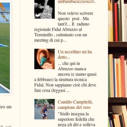
ambarabaciccicoccò..
.
Non volevo scrivere
questo post . Ma
tant'è... Il raduno
regionale Fidal Abruzzo al
Terminillo , culminato con un
meeting di cui p...
Un uccellino mi ha
detto...
... che qui in
Abruzzo manca
ancora (e siamo quasi
a febbraio) la struttura tecnica
Fidal. Non sappiamo cioè chi deve
fare cosa (leggasi ...
Camillo Campitelli,
tro un
campione del vero
"Sisifo insegna la
superiore fedeltà che
nega gli dèi e solleva
ù, coi