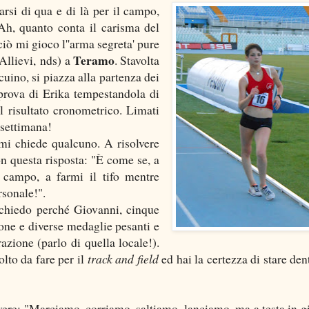
arsi di qua e di là per il campo,
Ah, quanto conta il carisma del
ò mi gioco l''arma segreta' pure
Teramo
Allievi, nds) a
. Stavolta
uino, si piazza alla partenza dei
prova di Erika tempestandola di
il risultato cronometrico. Limati
 settimana!
mi chiede qualcuno. A risolvere
n questa risposta: "È come se, a
 campo, a farmi il tifo mentre
rsonale!".
chiedo perché Giovanni, cinque
pone e diverse medaglie pesanti e
erazione (parlo di quella locale!).
lto da fare per il
track and field
ed hai la certezza di stare den
vere: "Marciamo, corriamo, saltiamo, lanciamo, ma a testa in gi