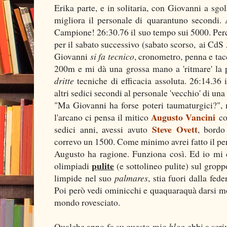
Erika parte, e in solitaria, con Giovanni a sgol
migliora il personale di quarantuno secondi. 
Campione! 26:30.76 il suo tempo sui 5000. Perci
per il sabato successivo (sabato scorso, ai CdS 
Giovanni
si fa tecnico
, cronometro, penna e tacc
200m e mi dà una grossa mano a 'ritmare' la 
dritte
tecniche di efficacia assoluta. 26:14.36 
altri sedici secondi al personale 'vecchio' di una
"Ma Giovanni ha forse poteri taumaturgici?", 
Augusto Vancini
l'arcano ci pensa il mitico
co
Steve Ovett
sedici anni, avessi avuto
, bordo
correvo un 1500. Come minimo avrei fatto il pe
Augusto ha ragione. Funziona così. Ed io mi 
pulite
olimpiadi
(e sottolineo pulite) sul grop
limpide nel suo
palmares
, stia fuori dalla fed
Poi però vedi ominicchi e quaquaraquà darsi mo
mondo rovesciato.
Qualche anno fa su questo mio
blog
ebbi a scri