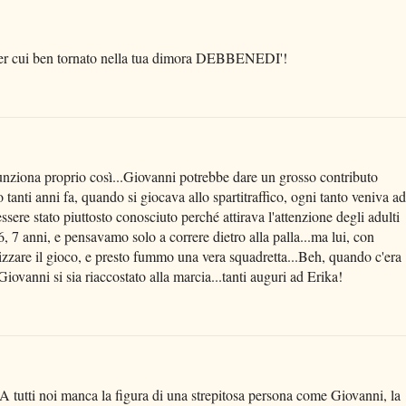
tto per cui ben tornato nella tua dimora DEBBENEDI'!
.funziona proprio così...Giovanni potrebbe dare un grosso contributo
o tanti anni fa, quando si giocava allo spartitraffico, ogni tanto veniva ad
sere stato piuttosto conosciuto perché attirava l'attenzione degli adulti
, 7 anni, e pensavamo solo a correre dietro alla palla...ma lui, con
zare il gioco, e presto fummo una vera squadretta...Beh, quando c'era
iovanni si sia riaccostato alla marcia...tanti auguri ad Erika!
A tutti noi manca la figura di una strepitosa persona come Giovanni, la