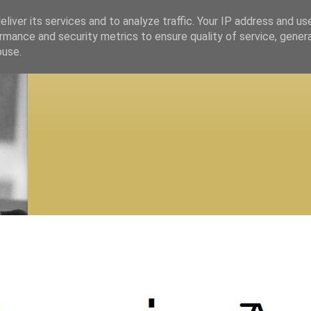
liver its services and to analyze traffic. Your IP address and us
rmance and security metrics to ensure quality of service, gene
buse.