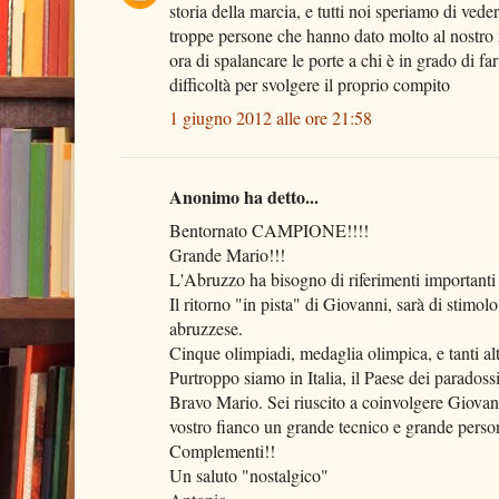
storia della marcia, e tutti noi speriamo di ved
troppe persone che hanno dato molto al nostro 
ora di spalancare le porte a chi è in grado di f
difficoltà per svolgere il proprio compito
1 giugno 2012 alle ore 21:58
Anonimo ha detto...
Bentornato CAMPIONE!!!!
Grande Mario!!!
L'Abruzzo ha bisogno di riferimenti importanti
Il ritorno "in pista" di Giovanni, sarà di stimol
abruzzese.
Cinque olimpiadi, medaglia olimpica, e tanti alt
Purtroppo siamo in Italia, il Paese dei paradossi
Bravo Mario. Sei riuscito a coinvolgere Giovanni
vostro fianco un grande tecnico e grande per
Complementi!!
Un saluto "nostalgico"