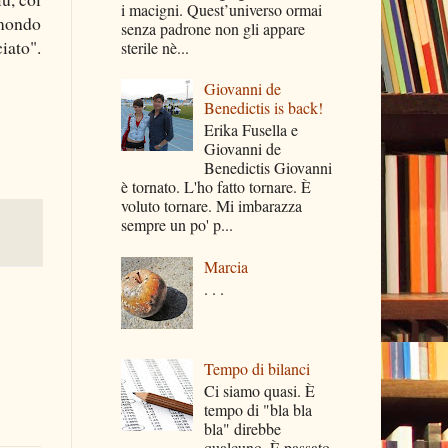
i macigni. Quest’universo ormai
 mondo
senza padrone non gli appare
iato".
sterile nè...
Giovanni de
Benedictis is back!
Erika Fusella e
Giovanni de
Benedictis Giovanni
è tornato. L'ho fatto tornare. È
voluto tornare. Mi imbarazza
sempre un po' p...
Marcia
. . .
Tempo di bilanci
Ci siamo quasi. È
tempo di "bla bla
bla" direbbe
qualcuno. È passato