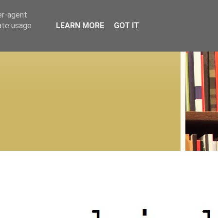
er-agent
rate usage
LEARN MORE
GOT IT