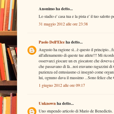
Anonimo ha detto...
Lo stadio e' casa tua e la pista e' il tuo salo
31 maggio 2012 alle ore 23:38
Paolo Dell'Elce
ha detto...
Augusto ha ragione sì...è questo il principio..
all'allenamento di queste tue atlete!!! Mi ricord
osservarci giocare un ex giocatore che doveva es
che passavano di là...noi eravamo ragazzini di 6
pazienza ed entusiasmo ci insegnò come organiz
lui, ognuno dava il massimo ...Sono felice che G
1 giugno 2012 alle ore 09:17
Unknown
ha detto...
Uno stupendo articolo di Mario de Benedictis. 