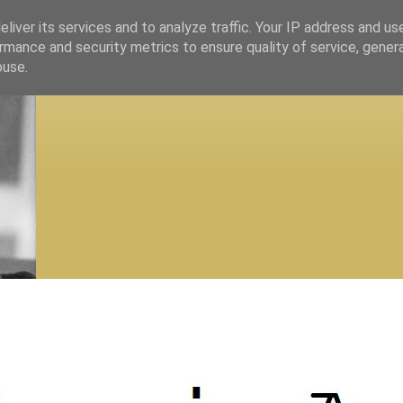
liver its services and to analyze traffic. Your IP address and us
rmance and security metrics to ensure quality of service, gene
buse.