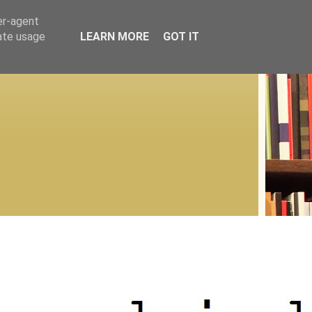
er-agent
rate usage
LEARN MORE
GOT IT