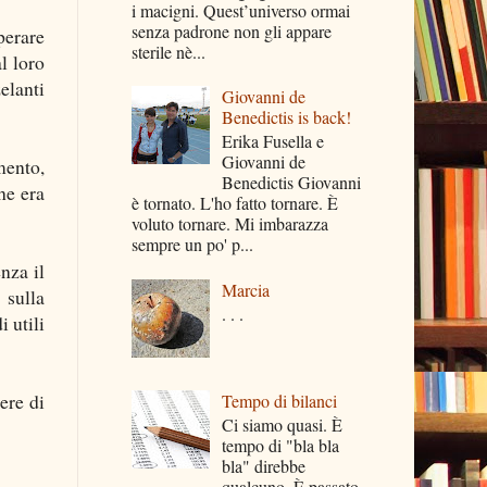
i macigni. Quest’universo ormai
senza padrone non gli appare
perare
sterile nè...
l loro
zelanti
Giovanni de
Benedictis is back!
Erika Fusella e
Giovanni de
mento,
Benedictis Giovanni
he era
è tornato. L'ho fatto tornare. È
voluto tornare. Mi imbarazza
sempre un po' p...
nza il
Marcia
 sulla
. . .
 utili
ere di
Tempo di bilanci
Ci siamo quasi. È
tempo di "bla bla
bla" direbbe
qualcuno. È passato