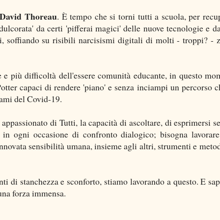
David Thoreau
. È tempo che si torni tutti a scuola, per recu
dulcorata' da certi 'pifferai magici' delle nuove tecnologie e da
, soffiando su risibili narcisismi digitali di molti - troppi? - 
e e più difficoltà dell'essere comunità educante, in questo mo
otter capaci di rendere 'piano' e senza inciampi un percorso c
unami del Covid-19.
appassionato di Tutti, la capacità di ascoltare, di esprimersi se
, in ogni occasione di confronto dialogico; bisogna lavorare
innovata sensibilità umana, insieme agli altri, strumenti e metodi
nti di stanchezza e sconforto, stiamo lavorando a questo. E sap
à una forza immensa.