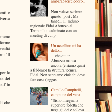
ambarabaciccicoccò..
.
Non volevo scrivere
enti e
questo post . Ma
iversa
tant'è... Il raduno
regionale Fidal Abruzzo al
Terminillo , culminato con un
meeting di cui p...
o meno
aforme
Un uccellino mi ha
realtà
detto...
o: "Il
... che qui in
Abruzzo manca
ancora (e siamo quasi
a febbraio) la struttura tecnica
per lo
Fidal. Non sappiamo cioè chi deve
te dei
fare cosa (leggasi ...
eti' in
Camillo Campitelli,
campione del vero
"Sisifo insegna la
li che
superiore fedeltà che
nega gli dèi e solleva