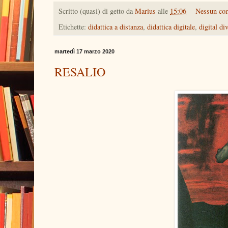
Scritto (quasi) di getto da
Marius
alle
15:06
Nessun co
Etichette:
didattica a distanza
,
didattica digitale
,
digital di
martedì 17 marzo 2020
RESALIO