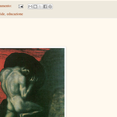
mmento:
vide
,
educazione