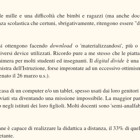
le mille e una difficoltà che bimbi e ragazzi (ma anche doc
nza scolastica che certuni, sbrigativamente, ritengono essere "d
si ottengono facendo
download
o 'materializzandosi', più 
iversi device utilizzati. Ricordo pure a me stesso che le piatt
chimera per molti studenti ed insegnanti. Il
digital divide
è una 
istra dell'Istruzione, forse improntate ad un eccessivo ottimism
nato il 26 marzo u.s.).
casa di un computer e/o un tablet, spesso usati dai loro genitori 
inviati sta diventando una missione impossibile. La maggior par
 negli istituti dei loro figlioli. Molti docenti sono 'semi-analfab
e è capace di realizzare la didattica a distanza, il 33% di quel
etante.