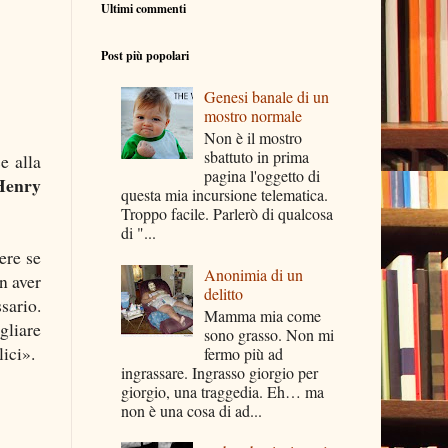
Ultimi commenti
Post più popolari
Genesi banale di un
mostro normale
Non è il mostro
sbattuto in prima
e alla
pagina l'oggetto di
Henry
questa mia incursione telematica.
Troppo facile. Parlerò di qualcosa
di "...
ere se
Anonimia di un
n aver
delitto
sario.
Mamma mia come
gliare
sono grasso. Non mi
lici».
fermo più ad
ingrassare. Ingrasso giorgio per
giorgio, una traggedia. Eh… ma
non è una cosa di ad...