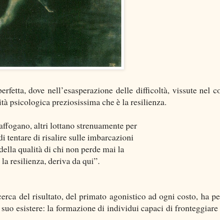
rfetta, dove nell’esasperazione delle difficoltà, vissute nel c
ità psicologica preziosissima che è la resilienza.
 affogano, altri lottano strenuamente per
di tentare di risalire sulle imbarcazioni
 della qualità di chi non perde mai la
 la resilienza, deriva da qui”.
rca del risultato, del primato agonistico ad ogni costo, ha pe
l suo esistere: la formazione di individui capaci di fronteggiare 