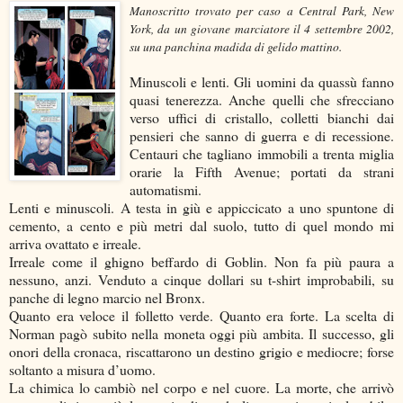
Manoscritto trovato per caso a Central Park, New
York, da un giovane marciatore il 4 settembre 2002,
su una panchina madida di gelido mattino.
Minuscoli e lenti. Gli uomini da quassù fanno
quasi tenerezza. Anche quelli che sfrecciano
verso uffici di cristallo, colletti bianchi dai
pensieri che sanno di guerra e di recessione.
Centauri che tagliano immobili a trenta miglia
orarie la Fifth Avenue; portati da strani
automatismi.
Lenti e minuscoli. A testa in giù e appiccicato a uno spuntone di
cemento, a cento e più metri dal suolo, tutto di quel mondo mi
arriva ovattato e irreale.
Irreale come il ghigno beffardo di Goblin. Non fa più paura a
nessuno, anzi. Venduto a cinque dollari su t-shirt improbabili, su
panche di legno marcio nel Bronx.
Quanto era veloce il folletto verde. Quanto era forte. La scelta di
Norman pagò subito nella moneta oggi più ambita. Il successo, gli
onori della cronaca, riscattarono un destino grigio e mediocre; forse
soltanto a misura d’uomo.
La chimica lo cambiò nel corpo e nel cuore. La morte, che arrivò