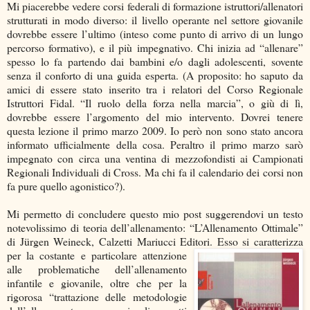
Mi piacerebbe vedere corsi federali di formazione istruttori/allenatori
strutturati in modo diverso: il livello operante nel settore giovanile
dovrebbe essere l’ultimo (inteso come punto di arrivo di un lungo
percorso formativo), e il più impegnativo. Chi inizia ad “allenare”
spesso lo fa partendo dai bambini e/o dagli adolescenti, sovente
senza il conforto di una guida esperta. (A proposito: ho saputo da
amici di essere stato inserito tra i relatori del Corso Regionale
Istruttori Fidal. “Il ruolo della forza nella marcia”, o giù di lì,
dovrebbe essere l’argomento del mio intervento. Dovrei tenere
questa lezione il primo marzo 2009. Io però non sono stato ancora
informato ufficialmente della cosa. Peraltro il primo marzo sarò
impegnato con circa una ventina di mezzofondisti ai Campionati
Regionali Individuali di Cross. Ma chi fa il calendario dei corsi non
fa pure quello agonistico?).
Mi permetto di concludere questo mio post suggerendovi un testo
notevolissimo di teoria dell’allenamento: “L’Allenamento Ottimale”
di Jürgen Weineck, Calzetti Mariucci Editori.
Esso si caratterizza
per la costante e particolare attenzione
alle problematiche dell’allenamento
infantile e giovanile, oltre che per la
rigorosa “trattazione delle metodologie