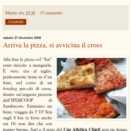
Marius
alle
19:30
15 commenti:
Condividi
sabato 27 dicembre 2008
Arriva la pizza, si avvicina il cross
Alla fine la pizza col “Sat”
sono riuscito a mangiarla.
È vero, era al taglio,
praticamente tirata su d’un
fiato, nel corso di un
briefing
pre-cds di cross,
dentro un’angusta pizzeria
dell’IPERCOOP di
Sambuceto. Saturnino sta
bene, viaggia da 3’10”/km
sugli 8 km (e forse anche
sui 10; non dire che son
Cus Atletica Chieti
troppo buono, Sat) e il resto del
non sta fermo.