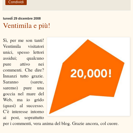
Condividi
lunedì 29 dicembre 2008
Ventimila e più!
Sì, per me son tanti!
Ventimila visitatori
unici, spesso lettori
assidui; qualcuno
pure attivo nei
commenti. Che dire?
Innanzi tutto grazie.
Saranno (sarete,
saremo) pure una
goccia nel mare del
Web, ma io grido
(quasi) al successo.
C'è interesse intorno
ai post, soprattutto
per i commenti, vera anima del blog. Grazie ancora, col cuore.