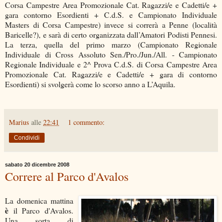
Corsa Campestre Area Promozionale Cat. Ragazzi/e e Cadetti/e +
gara contorno Esordienti + C.d.S. e Campionato Individuale
Masters di Corsa Campestre) invece si correrà a Penne (località
Baricelle?), e sarà di certo organizzata dall’Amatori Podisti Pennesi.
La terza, quella del primo marzo (Campionato Regionale
Individuale di Cross Assoluto Sen./Pro./Jun./All. - Campionato
Regionale Individuale e 2^ Prova C.d.S. di Corsa Campestre Area
Promozionale Cat. Ragazzi/e e Cadetti/e + gara di contorno
Esordienti) si svolgerà come lo scorso anno a L’Aquila.
Marius
alle
22:41
1 commento:
Condividi
sabato 20 dicembre 2008
Correre al Parco d'Avalos
La domenica mattina
è
il Parco d'Avalos.
Una sorta di