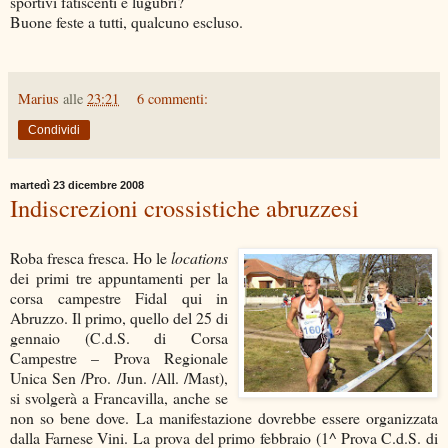
sportivi fatiscenti e lugubri?
Buone feste a tutti, qualcuno escluso.
Marius
alle
23:21
6 commenti:
Condividi
martedì 23 dicembre 2008
Indiscrezioni crossistiche abruzzesi
Roba fresca fresca. Ho le
locations
dei primi tre appuntamenti per la
corsa campestre Fidal qui in
Abruzzo. Il primo, quello del 25 di
gennaio (C.d.S. di Corsa
Campestre – Prova Regionale
Unica Sen /Pro. /Jun. /All. /Mast),
si svolgerà a Francavilla, anche se
non so bene dove. La manifestazione dovrebbe essere organizzata
dalla Farnese Vini. La prova del primo febbraio (1^ Prova C.d.S. di