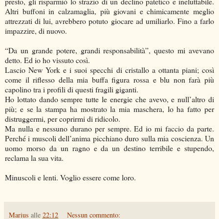
presto, gli risparmiò lo strazio di un declino patetico e ineluttabile.
Altri buffoni in calzamaglia, più giovani e chimicamente meglio
attrezzati di lui, avrebbero potuto giocare ad umiliarlo. Fino a farlo
impazzire, di nuovo.
“Da un grande potere, grandi responsabilità”, questo mi avevano
detto. Ed io ho vissuto così.
Lascio New York e i suoi specchi di cristallo a ottanta piani; così
come il riflesso della mia buffa figura rossa e blu non farà più
capolino tra i profili di questi fragili giganti.
Ho lottato dando sempre tutte le energie che avevo, e null’altro di
più; e se la stampa ha mostrato la mia maschera, lo ha fatto per
distruggermi, per coprirmi di ridicolo.
Ma nulla e nessuno durano per sempre. Ed io mi faccio da parte.
Perché i muscoli dell’anima picchiano duro sulla mia coscienza. Un
uomo morso da un ragno e da un destino terribile e stupendo,
reclama la sua vita.
Minuscoli e lenti. Voglio essere come loro.
Marius
alle
22:12
Nessun commento: