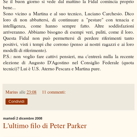
Se il buon giorno si vede dal mattino la Fidal comincia proprio
bene...
Sono vicino a Martina e al suo tecnico, Luciano Carchesio. Dico
loro di non abbattersi, di continuare a "pestare" con tenacia e
intelligenza, come hanno sempre fatto. Altre soddisfazioni
arriveranno. Abbiamo bisogno di esempi veri, puliti, come il loro.
Questa Fidal non può permettersi di perdere riferimenti tanto
positivi, visti i tempi che corrono (penso ai nostri ragazzi e ai loro
modelli di riferimento).
P.S.: non voglio fare cattivi pensieri, ma c'entrerà nulla la recente
elezione di Augusto D'Agostino nel Consiglio Federale (quota
tecnici)? Lui è U.S. Aterno Pescara e Martina pure.
Marius
alle
23:08
11 commenti:
Condividi
martedì 2 dicembre 2008
L'ultimo filo di Peter Parker