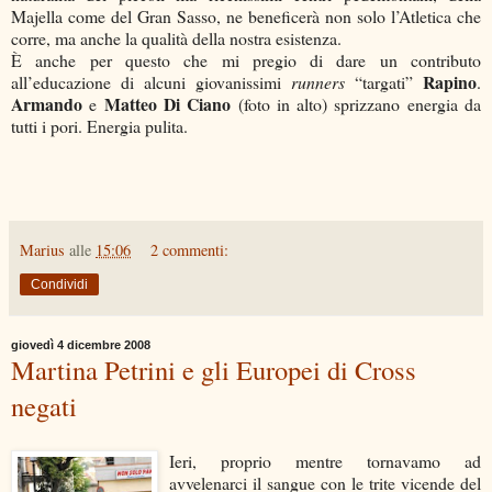
Majella come del Gran Sasso, ne beneficerà non solo l’Atletica che
corre, ma anche la qualità della nostra esistenza.
È anche per questo che mi pregio di dare un contributo
Rapino
all’educazione di alcuni giovanissimi
runners
“targati”
.
Armando
Matteo Di Ciano
e
(foto in alto) sprizzano energia da
tutti i pori. Energia pulita.
Marius
alle
15:06
2 commenti:
Condividi
giovedì 4 dicembre 2008
Martina Petrini e gli Europei di Cross
negati
Ieri, proprio mentre tornavamo ad
avvelenarci il sangue con le trite vicende del