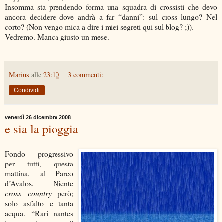
Insomma sta prendendo forma una squadra di crossisti che devo
ancora decidere dove andrà a far “danni”: sul cross lungo? Nel
corto? (Non vengo mica a dire i miei segreti qui sul blog? ;)).
Vedremo. Manca giusto un mese.
Marius
alle
23:10
3 commenti:
Condividi
venerdì 26 dicembre 2008
e sia la pioggia
Fondo progressivo
per tutti, questa
mattina, al Parco
d’Avalos. Niente
cross country
però;
solo asfalto e tanta
acqua. “Rari nantes