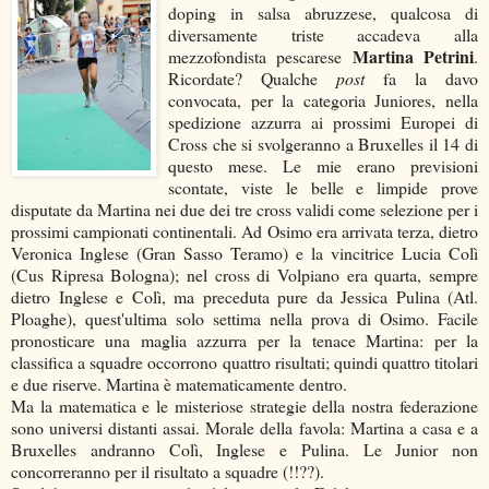
doping in salsa abruzzese, qualcosa di
diversamente triste accadeva alla
Martina Petrini
mezzofondista pescarese
.
Ricordate? Qualche
post
fa la davo
convocata, per la categoria Juniores, nella
spedizione azzurra ai prossimi Europei di
Cross che si svolgeranno a Bruxelles il 14 di
questo mese. Le mie erano previsioni
scontate, viste le belle e limpide prove
disputate da Martina nei due dei tre cross validi come selezione per i
prossimi campionati continentali. Ad Osimo era arrivata terza, dietro
Veronica Inglese (Gran Sasso Teramo) e la vincitrice Lucia Colì
(Cus Ripresa Bologna); nel cross di Volpiano era quarta, sempre
dietro Inglese e Colì, ma preceduta pure da Jessica Pulina (Atl.
Ploaghe), quest'ultima solo settima nella prova di Osimo. Facile
pronosticare una maglia azzurra per la tenace Martina: per la
classifica a squadre occorrono quattro risultati; quindi quattro titolari
e due riserve. Martina è matematicamente dentro.
Ma la matematica e le misteriose strategie della nostra federazione
sono universi distanti assai. Morale della favola: Martina a casa e a
Bruxelles andranno Colì, Inglese e Pulina. Le Junior non
concorreranno per il risultato a squadre (!!??).