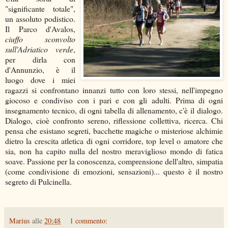
"significante totale",
un assoluto podistico.
Il Parco d'Avalos,
ciuffo sconvolto
sull'Adriatico verde
,
per dirla con
d'Annunzio, è il
luogo dove i miei
ragazzi si confrontano innanzi tutto con loro stessi, nell'impegno
giocoso e condiviso con i pari e con gli adulti. Prima di ogni
insegnamento tecnico, di ogni tabella di allenamento, c'è il dialogo.
Dialogo, cioè confronto sereno, riflessione collettiva, ricerca. Chi
pensa che esistano segreti, bacchette magiche o misteriose alchimie
dietro la crescita atletica di ogni corridore, top level o amatore che
sia, non ha capito nulla del nostro meraviglioso mondo di fatica
soave. Passione per la conoscenza, comprensione dell'altro, simpatia
(come condivisione di emozioni, sensazioni)... questo è il nostro
segreto di Pulcinella.
Marius
alle
20:48
1 commento: