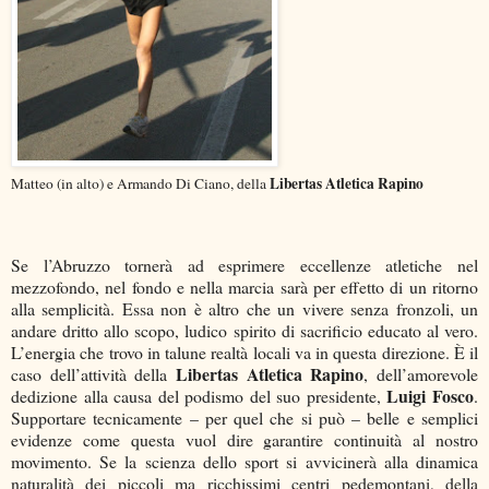
Libertas Atletica Rapino
Matteo (in alto) e Armando Di Ciano, della
Se l’Abruzzo tornerà ad esprimere eccellenze atletiche nel
mezzofondo, nel fondo e nella marcia sarà per effetto di un ritorno
alla semplicità. Essa non è altro che un vivere senza fronzoli, un
andare dritto allo scopo, ludico spirito di sacrificio educato al vero.
L’energia che trovo in talune realtà locali va in questa direzione. È il
Libertas Atletica Rapino
caso dell’attività della
, dell’amorevole
Luigi Fosco
dedizione alla causa del podismo del suo presidente,
.
Supportare tecnicamente – per quel che si può – belle e semplici
evidenze come questa vuol dire garantire continuità al nostro
movimento. Se la scienza dello sport si avvicinerà alla dinamica
naturalità dei piccoli ma ricchissimi centri pedemontani, della