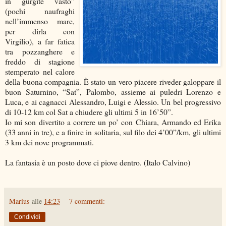
in gurgite vasto”
(pochi naufraghi
nell’immenso mare,
per dirla con
Virgilio), a far fatica
tra pozzanghere e
freddo di stagione
stemperato nel calore
della buona compagnia. È stato un vero piacere riveder galoppare il
buon Saturnino, “Sat”, Palombo, assieme ai puledri Lorenzo e
Luca, e ai cagnacci Alessandro, Luigi e Alessio. Un bel progressivo
di 10-12 km col Sat a chiudere gli ultimi 5 in 16’50”.
Io mi son divertito a correre un po’ con Chiara, Armando ed Erika
(33 anni in tre), e a finire in solitaria, sul filo dei 4’00”/km, gli ultimi
3 km dei nove programmati.
La fantasia è un posto dove ci piove dentro. (Italo Calvino)
Marius
alle
14:23
7 commenti:
Condividi