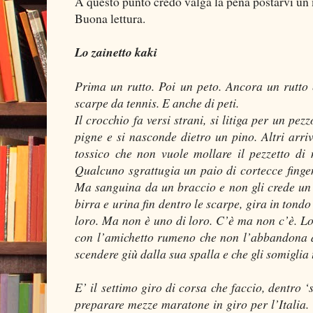
A questo punto credo valga la pena postarvi un 
Buona lettura.
Lo zainetto kaki
Prima un rutto. Poi un peto. Ancora un rutto e
scarpe da tennis. E anche di peti.
Il crocchio fa versi strani, si litiga per un p
pigne e si nasconde dietro un pino. Altri arri
tossico che non vuole mollare il pezzetto di 
Qualcuno sgrattugia un paio di cortecce fingen
Ma sanguina da un braccio e non gli crede un 
birra e urina fin dentro le scarpe, gira in tond
loro. Ma non è uno di loro. C’è ma non c’è. Lo u
con l’amichetto rumeno che non l’abbandona da
scendere giù dalla sua spalla e che gli somiglia
E’ il settimo giro di corsa che faccio, dentro ‘
preparare mezze maratone in giro per l’Italia.