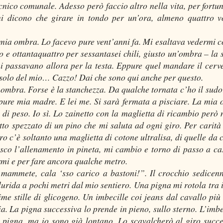
ecnico comunale. Adesso però faccio altro nella vita, per fortu
 dicono che girare in tondo per un’ora, almeno quattro v
mia ombra. Lo facevo pure vent’anni fa. Mi esaltava vedermi c
o e ottantaquattro per sessantasei chili, giusto un’ombra – la s
e mi passavano allora per la testa. Eppure quel mandare il cerve
, solo del mio… Cazzo! Dai che sono qui anche per questo.
 ombra. Forse è la stanchezza. Da qualche tornata c’ho il sudo
e pure mia madre. E lei me. Si sarà fermata a pisciare. La mia
di peso. Io sì. Lo zainetto con la maglietta di ricambio però 
o spezzato di un pino che mi saluta ad ogni giro. Per carità
o c’è soltanto una maglietta di cotone ultralisa, di quelle da 
nisco l’allenamento in pineta, mi cambio e torno di passo a ca
armi e per fare ancora qualche metro.
 mammete, cala ‘sso carico a bastoni!”. Il crocchio sedicen
urida a pochi metri dal mio sentiero. Una pigna mi rotola tra i
me stille di glicogeno. Un imbecille coi jeans dal cavallo più
gia. La pigna successiva lo prende in pieno, sullo sterno. L’imbe
 pigna, ma io sono già lontano. Lo scavalcherò al giro succe