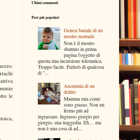
Ultimi commenti
Post più popolari
Genesi banale di un
mostro normale
Non è il mostro
sbattuto in prima
pagina l'oggetto di
questa mia incursione telematica.
mezzo.
Troppo facile. Parlerò di qualcosa
riachi
di "...
attiva
Anonimia di un
temmie
delitto
tto le
Mamma mia come
sono grasso. Non mi
fermo più ad
ingrassare. Ingrasso giorgio per
stoica,
giorgio, una traggedia. Eh… ma
non è una cosa di ad...