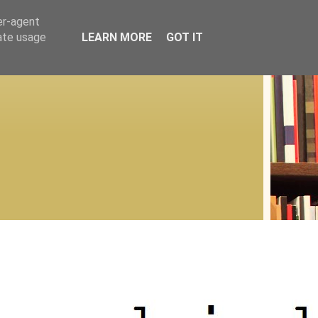
er-agent
rate usage
LEARN MORE
GOT IT