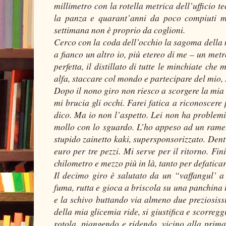
millimetro con la rotella metrica dell’ufficio t
la panza e quarant’anni da poco compiuti mi
settimana non è proprio da coglioni.
Cerco con la coda dell’occhio la sagoma della 
a fianco un altro io, più etereo di me – un metr
perfetta, il distillato di tutte le minchiate ch
alfa, staccare col mondo e partecipare del mio
Dopo il nono giro non riesco a scorgere la mia
mi brucia gli occhi. Farei fatica a riconoscer
dico. Ma io non l’aspetto. Lei non ha problemi 
mollo con lo sguardo. L’ho appeso ad un ramett
stupido zainetto kaki, supersponsorizzato. Dentr
euro per tre pezzi. Mi serve per il ritorno. Fi
chilometro e mezzo più in là, tanto per defatic
Il decimo giro è salutato da un “vaffangul’ a
fuma, rutta e gioca a briscola su una panchina l
e la schivo buttando via almeno due preziosissi
della mia glicemia ride, si giustifica e scorreg
rotola, piangendo e ridendo, vicino alla prima