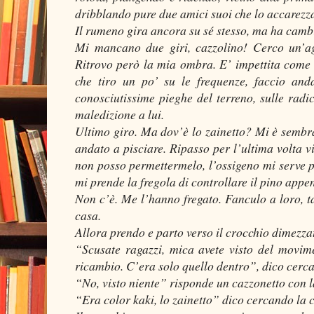
dribblando pure due amici suoi che lo accarezza
Il rumeno gira ancora su sé stesso, ma ha camb
Mi mancano due giri, cazzolino! Cerco un’ag
Ritrovo però la mia ombra. E’ impettita come 
che tiro un po’ su le frequenze, faccio anda
conosciutissime pieghe del terreno, sulle radic
maledizione a lui.
Ultimo giro. Ma dov’è lo zainetto? Mi è sembra
andato a pisciare. Ripasso per l’ultima volta v
non posso permettermelo, l’ossigeno mi serve p
mi prende la fregola di controllare il pino appen
Non c’è. Me l’hanno fregato. Fanculo a loro, ta
casa.
Allora prendo e parto verso il crocchio dimezza
“Scusate ragazzi, mica avete visto del movim
ricambio. C’era solo quello dentro”, dico cerca
“No, visto niente” risponde un cazzonetto con la
“Era color kaki, lo zainetto” dico cercando la 