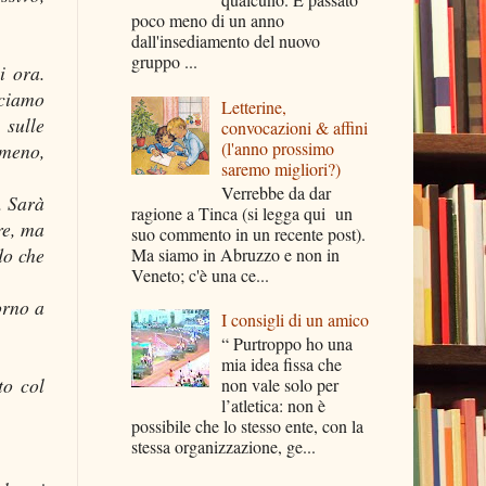
poco meno di un anno
dall'insediamento del nuovo
gruppo ...
i ora.
iciamo
Letterine,
 sulle
convocazioni & affini
(l'anno prossimo
umeno,
saremo migliori?)
Verrebbe da dar
. Sarà
ragione a Tinca (si legga qui un
re, ma
suo commento in un recente post).
do che
Ma siamo in Abruzzo e non in
Veneto; c'è una ce...
orno a
I consigli di un amico
“ Purtroppo ho una
mia idea fissa che
to col
non vale solo per
l’atletica: non è
possibile che lo stesso ente, con la
stessa organizzazione, ge...