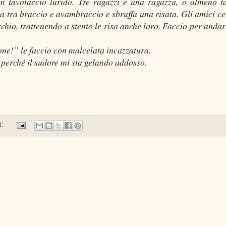
un tavolaccio lurido. Tre ragazzi e una ragazza, o almeno t
ta tra braccio e avambraccio e sbruffa una risata. Gli amici c
chio, trattenendo a stento le risa anche loro. Faccio per anda
one!” le faccio con malcelata incazzatura.
 perché il sudore mi sta gelando addosso.
i: