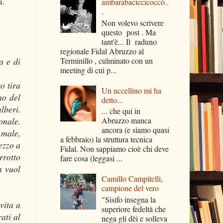
i.
ambarabaciccicoccò..
.
Non volevo scrivere
questo post . Ma
tant'è... Il raduno
regionale Fidal Abruzzo al
Terminillo , culminato con un
a e di
meeting di cui p...
o tira
Un uccellino mi ha
mo del
detto...
lberi.
... che qui in
onale.
Abruzzo manca
ancora (e siamo quasi
 male,
a febbraio) la struttura tecnica
ezzo a
Fidal. Non sappiamo cioè chi deve
rrotto
fare cosa (leggasi ...
n vuol
Camillo Campitelli,
campione del vero
"Sisifo insegna la
vita a
superiore fedeltà che
ati al
nega gli dèi e solleva