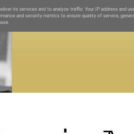
liver its services and to analyze traffic. Your IP address and us
rmance and security metrics to ensure quality of service, gene
buse.