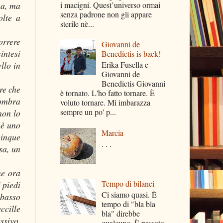
na, ma
i macigni. Quest’universo ormai
senza padrone non gli appare
olte a
sterile nè...
orrere
Giovanni de
intesi
Benedictis is back!
llo in
Erika Fusella e
Giovanni de
Benedictis Giovanni
re che
è tornato. L'ho fatto tornare. È
 ombra
voluto tornare. Mi imbarazza
sempre un po' p...
non lo
 è uno
Marcia
cinque
. . .
sa, un
ne ora
Tempo di bilanci
 piedi
Ci siamo quasi. È
 basso
tempo di "bla bla
ccille
bla" direbbe
ssivo,
qualcuno. È passato