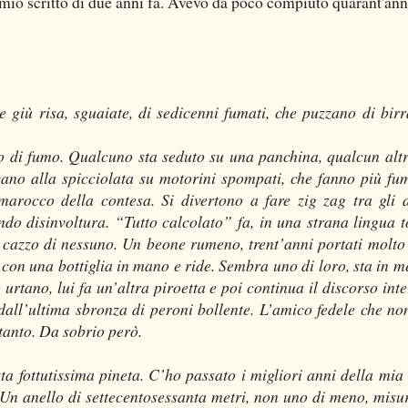
mio scritto di due anni fa. Avevo da poco compiuto quarant'ann
 giù risa, sguaiate, di sedicenni fumati, che puzzano di birr
ezzo di fumo. Qualcuno sta seduto su una panchina, qualcun altr
vano alla spicciolata su motorini spompati, che fanno più fu
marocco della contesa. Si divertono a fare zig zag tra gli a
do disinvoltura. “Tutto calcolato” fa, in una strana lingua t
cazzo di nessuno. Un beone rumeno, trent’anni portati molto
o con una bottiglia in mano e ride. Sembra uno di loro, sta in m
rtano, lui fa un’altra piroetta e poi continua il discorso inte
ll’ultima sbronza di peroni bollente. L’amico fedele che no
 tanto. Da sobrio però.
sta fottutissima pineta. C’ho passato i migliori anni della mia 
 Un anello di settecentosessanta metri, non uno di meno, misur