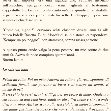
sull'orecchio, spargeva cocci scuri taglienti e bestemmie
dappertutto. Le faceva il controcanto un'altra quindicenne strafatta,
a piedi scalzi e coi jeans calati fin sotto le chiappe; il perizoma
sembrava chiedesse scusa.
"Come va, signo'?", eravamo soliti chiedere diversi anni fa alla
mitica bidella Rosetta. E lei, filosofa di scuola stoica, ci rispondeva:
"Sempre un po' peggio", con atarassica, serena rassegnazione.
A questo punto credo valga la pena postarvi un mio scritto di due
anni fa. Avevo da poco compiuto quarant'anni.
Buona lettura.
Lo zainetto kaki
Prima un rutto. Poi un peto. Ancora un rutto e giù risa, sguaiate, di
sedicenni fumati, che puzzano di birra e di scarpe da tennis. E
anche di peti.
Il crocchio fa versi strani, si litiga per un pezzo di fumo. Qualcuno
sta seduto su una panchina, qualcun altro tira pigne e si nasconde
dietro un pino. Altri arrivano alla spicciolata su motorini spompati,
che fanno più fumo del tossico che non vuole mollare il pezzetto di