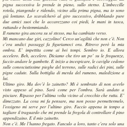
pigna successiva lo prende in pieno, sullo sterno. L’imbeccille
rotola, piangendo e ridendo, vicino alla prima pigna, ma io sono
già lontano. Lo scavalcherò al giro successivo, dribblando pure
due amici suoi che lo accarezzano coi piedi, le mani in tasca,
ruttando e bestemmiando.
Il rumeno gira ancora su sé stesso, ma ha cambiato verso.
Mi mancano due giri, cazzolino! Cerco un’agilità che non c’è. Non
c’era undici passaggi fa figuriamoci ora. Ritrovo però la mia
ombra. E’ impettita come ai bei tempi. Sembro io. E allora
accelero. Beh, accelero. Diciamo che tiro un po’ su le frequenze,
faccio andare le gambette. E inizio a incespicare, le caviglie cedono
sulle conosciutissime pieghe del terreno, sulle radici dei pini, sulle
pigne cadute. Sulla bottiglia di merda del rumeno, maledizione a
lui.
Ultimo giro. Ma dov’è lo zainetto? Mi è sembrato di non averlo
visto appeso al pino. Sarà come per l’ombra. Sarà andato a
pisciare. Ripasso per l’ultima volta vicino al crocchio che rutta. E’
dimezzato. La cosa mi fa pensare, ma non posso permettermelo,
l’ossigeno mi serve per l’ultimo giro. Faccio appena in tempo a
tagliare il traguardo che mi prende la fregola di controllare il pino
appendizaino. E il mio zainetto.
Non c’è. Me l’hanno fregato. Fanculo a loro, tanto c’era solo una