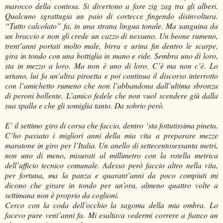
marocco della contesa. Si divertono a fare zig zag tra gli alberi.
Qualcuno sgrattugia un paio di cortecce fingendo disinvoltura.
“Tutto calcolato” fa, in una strana lingua tonale. Ma sanguina da
un braccio e non gli crede un cazzo di nessuno. Un beone rumeno,
trent’anni portati molto male, birra e urina fin dentro le scarpe,
gira in tondo con una bottiglia in mano e ride. Sembra uno di loro,
sta in mezzo a loro. Ma non è uno di loro. C’è ma non c’è. Lo
urtano, lui fa un’altra piroetta e poi continua il discorso interrotto
con l’amichetto rumeno che non l’abbandona dall’ultima sbronza
di peroni bollente. L’amico fedele che non vuol scendere giù dalla
sua spalla e che gli somiglia tanto. Da sobrio però.
E’ il settimo giro di corsa che faccio, dentro ‘sta fottutissima pineta.
C’ho passato i migliori anni della mia vita a preparare mezze
maratone in giro per l’Italia. Un anello di settecentosessanta metri,
non uno di meno, misurati al millimetro con la rotella metrica
dell’ufficio tecnico comunale. Adesso però faccio altro nella vita,
per fortuna, ma la panza e quarant’anni da poco compiuti mi
dicono che girare in tondo per un’ora, almeno quattro volte a
settimana non è proprio da coglioni.
Cerco con la coda dell’occhio la sagoma della mia ombra. Lo
facevo pure vent’anni fa. Mi esaltava vedermi correre a fianco un