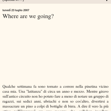
▼
lunedì 23 luglio 2007
Where are we going?
Qualche settimana fa sono tornato a correre nella pinetina vicino
casa mia. Una "latitanza" di circa un anno e mezzo. Mentre giravo
sull'antico circuito non ho potuto fare a meno di notare un gruppo di
ragazzi, sui sedici anni, ubriachi e non so cos'altro, divertirsi a
massacrare un pino a colpi di bottiglie di birra. A dire il vero la più
attiva nell'"impresa" era una ragazza che, cellulare incollato