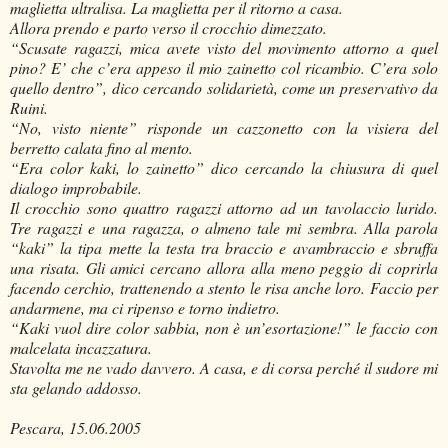
maglietta ultralisa. La maglietta per il ritorno a casa.
Allora prendo e parto verso il crocchio dimezzato.
“Scusate ragazzi, mica avete visto del movimento attorno a quel
pino? E’ che c’era appeso il mio zainetto col ricambio. C’era solo
quello dentro”, dico cercando solidarietà, come un preservativo da
Ruini.
“No, visto niente” risponde un cazzonetto con la visiera del
berretto calata fino al mento.
“Era color kaki, lo zainetto” dico cercando la chiusura di quel
dialogo improbabile.
Il crocchio sono quattro ragazzi attorno ad un tavolaccio lurido.
Tre ragazzi e una ragazza, o almeno tale mi sembra. Alla parola
“kaki” la tipa mette la testa tra braccio e avambraccio e sbruffa
una risata. Gli amici cercano allora alla meno peggio di coprirla
facendo cerchio, trattenendo a stento le risa anche loro. Faccio per
andarmene, ma ci ripenso e torno indietro.
“Kaki vuol dire color sabbia, non è un’esortazione!” le faccio con
malcelata incazzatura.
Stavolta me ne vado davvero. A casa, e di corsa perché il sudore mi
sta gelando addosso.
Pescara, 15.06.2005