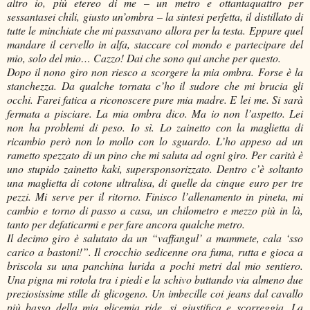
altro io, più etereo di me – un metro e ottantaquattro per
sessantasei chili, giusto un’ombra – la sintesi perfetta, il distillato di
tutte le minchiate che mi passavano allora per la testa. Eppure quel
mandare il cervello in alfa, staccare col mondo e partecipare del
mio, solo del mio… Cazzo! Dai che sono qui anche per questo.
Dopo il nono giro non riesco a scorgere la mia ombra. Forse è la
stanchezza. Da qualche tornata c’ho il sudore che mi brucia gli
occhi. Farei fatica a riconoscere pure mia madre. E lei me. Si sarà
fermata a pisciare. La mia ombra dico. Ma io non l’aspetto. Lei
non ha problemi di peso. Io sì. Lo zainetto con la maglietta di
ricambio però non lo mollo con lo sguardo. L’ho appeso ad un
rametto spezzato di un pino che mi saluta ad ogni giro. Per carità è
uno stupido zainetto kaki, supersponsorizzato. Dentro c’è soltanto
una maglietta di cotone ultralisa, di quelle da cinque euro per tre
pezzi. Mi serve per il ritorno. Finisco l’allenamento in pineta, mi
cambio e torno di passo a casa, un chilometro e mezzo più in là,
tanto per defaticarmi e per fare ancora qualche metro.
Il decimo giro è salutato da un “vaffangul’ a mammete, cala ‘sso
carico a bastoni!”. Il crocchio sedicenne ora fuma, rutta e gioca a
briscola su una panchina lurida a pochi metri dal mio sentiero.
Una pigna mi rotola tra i piedi e la schivo buttando via almeno due
preziosissime stille di glicogeno. Un imbecille coi jeans dal cavallo
più basso della mia glicemia ride, si giustifica e scorreggia. La