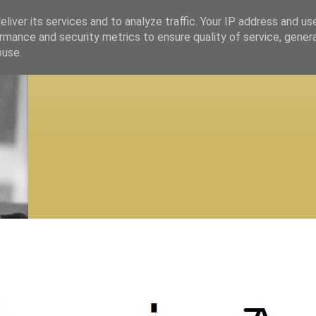
liver its services and to analyze traffic. Your IP address and us
rmance and security metrics to ensure quality of service, gene
buse.