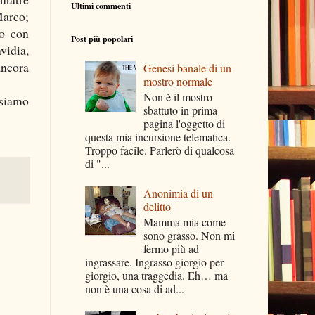
Ultimi commenti
arco;
vo con
Post più popolari
vidia,
ancora
Genesi banale di un
mostro normale
Non è il mostro
ssiamo
sbattuto in prima
pagina l'oggetto di
questa mia incursione telematica.
Troppo facile. Parlerò di qualcosa
di "...
Anonimia di un
delitto
Mamma mia come
sono grasso. Non mi
fermo più ad
ingrassare. Ingrasso giorgio per
giorgio, una traggedia. Eh… ma
non è una cosa di ad...