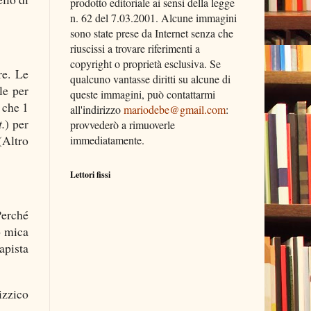
prodotto editoriale ai sensi della legge
n. 62 del 7.03.2001. Alcune immagini
sono state prese da Internet senza che
riuscissi a trovare riferimenti a
copyright o proprietà esclusiva. Se
re. Le
qualcuno vantasse diritti su alcune di
le per
queste immagini, può contattarmi
 che 1
all'indirizzo
mariodebe@gmail.com
:
t.
) per
provvederò a rimuoverle
(Altro
immediatamente.
Lettori fissi
Perché
o mica
apista
izzico