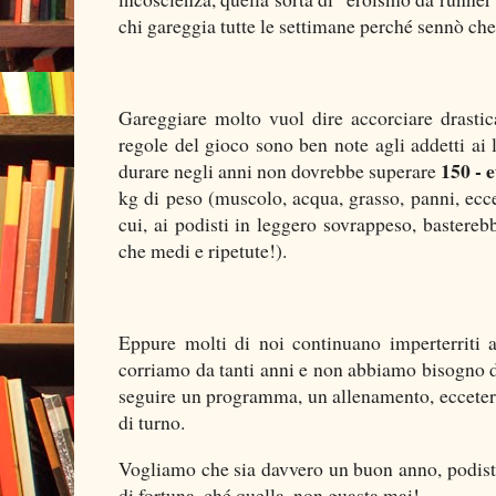
chi gareggia tutte le settimane perché sennò che 
Gareggiare molto vuol dire accorciare drastica
regole del gioco sono ben note agli addetti ai
150 - 
durare negli anni non dovrebbe superare
kg di peso (muscolo, acqua, grasso, panni, ecce
cui, ai podisti in leggero sovrappeso, bastereb
che medi e ripetute!).
Eppure molti di noi continuano imperterriti 
corriamo da tanti anni e non abbiamo bisogno d
seguire un programma, un allenamento, eccetera e
di turno.
Vogliamo che sia davvero un buon anno, podisti
di fortuna, ché quella, non guasta mai!