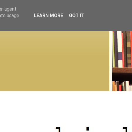
er-agent
rate usage
LEARN MORE
GOT IT