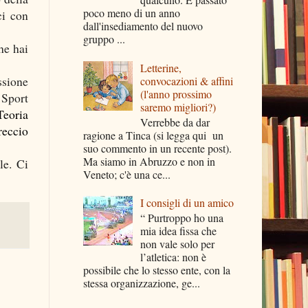
poco meno di un anno
ci con
dall'insediamento del nuovo
gruppo ...
he hai
Letterine,
ssione
convocazioni & affini
(l'anno prossimo
 Sport
saremo migliori?)
eoria
Verrebbe da dar
reccio
ragione a Tinca (si legga qui un
suo commento in un recente post).
Ma siamo in Abruzzo e non in
le. Ci
Veneto; c'è una ce...
I consigli di un amico
“ Purtroppo ho una
mia idea fissa che
non vale solo per
l’atletica: non è
possibile che lo stesso ente, con la
stessa organizzazione, ge...