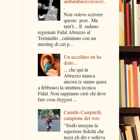
ambarabaciccicoccò..
.
Non volevo scrivere
questo post . Ma
tant'è... Il raduno
regionale Fidal Abruzzo al
Terminillo , culminato con un
meeting di cui p...
Un uccellino mi ha
detto...
... che qui in
Abruzzo manca
ancora (e siamo quasi
a febbraio) la struttura tecnica
Fidal. Non sappiamo cioè chi deve
fare cosa (leggasi ...
Camillo Campitelli,
campione del vero
"Sisifo insegna la
superiore fedeltà che
nega gli dèi e solleva