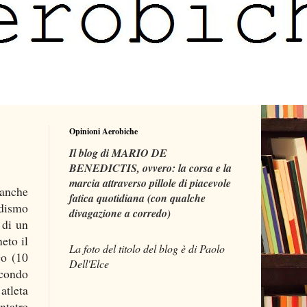
Opinioni Aerobiche
Il blog di MARIO DE
BENEDICTIS, ovvero: la corsa e la
marcia attraverso pillole di piacevole
eanche
fatica quotidiana (con qualche
odismo
divagazione a corredo)
 di un
eto il
La foto del titolo del blog è di Paolo
go (10
Dell'Elce
econdo
atleta
ntatre