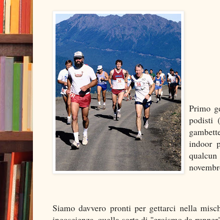
Primo ge
podisti 
gambette
indoor 
qualcun 
novembre 
Siamo davvero pronti per gettarci nella misch
incoscienza, quella sorta di "eroismo da runner