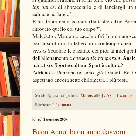
lap dance
, di abbracciarlo e di lanciargli u
calma e parlare...".
E lui, in un nanosecondo (fantastico d'un Adria
ritrovato quello col tuo corpo?".
Maledetto. Ma come cacchio fa? In un nanosecon
per la scrittura, la letteratura contemporanea.
versus
Scuola e le cazziate dei prof ai miei geni
dell'allenamento e
consecutio temporum
. Anale
narrativo. Sport e cultura. Sport è cultura?
Adriano e Panzonetto sono già lontani. Ed io 
aspettano ancora sette chilometri. I più tosti.
Scritto (quasi) di getto da
Marius
alle
17:57
1 commen
Etichette:
Libernauta
lunedì 1 gennaio 2007
Buon Anno, buon anno davvero