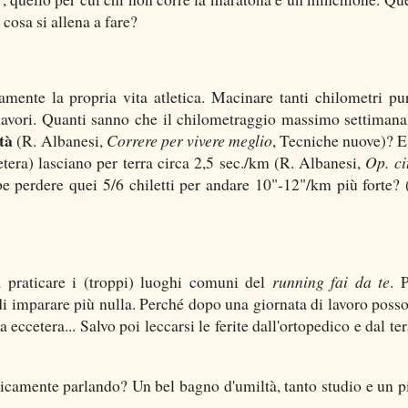
cosa si allena a fare?
mente la propria vita atletica. Macinare tanti chilometri pu
 lavori. Quanti sanno che il chilometraggio massimo settimana
età
(R. Albanesi,
Correre per vivere meglio
, Tecniche nuove)? E
tera) lasciano per terra circa 2,5 sec./km (R. Albanesi,
Op. ci
be perdere quei 5/6 chiletti per andare 10"-12"/km più forte? 
a praticare i (troppi) luoghi comuni del
running fai da te
. 
i imparare più nulla. Perché dopo una giornata di lavoro poss
ccetera... Salvo poi leccarsi le ferite dall'ortopedico e dal ter
camente parlando? Un bel bagno d'umiltà, tanto studio e un p