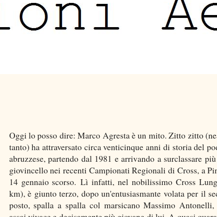
Oggi lo posso dire: Marco Agresta è un mito. Zitto zitto (n
tanto) ha attraversato circa venticinque anni di storia del p
abruzzese, partendo dal 1981 e arrivando a surclassare più
giovincello nei recenti Campionati Regionali di Cross, a Pin
14 gennaio scorso. Lì infatti, nel nobilissimo Cross Lun
km), è giunto terzo, dopo un'entusiasmante volata per il s
posto, spalla a spalla col marsicano Massimo Antonelli, 
assai vivace e decisamente più giovane di lui. A quasi quara