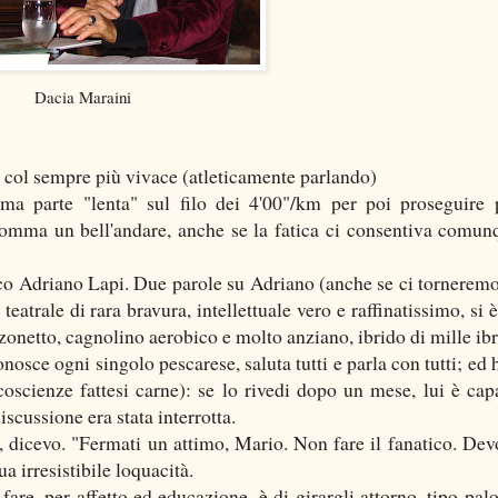
Dacia Maraini
col sempre più vivace (atleticamente parlando)
ma parte "lenta" sul filo dei 4'00"/km per poi proseguire 
somma un bell'andare, anche se la fatica ci consentiva comun
ico Adriano Lapi. Due parole su Adriano (anche se ci torneremo
teatrale di rara bravura, intellettuale vero e raffinatissimo, si è
zonetto, cagnolino aerobico e molto anziano, ibrido di mille ibr
nosce ogni singolo pescarese, saluta tutti e parla con tutti; ed 
e coscienze fattesi carne): se lo rivedi dopo un mese, lui è cap
iscussione era stata interrotta.
dicevo. "Fermati un attimo, Mario. Non fare il fanatico. Devo
a irresistibile loquacità.
fare, per affetto ed educazione, è di girargli attorno, tipo palo