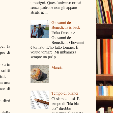
i macigni. Quest’universo ormai
senza padrone non gli appare
sterile nè...
Giovanni de
Benedictis is back!
Erika Fusella e
Giovanni de
Benedictis Giovanni
per la
è tornato. L'ho fatto tornare. È
que di
voluto tornare. Mi imbarazza
sempre un po' p...
 su in
Marcia
 soliti
. . .
idi.
ha una
ace di
Tempo di bilanci
Ci siamo quasi. È
 dirti
tempo di "bla bla
bla" direbbe
 della
qualcuno. È passato