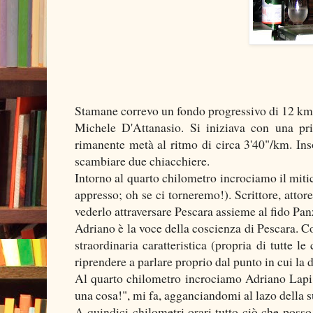
Stamane correvo un fondo progressivo di 12 km 
Michele D'Attanasio. Si iniziava con una pri
rimanente metà al ritmo di circa 3'40"/km. In
scambiare due chiacchiere.
Intorno al quarto chilometro incrociamo il mit
appresso; oh se ci torneremo!). Scrittore, attore 
vederlo attraversare Pescara assieme al fido Pan
Adriano è la voce della coscienza di Pescara. Co
straordinaria caratteristica (propria di tutte l
riprendere a parlare proprio dal punto in cui la d
Al quarto chilometro incrociamo Adriano Lapi, 
una cosa!", mi fa, agganciandomi al lazo della su
A quindici chilometri orari tutto ciò che posso 