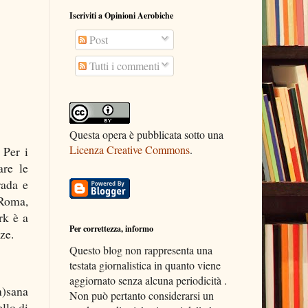
Iscriviti a Opinioni Aerobiche
Post
Tutti i commenti
Questa opera è pubblicata sotto una
Licenza Creative Commons
.
 Per i
are le
rada e
 Roma,
rk è a
Per correttezza, informo
ze.
Questo blog non rappresenta una
testata giornalistica in quanto viene
aggiornato senza alcuna periodicità .
n)sana
Non può pertanto considerarsi un
llo di