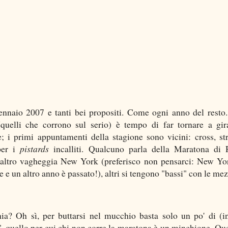
nnaio 2007 e tanti bei propositi. Come ogni anno del resto.
(quelli che corrono sul serio) è tempo di far tornare a gir
; i primi appuntamenti della stagione sono vicini: cross, st
per i
pistards
incalliti. Qualcuno parla della Maratona di
altro vagheggia New York (preferisco non pensarci: New Yo
e un altro anno è passato!), altri si tengono "bassi" con le mez
ia? Oh sì, per buttarsi nel mucchio basta solo un po' di (i
", quello per cui chi non corre la maratona è un minchione. Que