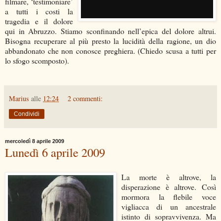
filmare, ‘testimoniare’
a tutti i costi la
tragedia e il dolore
qui in Abruzzo. Stiamo sconfinando nell’epica del dolore altrui.
Bisogna recuperare al più presto la lucidità della ragione, un dio
abbandonato che non conosce preghiera. (Chiedo scusa a tutti per
lo sfogo scomposto).
Marius
alle
12:24
2 commenti:
Condividi
mercoledì 8 aprile 2009
Lunedì 6 aprile 2009
La morte è altrove, la
disperazione è altrove. Così
mormora la flebile voce
vigliacca di un ancestrale
istinto di sopravvivenza. Ma