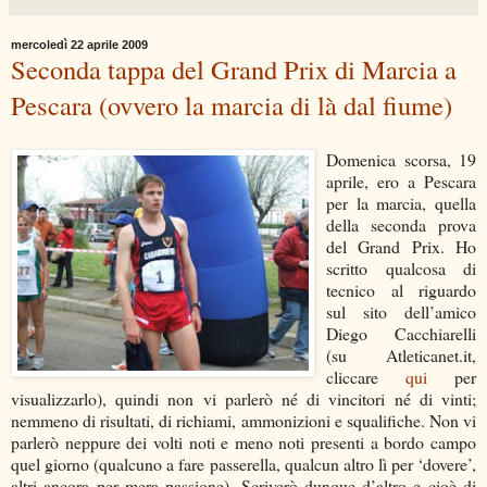
mercoledì 22 aprile 2009
Seconda tappa del Grand Prix di Marcia a
Pescara (ovvero la marcia di là dal fiume)
Domenica scorsa, 19
aprile, ero a Pescara
per la marcia, quella
della seconda prova
del Grand Prix. Ho
scritto qualcosa di
tecnico al riguardo
sul sito dell’amico
Diego Cacchiarelli
(su Atleticanet.it,
cliccare
qui
per
visualizzarlo), quindi non vi parlerò né di vincitori né di vinti;
nemmeno di risultati, di richiami, ammonizioni e squalifiche. Non vi
parlerò neppure dei volti noti e meno noti presenti a bordo campo
quel giorno (qualcuno a fare passerella, qualcun altro lì per ‘dovere’,
altri ancora per mera passione). Scriverò dunque d’altro e cioè di