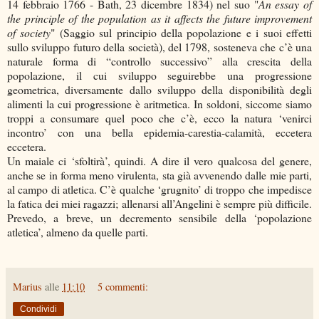
14 febbraio 1766 - Bath, 23 dicembre 1834) nel suo "
An essay of
the principle of the population as it affects the future improvement
of society
" (Saggio sul principio della popolazione e i suoi effetti
sullo sviluppo futuro della società), del 1798, sosteneva che c’è una
naturale forma di “controllo successivo” alla crescita della
popolazione, il cui sviluppo seguirebbe una progressione
geometrica, diversamente dallo sviluppo della disponibilità degli
alimenti la cui progressione è aritmetica. In soldoni, siccome siamo
troppi a consumare quel poco che c’è, ecco la natura ‘venirci
incontro’ con una bella epidemia-carestia-calamità, eccetera
eccetera.
Un maiale ci ‘sfoltirà’, quindi. A dire il vero qualcosa del genere,
anche se in forma meno virulenta, sta già avvenendo dalle mie parti,
al campo di atletica. C’è qualche ‘grugnito’ di troppo che impedisce
la fatica dei miei ragazzi; allenarsi all’Angelini è sempre più difficile.
Prevedo, a breve, un decremento sensibile della ‘popolazione
atletica’, almeno da quelle parti.
Marius
alle
11:10
5 commenti:
Condividi