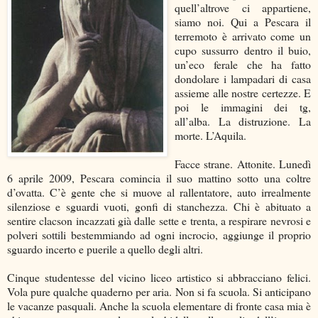
quell’altrove ci appartiene,
siamo noi. Qui a Pescara il
terremoto è arrivato come un
cupo sussurro dentro il buio,
un’eco ferale che ha fatto
dondolare i lampadari di casa
assieme alle nostre certezze. E
poi le immagini dei tg,
all’alba. La distruzione. La
morte. L’Aquila.
Facce strane. Attonite. Lunedì
6 aprile 2009, Pescara comincia il suo mattino sotto una coltre
d’ovatta. C’è gente che si muove al rallentatore, auto irrealmente
silenziose e sguardi vuoti, gonfi di stanchezza. Chi è abituato a
sentire clacson incazzati già dalle sette e trenta, a respirare nevrosi e
polveri sottili bestemmiando ad ogni incrocio, aggiunge il proprio
sguardo incerto e puerile a quello degli altri.
Cinque studentesse del vicino liceo artistico si abbracciano felici.
Vola pure qualche quaderno per aria. Non si fa scuola. Si anticipano
le vacanze pasquali. Anche la scuola elementare di fronte casa mia è