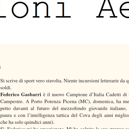
a
Si scrive di sport vero stavolta. Niente incursioni letterarie da 
soldi.
Federico Gasbarri
è il nuovo Campione d’Italia Cadetti di
Campestre. A Porto Potenza Picena (MC), domenica, ha me
petto davanti al futuro del mezzofondo giovanile italiano,
paura e con l’intelligenza tattica del Cova degli anni miglior
che ha solo quindici anni).
Sì, Federico mi ha emozionato. Mi ha colpito la sua strenua v