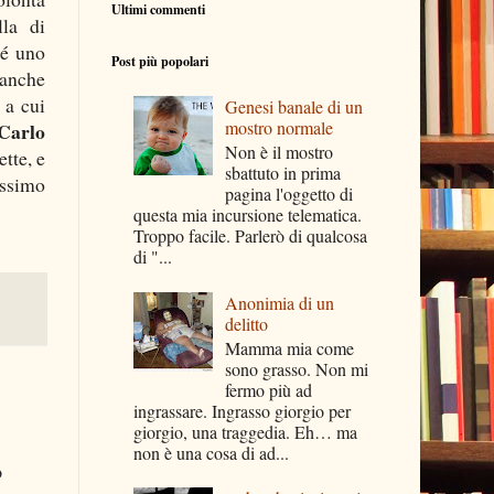
Ultimi commenti
lla di
né uno
Post più popolari
 anche
 a cui
Genesi banale di un
mostro normale
Carlo
Non è il mostro
tte, e
sbattuto in prima
issimo
pagina l'oggetto di
questa mia incursione telematica.
Troppo facile. Parlerò di qualcosa
di "...
Anonimia di un
delitto
Mamma mia come
sono grasso. Non mi
fermo più ad
ingrassare. Ingrasso giorgio per
giorgio, una traggedia. Eh… ma
non è una cosa di ad...
o