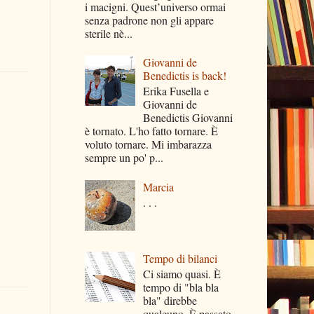
i macigni. Quest’universo ormai
senza padrone non gli appare
sterile nè...
Giovanni de
Benedictis is back!
Erika Fusella e
Giovanni de
Benedictis Giovanni
è tornato. L'ho fatto tornare. È
voluto tornare. Mi imbarazza
sempre un po' p...
Marcia
. . .
Tempo di bilanci
Ci siamo quasi. È
tempo di "bla bla
bla" direbbe
qualcuno. È passato