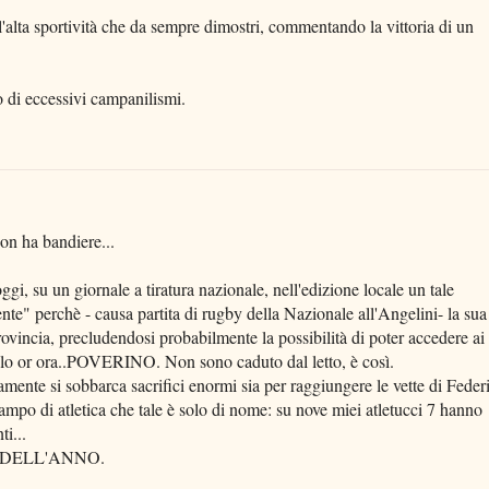
l'alta sportività che da sempre dimostri, commentando la vittoria di un
 di eccessivi campanilismi.
non ha bandiere...
gi, su un giornale a tiratura nazionale, nell'edizione locale un tale
nte" perchè - causa partita di rugby della Nazionale all'Angelini- la sua
provincia, precludendosi probabilmente la possibilità di poter accedere ai
 solo or ora..POVERINO. Non sono caduto dal letto, è così.
mente si sobbarca sacrifici enormi sia per raggiungere le vette di Feder
 campo di atletica che tale è solo di nome: su nove miei atletucci 7 hanno
i...
 DELL'ANNO.