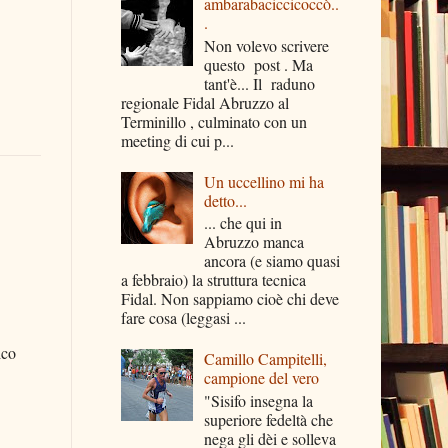
ambarabaciccicoccò..
.
Non volevo scrivere
questo post . Ma
tant'è... Il raduno
regionale Fidal Abruzzo al
Terminillo , culminato con un
meeting di cui p...
Un uccellino mi ha
detto...
... che qui in
Abruzzo manca
ancora (e siamo quasi
a febbraio) la struttura tecnica
Fidal. Non sappiamo cioè chi deve
fare cosa (leggasi ...
ico
Camillo Campitelli,
campione del vero
"Sisifo insegna la
superiore fedeltà che
nega gli dèi e solleva