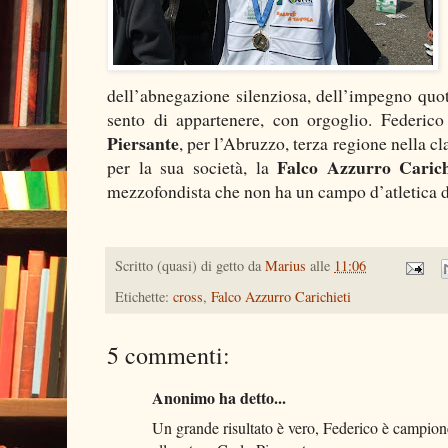
dell’abnegazione silenziosa, dell’impegno quot
sento di appartenere, con orgoglio. Federico
Piersante
, per l’Abruzzo, terza regione nella c
Falco Azzurro Carich
per la sua società, la
mezzofondista che non ha un campo d’atletica d
Scritto (quasi) di getto da
Marius
alle
11:06
Etichette:
cross
,
Falco Azzurro Carichieti
5 commenti:
Anonimo ha detto...
Un grande risultato è vero, Federico è campione d