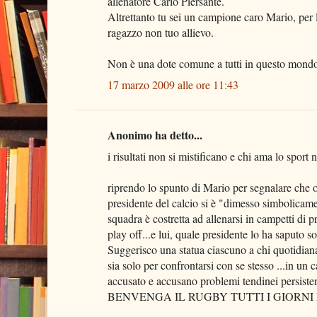
allenatore Carlo Piersante.
Altrettanto tu sei un campione caro Mario, per 
ragazzo non tuo allievo.
Non è una dote comune a tutti in questo mondo
17 marzo 2009 alle ore 11:43
Anonimo ha detto...
i risultati non si mistificano e chi ama lo sport 
riprendo lo spunto di Mario per segnalare che og
presidente del calcio si è "dimesso simbolicame
squadra è costretta ad allenarsi in campetti di 
play off...e lui, quale presidente lo ha saputo
Suggerisco una statua ciascuno a chi quotidiana
sia solo per confrontarsi con se stesso ...in un
accusato e accusano problemi tendinei persistent
BENVENGA IL RUGBY TUTTI I GIORNI