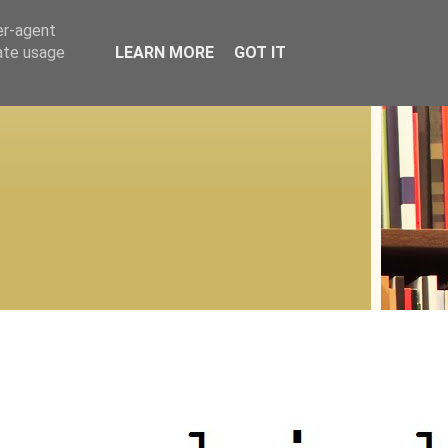
er-agent
rate usage
LEARN MORE
GOT IT