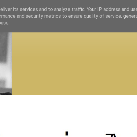
liver its services and to analyze traffic. Your IP address and us
rmance and security metrics to ensure quality of service, gene
buse.