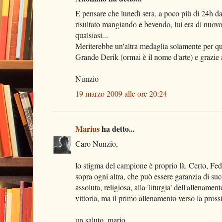
E pensare che lunedì sera, a poco più di 24h dal
risultato mangiando e bevendo, lui era di nuovo 
qualsiasi...
Meriterebbe un'altra medaglia solamente per qu
Grande Derik (ormai è il nome d'arte) e grazie 
Nunzio
19 marzo 2009 alle ore 20:24
Marius
ha detto...
Caro Nunzio,
lo stigma del campione è proprio là. Certo, Fed
sopra ogni altra, che può essere garanzia di suc
assoluta, religiosa, alla 'liturgia' dell'allename
vittoria, ma il primo allenamento verso la pro
un saluto. mario