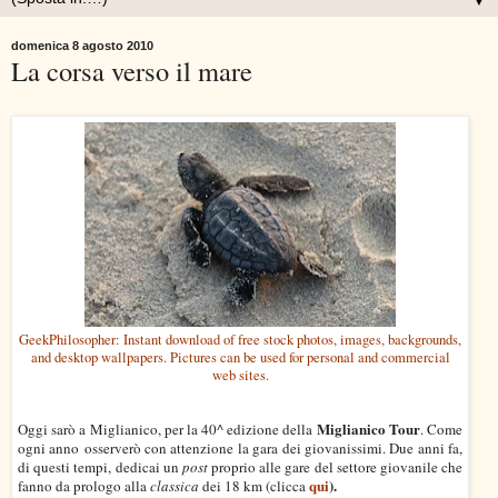
▼
domenica 8 agosto 2010
La corsa verso il mare
GeekPhilosopher: Instant download of free stock photos, images, backgrounds,
and desktop wallpapers. Pictures can be used for personal and commercial
web sites.
Miglianico Tour
Oggi sarò a Miglianico, per la 40^ edizione della
. Come
ogni anno osserverò con attenzione la gara dei giovanissimi. Due anni fa,
di questi tempi, dedicai un
post
proprio alle gare del settore giovanile che
qui
).
fanno da prologo alla
classica
dei 18 km (clicca