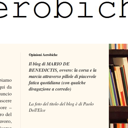
Opinioni Aerobiche
Il blog di MARIO DE
BENEDICTIS, ovvero: la corsa e la
marcia attraverso pillole di piacevole
bbiamo
fatica quotidiana (con qualche
qui da
divagazione a corredo)
nuncio
ascere
La foto del titolo del blog è di Paolo
tore –
Dell'Elce
ro del
avoro,
sorse