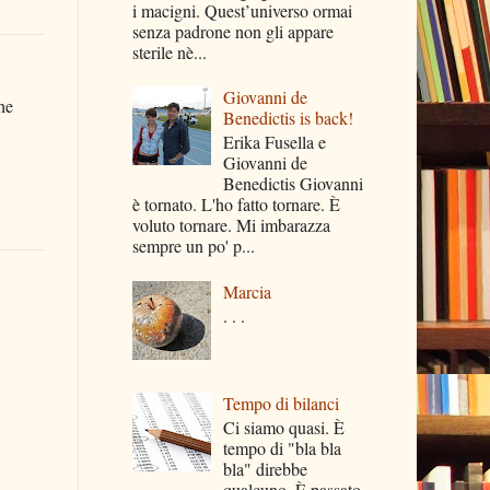
i macigni. Quest’universo ormai
senza padrone non gli appare
sterile nè...
Giovanni de
he
Benedictis is back!
Erika Fusella e
Giovanni de
Benedictis Giovanni
è tornato. L'ho fatto tornare. È
voluto tornare. Mi imbarazza
sempre un po' p...
Marcia
. . .
Tempo di bilanci
Ci siamo quasi. È
tempo di "bla bla
bla" direbbe
qualcuno. È passato