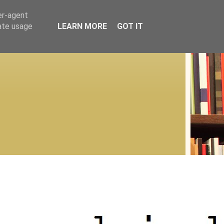
er-agent
rate usage
LEARN MORE
GOT IT