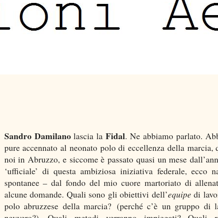
Sandro Damilano
Fidal
lascia la
. Ne abbiamo parlato. A
pure accennato al neonato polo di eccellenza della marcia, 
noi in Abruzzo, e siccome è passato quasi un mese dall’an
‘ufficiale’ di questa ambiziosa iniziativa federale, ecco n
spontanee – dal fondo del mio cuore martoriato di allena
alcune domande. Quali sono gli obiettivi dell’
equipe
di lavo
polo abruzzese della marcia? (perché c’è un gruppo di l
nevvero?). Quali metodi verranno impiegati? Quali ri