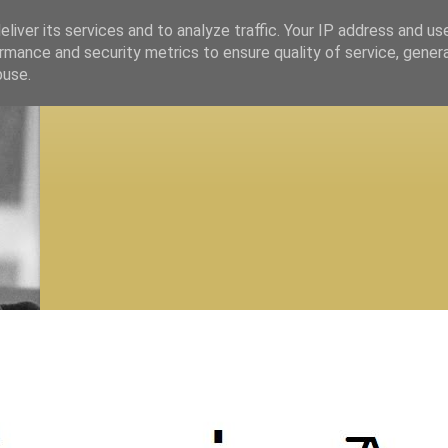
liver its services and to analyze traffic. Your IP address and us
rmance and security metrics to ensure quality of service, gene
buse.