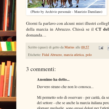
(Photo by Archivio personale - Maurizio Damilano)
Giorni fa parlavo con alcuni miei illustri colle
CT dell
della marcia in Abruzzo. Chissà se il
domanda…
Scritto (quasi) di getto da
Marius
alle
09:57
Etichette:
Fidal Abruzzo
,
marcia atletica
,
polo
3 commenti:
Anonimo ha detto...
Davvero strano che non lo conosca...
Mi permetto solo di osservare - per carità, da 
del settore - che se anche la marcia italiana per
sfornare medaglie, sono grossi dolori per l'atleti