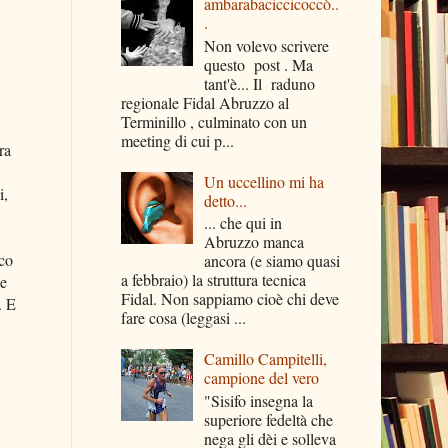
ambarabaciccicoccò..
.
Non volevo scrivere
questo post . Ma
tant'è... Il raduno
regionale Fidal Abruzzo al
Terminillo , culminato con un
meeting di cui p...
ra
Un uccellino mi ha
i,
detto...
... che qui in
Abruzzo manca
oco
ancora (e siamo quasi
a febbraio) la struttura tecnica
he
Fidal. Non sappiamo cioè chi deve
. E
fare cosa (leggasi ...
Camillo Campitelli,
campione del vero
"Sisifo insegna la
superiore fedeltà che
nega gli dèi e solleva