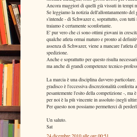
Ancora maggiori di quelli già vissuti in tempi m
Se leggiamo la notizia dell'allontanamento del
s'intende - di Schwazer e, soprattutto, con tutti i
traiamo è certamente sconfortante.
E' pur vero che ci sono ottimi giovani in cresci
qualche atleta ormai maturo e pronto al definitiv
assenza di Schwazer, viene a mancare l'atleta di 
spedizione.
Anche e soprattutto per questo risulta necessari
ma anche di grandi competenze tecnico-profess
La marcia è una disciplina davvero particolare. 
gradisco è l'eccessiva discrezionalità conferit
pesantemente l'esito della competizione -, ma è
per noi è la più vincente in assoluto (negli ultim
Per questo non possiamo permetterci di perderl
Un saluto.
Sat
24 dicembre 2010 alle ore 00:51