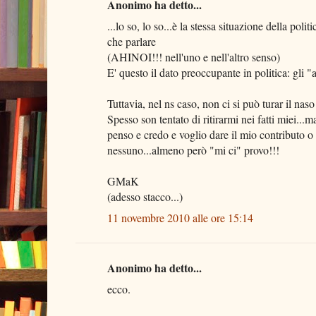
Anonimo ha detto...
...lo so, lo so...è la stessa situazione della pol
che parlare
(AHINOI!!! nell'uno e nell'altro senso)
E' questo il dato preoccupante in politica: gli 
Tuttavia, nel ns caso, non ci si può turar il nas
Spesso son tentato di ritirarmi nei fatti miei...
penso e credo e voglio dare il mio contributo o 
nessuno...almeno però "mi ci" provo!!!
GMaK
(adesso stacco...)
11 novembre 2010 alle ore 15:14
Anonimo ha detto...
ecco.