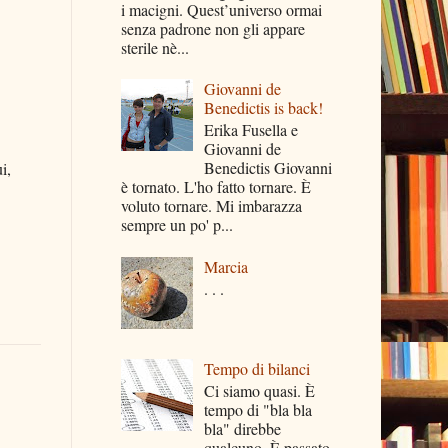
i macigni. Quest’universo ormai
senza padrone non gli appare
sterile nè...
Giovanni de
Benedictis is back!
Erika Fusella e
Giovanni de
Benedictis Giovanni
i,
è tornato. L'ho fatto tornare. È
voluto tornare. Mi imbarazza
sempre un po' p...
Marcia
. . .
Tempo di bilanci
Ci siamo quasi. È
tempo di "bla bla
bla" direbbe
qualcuno. È passato