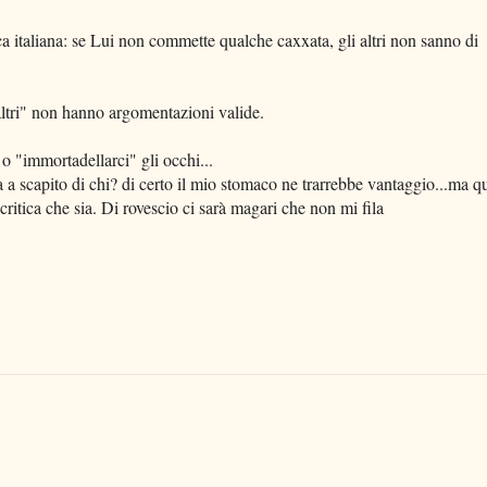
itica italiana: se Lui non commette qualche caxxata, gli altri non sanno di
"altri" non hanno argomentazioni valide.
o o "immortadellarci" gli occhi...
ma a scapito di chi? di certo il mio stomaco ne trarrebbe vantaggio...ma qu
critica che sia. Di rovescio ci sarà magari che non mi fila