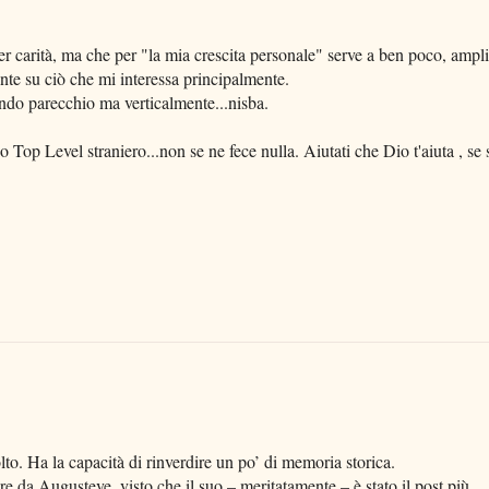
 per carità, ma che per "la mia crescita personale" serve a ben poco, ampl
nte su ciò che mi interessa principalmente.
ando parecchio ma verticalmente...nisba.
 Top Level straniero...non se ne fece nulla. Aiutati che Dio t'aiuta , se 
lto. Ha la capacità di rinverdire un po’ di memoria storica.
re da Augusteve, visto che il suo – meritatamente – è stato il post più