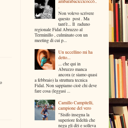
ambarabaciccicoccò..
.
Non volevo scrivere
questo post . Ma
tant'è... Il raduno
regionale Fidal Abruzzo al
Terminillo , culminato con un
meeting di cui p...
Un uccellino mi ha
detto...
... che qui in
Abruzzo manca
ancora (e siamo quasi
a febbraio) la struttura tecnica
to
Fidal. Non sappiamo cioè chi deve
fare cosa (leggasi ...
Camillo Campitelli,
campione del vero
"Sisifo insegna la
superiore fedeltà che
nega gli dèi e solleva