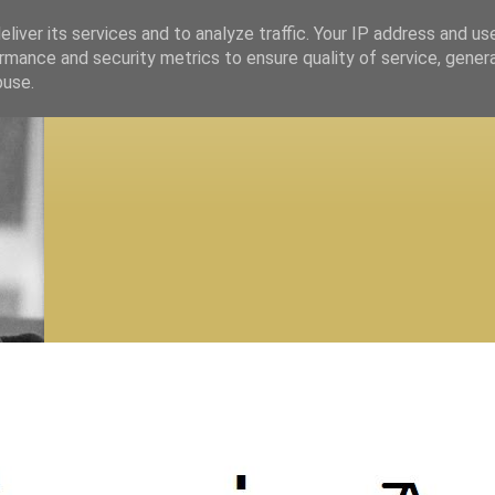
liver its services and to analyze traffic. Your IP address and us
rmance and security metrics to ensure quality of service, gene
buse.