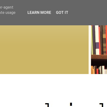
er-agent
rate usage
LEARN MORE
GOT IT