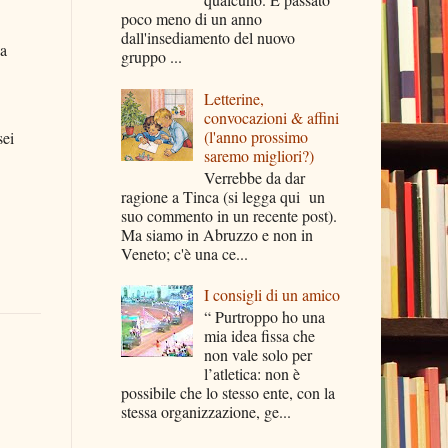
poco meno di un anno
dall'insediamento del nuovo
ia
gruppo ...
Letterine,
convocazioni & affini
(l'anno prossimo
sei
saremo migliori?)
Verrebbe da dar
ragione a Tinca (si legga qui un
suo commento in un recente post).
Ma siamo in Abruzzo e non in
Veneto; c'è una ce...
I consigli di un amico
“ Purtroppo ho una
mia idea fissa che
non vale solo per
l’atletica: non è
possibile che lo stesso ente, con la
stessa organizzazione, ge...