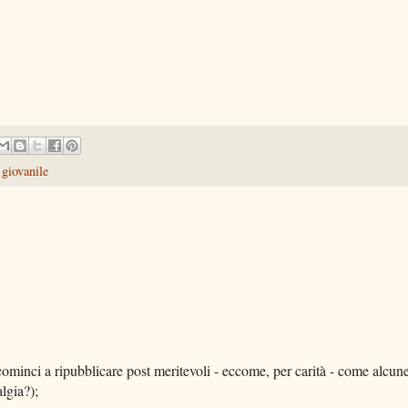
giovanile
cominci a ripubblicare post meritevoli - eccome, per carità - come alcun
algia?);