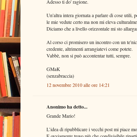
Adesso ti do' ragione.
Un'altra intera giornata a parlare di cose utili,
le mie vedute certo ma non mi eleva culturalme
Diciamo che a livello orizzontale mi sto allarg
Al corso ci promisero un incontro con un te'nico
credente, altrimenti arrangiatevi come potete.
Vabbè, non si può accontentar tutti, sempre.
GMaK
(senzabraccia)
12 novembre 2010 alle ore 14:21
Anonimo ha detto...
Grande Mario!
L’idea di ripubblicare i vecchi post mi piace mo
E ovviamente trovo più che condivisibile riparti