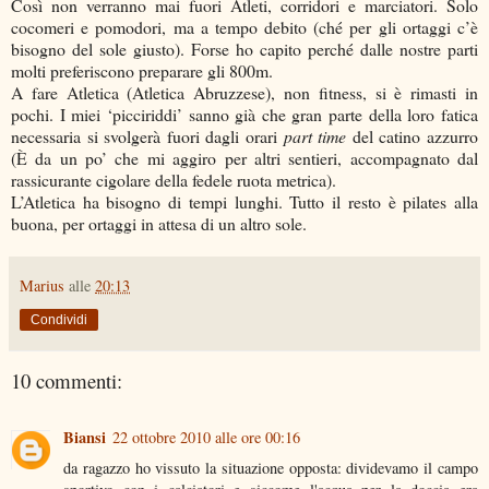
Così non verranno mai fuori Atleti, corridori e marciatori. Solo
cocomeri e pomodori, ma a tempo debito (ché per gli ortaggi c’è
bisogno del sole giusto). Forse ho capito perché dalle nostre parti
molti preferiscono preparare gli 800m.
A fare Atletica (Atletica Abruzzese), non fitness, si è rimasti in
pochi. I miei ‘picciriddi’ sanno già che gran parte della loro fatica
necessaria si svolgerà fuori dagli orari
part time
del catino azzurro
(È da un po’ che mi aggiro per altri sentieri, accompagnato dal
rassicurante cigolare della fedele ruota metrica).
L’Atletica ha bisogno di tempi lunghi. Tutto il resto è pilates alla
buona, per ortaggi in attesa di un altro sole.
Marius
alle
20:13
Condividi
10 commenti:
Biansi
22 ottobre 2010 alle ore 00:16
da ragazzo ho vissuto la situazione opposta: dividevamo il campo