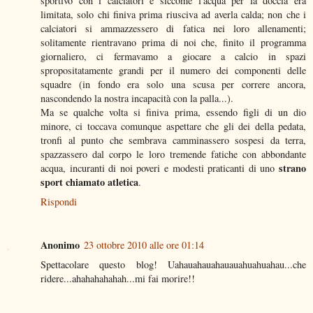
sportivo con i calciatori e siccome l'acqua per la doccia era
limitata, solo chi finiva prima riusciva ad averla calda; non che i
calciatori si ammazzessero di fatica nei loro allenamenti;
solitamente rientravano prima di noi che, finito il programma
giornaliero, ci fermavamo a giocare a calcio in spazi
spropositatamente grandi per il numero dei componenti delle
squadre (in fondo era solo una scusa per correre ancora,
nascondendo la nostra incapacità con la palla...).
Ma se qualche volta si finiva prima, essendo figli di un dio
minore, ci toccava comunque aspettare che gli dei della pedata,
tronfi al punto che sembrava camminassero sospesi da terra,
spazzassero dal corpo le loro tremende fatiche con abbondante
strano
acqua, incuranti di noi poveri e modesti praticanti di uno
sport chiamato atletica
.
Rispondi
Anonimo
23 ottobre 2010 alle ore 01:14
Spettacolare questo blog! Uahauahauahauauahuahuahau...che
ridere...ahahahahahah...mi fai morire!!