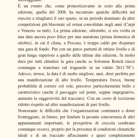
È un evento che, come pronosticavamo in esito alla prima
edizione, quella del 2008, ha incontrato qualche difficoltà nel
riuscire a ritagliarsi il suo spazio, in un periodo dominato da altre
competizioni più blasonate ed ormai consolidate negli anni (Carpi
e Venezia su tutti). La prima edizione, oltretutto, si era svolta in
una data ancora poco felice per una maratona (prima domenica di
ottobre), in cui il clima, a Pescara, è troppo caldo per disputare
una gara di fondo. Pur con un parco partenti di ottimo livello e di
gran lunga superiore a quello delle ultime due edizioni, fu molto
dura per tutti chiudere la gara (anche se Solomon Rotich riuscì
comunque a transitare sul traguardo in un valido 2h11’58”).
Adesso, invece, la data è di molto migliore, anzi, direi perfetta per
una manifestazione di alto livello. Temperatura fresca, buone
probabilità di correre col sole, percorso particolarmente bello e
caratteristico (anche il passaggio sul ponte, seppur impegnativo,
aumenta la suggestività del tracciato). Con un costo di iscrizione
ridotto rispetto ad altre manifestazioni di pari livello.
Nonostante le difficoltà che l’organizzazione continuerà a dover
fronteggiare, in futuro, per limitare la pesante concorrenza di altri
appuntamenti importanti, le prospettive di crescita sembrano
comunque esserci, proprio per la presenza di condizioni climatiche
ideali e di un tracciato affascinante e quasi completamente