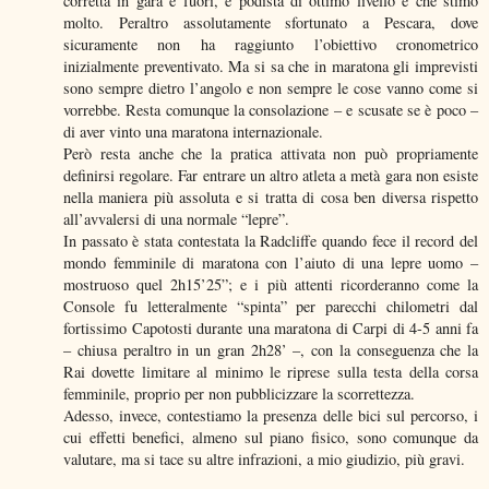
corretta in gara e fuori, e podista di ottimo livello e che stimo
molto. Peraltro assolutamente sfortunato a Pescara, dove
sicuramente non ha raggiunto l’obiettivo cronometrico
inizialmente preventivato. Ma si sa che in maratona gli imprevisti
sono sempre dietro l’angolo e non sempre le cose vanno come si
vorrebbe. Resta comunque la consolazione – e scusate se è poco –
di aver vinto una maratona internazionale.
Però resta anche che la pratica attivata non può propriamente
definirsi regolare. Far entrare un altro atleta a metà gara non esiste
nella maniera più assoluta e si tratta di cosa ben diversa rispetto
all’avvalersi di una normale “lepre”.
In passato è stata contestata la Radcliffe quando fece il record del
mondo femminile di maratona con l’aiuto di una lepre uomo –
mostruoso quel 2h15’25”; e i più attenti ricorderanno come la
Console fu letteralmente “spinta” per parecchi chilometri dal
fortissimo Capotosti durante una maratona di Carpi di 4-5 anni fa
– chiusa peraltro in un gran 2h28’ –, con la conseguenza che la
Rai dovette limitare al minimo le riprese sulla testa della corsa
femminile, proprio per non pubblicizzare la scorrettezza.
Adesso, invece, contestiamo la presenza delle bici sul percorso, i
cui effetti benefici, almeno sul piano fisico, sono comunque da
valutare, ma si tace su altre infrazioni, a mio giudizio, più gravi.