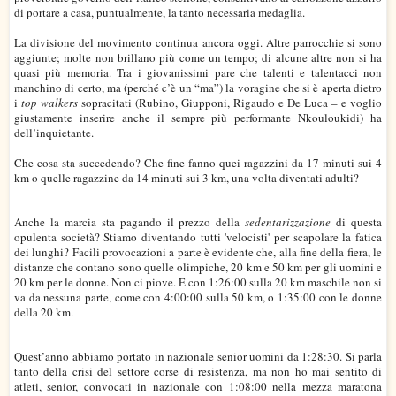
di portare a casa, puntualmente, la tanto necessaria medaglia.
La divisione del movimento continua ancora oggi. Altre parrocchie si sono
aggiunte; molte non brillano più come un tempo; di alcune altre non si ha
quasi più memoria. Tra i giovanissimi pare che talenti e talentacci non
manchino di certo, ma (perché c’è un “ma”) la voragine che si è aperta dietro
i
top walkers
sopracitati (Rubino, Giupponi, Rigaudo e De Luca – e voglio
giustamente inserire anche il sempre più performante Nkouloukidi) ha
dell’inquietante.
Che cosa sta succedendo? Che fine fanno quei ragazzini da 17 minuti sui 4
km o quelle ragazzine da 14 minuti sui 3 km, una volta diventati adulti?
Anche la marcia sta pagando il prezzo della
sedentarizzazione
di questa
opulenta società? Stiamo diventando tutti 'velocisti' per scapolare la fatica
dei lunghi? Facili provocazioni a parte è evidente che, alla fine della fiera, le
distanze che contano sono quelle olimpiche, 20 km e 50 km per gli uomini e
20 km per le donne. Non ci piove. E con 1:26:00 sulla 20 km maschile non si
va da nessuna parte, come con 4:00:00 sulla 50 km, o 1:35:00 con le donne
della 20 km.
Quest’anno abbiamo portato in nazionale senior uomini da 1:28:30. Si parla
tanto della crisi del settore corse di resistenza, ma non ho mai sentito di
atleti, senior, convocati in nazionale con 1:08:00 nella mezza maratona