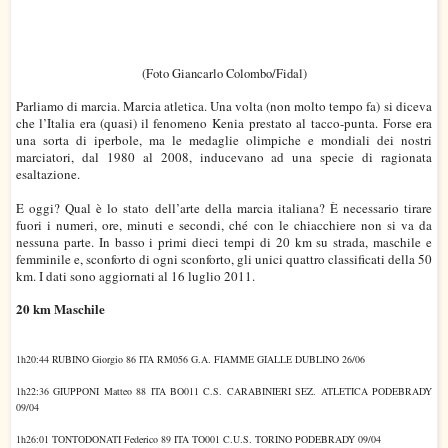
(Foto Giancarlo Colombo/Fidal)
Parliamo di marcia. Marcia atletica. Una volta (non molto tempo fa) si diceva
che l’Italia era (quasi) il fenomeno Kenia prestato al tacco-punta. Forse era
una sorta di iperbole, ma le medaglie olimpiche e mondiali dei nostri
marciatori, dal 1980 al 2008, inducevano ad una specie di ragionata
esaltazione.
E oggi? Qual è lo stato dell’arte della marcia italiana? È necessario tirare
fuori i numeri, ore, minuti e secondi, ché con le chiacchiere non si va da
nessuna parte. In basso i primi dieci tempi di 20 km su strada, maschile e
femminile e, sconforto di ogni sconforto, gli unici quattro classificati della 50
km. I dati sono aggiornati al 16 luglio 2011.
20 km Maschile
1h20:44 RUBINO Giorgio 86 ITA RM056 G.A. FIAMME GIALLE DUBLINO 26/06
1h22:36 GIUPPONI Matteo 88 ITA BO011 C.S. CARABINIERI SEZ. ATLETICA PODEBRADY
09/04
1h26:01 TONTODONATI Federico 89 ITA TO001 C.U.S. TORINO PODEBRADY 09/04