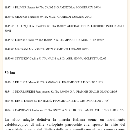
1h37:14 PRUNER Serena 86 ITA CA002 S G AMSICORA PODEBRADY 09/04
1h39:47 GRANGE Francesca 89 ITA MI221 CAMELOT LUGANO 20/03
1h45:46 DELL'AQUILA Nicoletta 88 ITA BA089 ALTERATLETICA LOCOROTONDO BIANCO
30/01
1h45:53 LOPARCO Sara 92 ITA BA015 A.S. OLIMPIA CLUB MOLFETTA 02/07
1h49:05 MAESANI Marta 90 ITA MI221 CAMELOT LUGANO 20/03
1h50:04 STETSKIV Cecilia 91 ITA NA014 A.S.D. AGG. HINNA MOLFETTA 02/07
50 km
3h50:13 DE LUCA Marco 81 ITA RM056 G.A. FIAMME GIALLE OLHAO 21/05
3h54:19 NKOULOUKIDI Jean jacques 82 ITA RM056 G.A. FIAMME GIALLE OLHAO 21/05
4h04:00 DESSI Lorenzo 89 ITA RM057 FIAMME GIALLE G. SIMONI OLHAO 21/05
4h04:12 CAPORASO Teodorico 87 ITA BN026 A.S.D. LIB. POL. AMAT. ATL. BN OLHAO 21/05
Un altro adagio definiva la marcia italiana come un movimento
caleidoscopico di mille variopinte parrocchie che, spesso in virtù del
proverbiale governo dell’italico stellone, consentivano al carrozzone azzurro