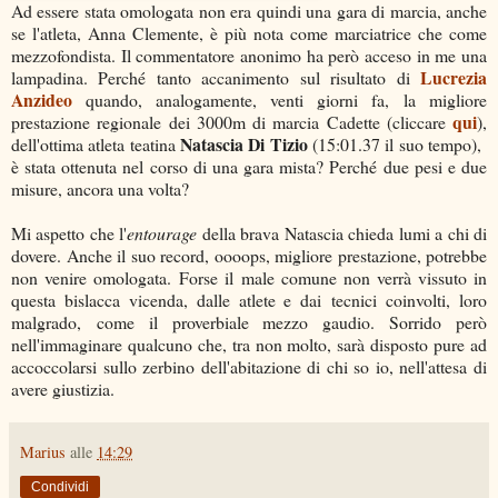
Ad essere stata omologata non era quindi una gara di marcia, anche
se l'atleta, Anna Clemente, è più nota come marciatrice che come
mezzofondista. Il commentatore anonimo ha però acceso in me una
Lucrezia
lampadina. Perché tanto accanimento sul risultato di
Anzideo
quando, analogamente, venti giorni fa, la migliore
qui
prestazione regionale dei 3000m di marcia Cadette (cliccare
),
Natascia Di Tizio
dell'ottima atleta teatina
(15:01.37 il suo tempo),
è stata ottenuta nel corso di una gara mista? Perché due pesi e due
misure, ancora una volta?
Mi aspetto che l'
entourage
della brava Natascia chieda lumi a chi di
dovere. Anche il suo record, oooops, migliore prestazione, potrebbe
non venire omologata. Forse il male comune non verrà vissuto in
questa bislacca vicenda, dalle atlete e dai tecnici coinvolti, loro
malgrado, come il proverbiale mezzo gaudio. Sorrido però
nell'immaginare qualcuno che, tra non molto, sarà disposto pure ad
accoccolarsi sullo zerbino dell'abitazione di chi so io, nell'attesa di
avere giustizia.
Marius
alle
14:29
Condividi