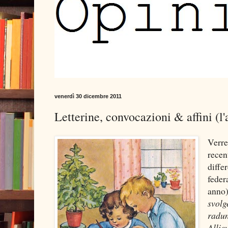
venerdì 30 dicembre 2011
Letterine, convocazioni & affini (
Verre
rece
diffe
feder
anno
svolg
radun
Allie