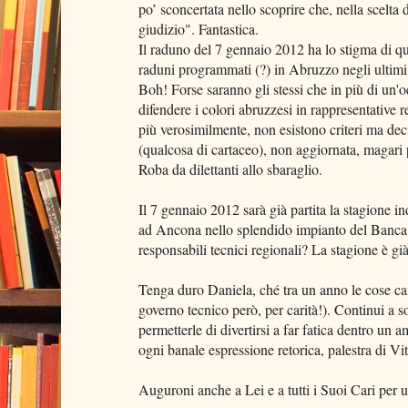
po’ sconcertata nello scoprire che, nella scelta
giudizio". Fantastica.
Il raduno del 7 gennaio 2012 ha lo stigma di que
raduni programmati (?) in Abruzzo negli ultimi d
Boh! Forse saranno gli stessi che in più di un'
difendere i colori abruzzesi in rappresentative 
più verosimilmente, non esistono criteri ma deci
(qualcosa di cartaceo), non aggiornata, magari 
Roba da dilettanti allo sbaraglio.
Il 7 gennaio 2012 sarà già partita la stagione 
ad Ancona nello splendido impianto del Banca
responsabili tecnici regionali? La stagione è già
Tenga duro Daniela, ché tra un anno le cose ca
governo tecnico però, per carità!). Continui a so
permetterle di divertirsi a far fatica dentro un 
ogni banale espressione retorica, palestra di Vit
Auguroni anche a Lei e a tutti i Suoi Cari per 