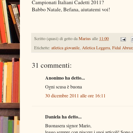
Campionati Italiani Cadetti 2011?
Babbo Natale, Befana, aiutatemi voi!
Scritto (quasi) di getto da
Marius
alle
11:00
Etichette:
atletica giovanile
,
Atletica Leggera
,
Fidal Abruz
31 commenti:
Anonimo ha detto...
Ogni scusa è buona
30 dicembre 2011 alle ore 16:11
Daniela ha detto...
Buonasera signor Mario,
leggo sempre con piacere i suoi articoli! Sono r