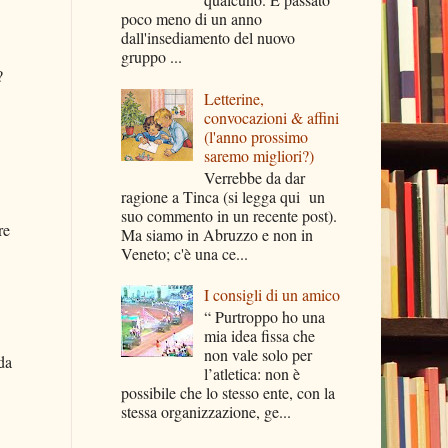
poco meno di un anno
dall'insediamento del nuovo
gruppo ...
?
Letterine,
convocazioni & affini
(l'anno prossimo
saremo migliori?)
Verrebbe da dar
ragione a Tinca (si legga qui un
suo commento in un recente post).
re
Ma siamo in Abruzzo e non in
Veneto; c'è una ce...
I consigli di un amico
“ Purtroppo ho una
mia idea fissa che
non vale solo per
da
l’atletica: non è
possibile che lo stesso ente, con la
stessa organizzazione, ge...