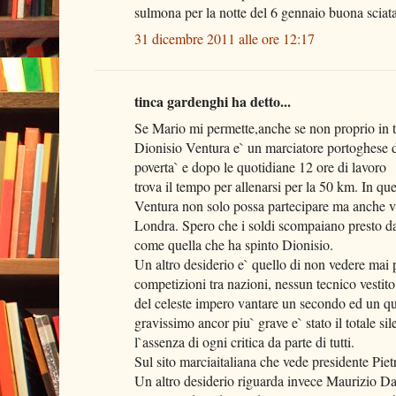
sulmona per la notte del 6 gennaio buona sciata
31 dicembre 2011 alle ore 12:17
tinca gardenghi ha detto...
Se Mario mi permette,anche se non proprio in t
Dionisio Ventura e` un marciatore portoghese d
poverta` e dopo le quotidiane 12 ore di lavoro
trova il tempo per allenarsi per la 50 km. In qu
Ventura non solo possa partecipare ma anche v
Londra. Spero che i soldi scompaiano presto dall`
come quella che ha spinto Dionisio.
Un altro desiderio e` quello di non vedere mai 
competizioni tra nazioni, nessun tecnico vestito
del celeste impero vantare un secondo ed un qu
gravissimo ancor piu` grave e` stato il totale sil
l`assenza di ogni critica da parte di tutti.
Sul sito marciaitaliana che vede presidente Pietr
Un altro desiderio riguarda invece Maurizio Da