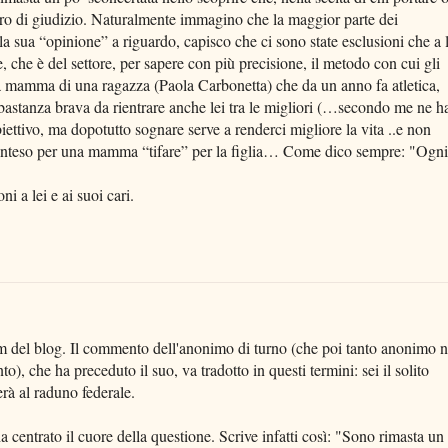
ro di giudizio. Naturalmente immagino che la maggior parte dei
 la sua “opinione” a riguardo, capisco che ci sono state esclusioni che a l
 che è del settore, per sapere con più precisione, il metodo con cui gli
 la mamma di una ragazza (Paola Carbonetta) che da un anno fa atletica,
astanza brava da rientrare anche lei tra le migliori (…secondo me ne h
biettivo, ma dopotutto sognare serve a renderci migliore la vita ..e non
tinteso per una mamma “tifare” per la figlia… Come dico sempre: "Ogni
i a lei e ai suoi cari.
um del blog. Il commento dell'anonimo di turno (che poi tanto anonimo 
to), che ha preceduto il suo, va tradotto in questi termini: sei il solito
rà al raduno federale.
a centrato il cuore della questione. Scrive infatti così: "Sono rimasta un