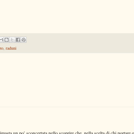
zo
,
raduni
imasta un po’ sconcertata nello scoprire che, nella scelta di chi portare 