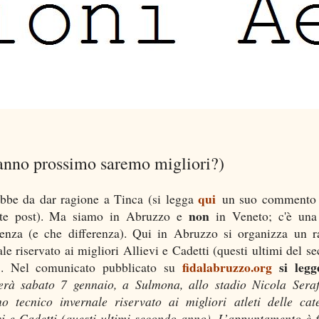
l'anno prossimo saremo migliori?)
qui
bbe da dar ragione a Tinca (si legga
un suo commento 
non
nte post). Ma siamo in Abruzzo e
in Veneto; c'è una
renza (e che differenza). Qui in Abruzzo si organizza un 
ale riservato ai migliori Allievi e Cadetti (questi ultimi del s
fidalabruzzo.org
si legg
). Nel comunicato pubblicato su
erà sabato 7 gennaio, a Sulmona, allo stadio Nicola Serafi
o tecnico invernale riservato ai migliori atleti delle cat
vi e Cadetti (questi ultimi secondo anno). L’appuntamento è f