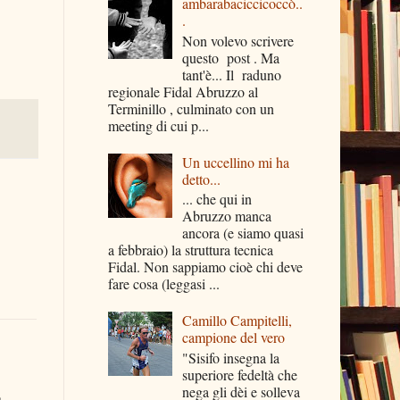
ambarabaciccicoccò..
.
Non volevo scrivere
questo post . Ma
tant'è... Il raduno
regionale Fidal Abruzzo al
Terminillo , culminato con un
meeting di cui p...
Un uccellino mi ha
detto...
... che qui in
Abruzzo manca
ancora (e siamo quasi
a febbraio) la struttura tecnica
Fidal. Non sappiamo cioè chi deve
fare cosa (leggasi ...
Camillo Campitelli,
campione del vero
"Sisifo insegna la
superiore fedeltà che
nega gli dèi e solleva
o