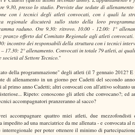
ore 9.30, presso lo stadio. Previste due sedute di allenamento
one con i tecnici degli atleti convocati, con i quali la str
ca regionale discuterà sullo stato della loro programma
amma raduno. Ore 9.30: ritrovo. 10.00 - 12.00: 1° allena
: pranzo offerto dal Comitato Regionale agli atleti convocati.
30: incontro dei responsabili della struttura con i tecnici interv
 – 17.30: 2° allenamento. Convocati in totale 79 atleti, ai quali
 società al Settore Tecnico.
"
stato della programmazione" degli atleti (il 7 gennaio 2012? E 
te di allenamento in un giorno per Cadetti del secondo ann
 al primo anno Cadetti; altri convocati con all'attivo soltanto u
isteriose... Ripeto: conoscono gli atleti che convocano?; ed a
 tecnici accompagnatori pranzeranno al sacco?
rei accompagnare quattro miei atleti, due mezzofondisti
ha impedito ad una marciatrice da me allenata - e convocata al 
interregionale per poter ottenere il minimo di partecipazione