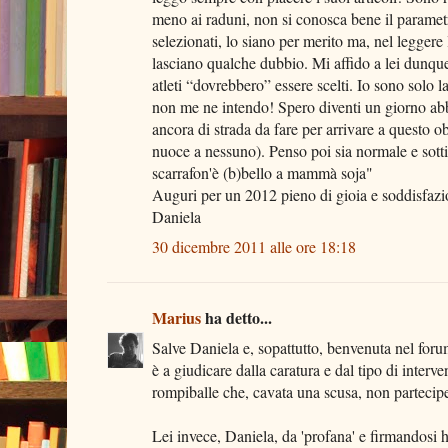
meno ai raduni, non si conosca bene il paramet
selezionati, lo siano per merito ma, nel leggere
lasciano qualche dubbio. Mi affido a lei dunque,
atleti “dovrebbero” essere scelti. Io sono solo
non me ne intendo! Spero diventi un giorno abb
ancora di strada da fare per arrivare a questo o
nuoce a nessuno). Penso poi sia normale e sot
scarrafon'è (b)bello a mammà soja"
Auguri per un 2012 pieno di gioia e soddisfazion
Daniela
30 dicembre 2011 alle ore 18:18
Marius
ha detto...
Salve Daniela e, sopattutto, benvenuta nel for
è a giudicare dalla caratura e dal tipo di interven
rompiballe che, cavata una scusa, non partecipe
Lei invece, Daniela, da 'profana' e firmandosi h