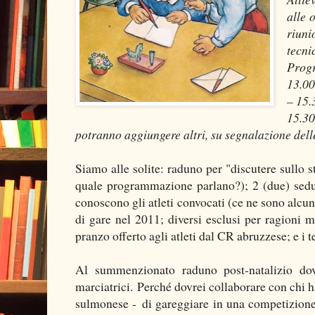
alle 
riuni
tecni
Progr
13.00
– 15.
15.30
potranno aggiungere altri, su segnalazione delle
Siamo alle solite: raduno per "discutere sullo 
quale programmazione parlano?); 2 (due) sedu
conoscono gli atleti convocati (ce ne sono alcuni
di gare nel 2011; diversi esclusi per ragioni m
pranzo offerto agli atleti dal CR abruzzese; e i
Al summenzionato raduno post-natalizio dov
marciatrici. Perché dovrei collaborare con chi 
sulmonese - di gareggiare in una competizione 