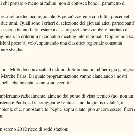
 di chi portare o meno ai raduni, non si conosca bene il parametro di
sto settore tecnico regionale. È perciò coerente con tutti i precedenti
ue anni. Quali sono i criteri di selezione dei giovani atleti partecipanti
occasione hanno fatto restare a casa ragazzi che avrebbero meritato di
regionali, in criterium nazionali o meeting interregionali. Oppure non so,
sioni prese 'al volo', spuntando una classifica regionale consunta
pure sbagliata.
indoor. Molti dei convocati al raduno di Sulmona potrebbero già gareggia
 Marche Palas. Di quale programmazione vanno cianciando i nostri
 bella che iniziata, se ne sono accorti?
mbieranno radicalmente, almeno dal punto di vista tecnico (no, non un
stenere Paola, ad incoraggiarne l'entusiasmo, la gioiosa vitalità, a
ambiente che, nonostante le 'beghe' sopra citate, può ancora essere, fuori 
a.
un sereno 2012 ricco di soddisfazioni.