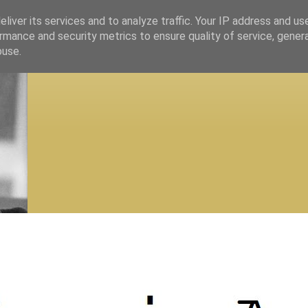
liver its services and to analyze traffic. Your IP address and us
rmance and security metrics to ensure quality of service, gene
buse.