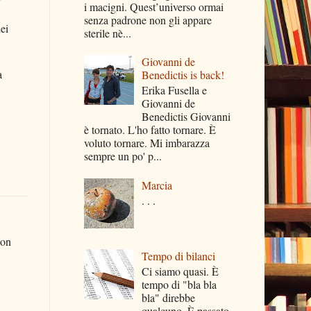
i macigni. Quest’universo ormai
senza padrone non gli appare
ei
sterile nè...
Giovanni de
a
Benedictis is back!
Erika Fusella e
Giovanni de
Benedictis Giovanni
è tornato. L'ho fatto tornare. È
voluto tornare. Mi imbarazza
sempre un po' p...
Marcia
. . .
non
Tempo di bilanci
Ci siamo quasi. È
tempo di "bla bla
bla" direbbe
qualcuno. È passato