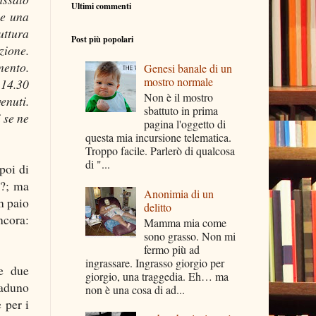
Ultimi commenti
 e una
uttura
Post più popolari
zione.
mento.
Genesi banale di un
mostro normale
 14.30
Non è il mostro
enuti.
sbattuto in prima
 se ne
pagina l'oggetto di
questa mia incursione telematica.
Troppo facile. Parlerò di qualcosa
di "...
poi di
o?; ma
Anonimia di un
n paio
delitto
ncora:
Mamma mia come
sono grasso. Non mi
fermo più ad
ingrassare. Ingrasso giorgio per
 e due
giorgio, una traggedia. Eh… ma
raduno
non è una cosa di ad...
 per i