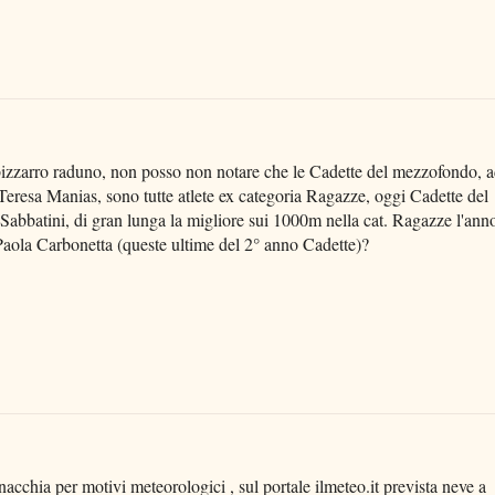
o bizzarro raduno, non posso non notare che le Cadette del mezzofondo, 
Teresa Manias, sono tutte atlete ex categoria Ragazze, oggi Cadette del
abbatini, di gran lunga la migliore sui 1000m nella cat. Ragazze l'ann
 Paola Carbonetta (queste ultime del 2° anno Cadette)?
acchia per motivi meteorologici , sul portale ilmeteo.it prevista neve a