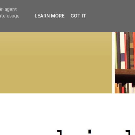
er-agent
rate usage
LEARN MORE
GOT IT