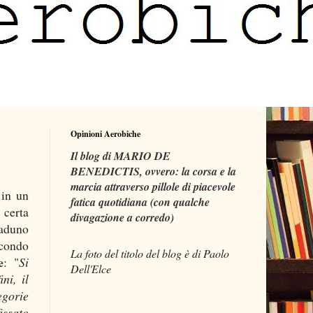
Opinioni Aerobiche
Il blog di MARIO DE
BENEDICTIS, ovvero: la corsa e la
marcia attraverso pillole di piacevole
in un
fatica quotidiana (con qualche
 certa
divagazione a corredo)
raduno
econdo
La foto del titolo del blog è di Paolo
e
: "
Si
Dell'Elce
ni, il
egorie
issato