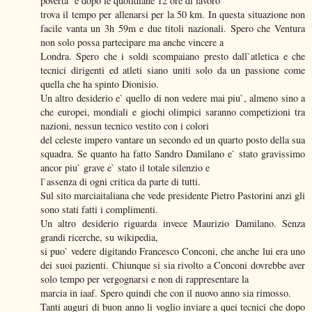
poverta` e dopo le quotidiane 12 ore di lavoro
trova il tempo per allenarsi per la 50 km. In questa situazione non
facile vanta un 3h 59m e due titoli nazionali. Spero che Ventura
non solo possa partecipare ma anche vincere a
Londra. Spero che i soldi scompaiano presto dall`atletica e che
tecnici dirigenti ed atleti siano uniti solo da un passione come
quella che ha spinto Dionisio.
Un altro desiderio e` quello di non vedere mai piu`, almeno sino a
che europei, mondiali e giochi olimpici saranno competizioni tra
nazioni, nessun tecnico vestito con i colori
del celeste impero vantare un secondo ed un quarto posto della sua
squadra. Se quanto ha fatto Sandro Damilano e` stato gravissimo
ancor piu` grave e` stato il totale silenzio e
l`assenza di ogni critica da parte di tutti.
Sul sito marciaitaliana che vede presidente Pietro Pastorini anzi gli
sono stati fatti i complimenti.
Un altro desiderio riguarda invece Maurizio Damilano. Senza
grandi ricerche, su wikipedia,
si puo` vedere digitando Francesco Conconi, che anche lui era uno
dei suoi pazienti. Chiunque si sia rivolto a Conconi dovrebbe aver
solo tempo per vergognarsi e non di rappresentare la
marcia in iaaf. Spero quindi che con il nuovo anno sia rimosso.
Tanti auguri di buon anno li voglio inviare a quei tecnici che dopo