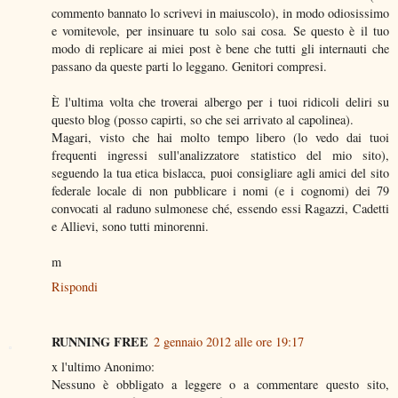
commento bannato lo scrivevi in maiuscolo), in modo odiosissimo
e vomitevole, per insinuare tu solo sai cosa. Se questo è il tuo
modo di replicare ai miei post è bene che tutti gli internauti che
passano da queste parti lo leggano. Genitori compresi.
È l'ultima volta che troverai albergo per i tuoi ridicoli deliri su
questo blog (posso capirti, so che sei arrivato al capolinea).
Magari, visto che hai molto tempo libero (lo vedo dai tuoi
frequenti ingressi sull'analizzatore statistico del mio sito),
seguendo la tua etica bislacca, puoi consigliare agli amici del sito
federale locale di non pubblicare i nomi (e i cognomi) dei 79
convocati al raduno sulmonese ché, essendo essi Ragazzi, Cadetti
e Allievi, sono tutti minorenni.
m
Rispondi
RUNNING FREE
2 gennaio 2012 alle ore 19:17
x l'ultimo Anonimo:
Nessuno è obbligato a leggere o a commentare questo sito,