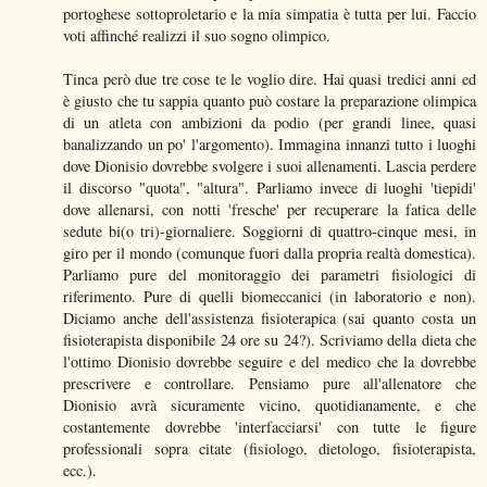
portoghese sottoproletario e la mia simpatia è tutta per lui. Faccio
voti affinché realizzi il suo sogno olimpico.
Tinca però due tre cose te le voglio dire. Hai quasi tredici anni ed
è giusto che tu sappia quanto può costare la preparazione olimpica
di un atleta con ambizioni da podio (per grandi linee, quasi
banalizzando un po' l'argomento). Immagina innanzi tutto i luoghi
dove Dionisio dovrebbe svolgere i suoi allenamenti. Lascia perdere
il discorso "quota", "altura". Parliamo invece di luoghi 'tiepidi'
dove allenarsi, con notti 'fresche' per recuperare la fatica delle
sedute bi(o tri)-giornaliere. Soggiorni di quattro-cinque mesi, in
giro per il mondo (comunque fuori dalla propria realtà domestica).
Parliamo pure del monitoraggio dei parametri fisiologici di
riferimento. Pure di quelli biomeccanici (in laboratorio e non).
Diciamo anche dell'assistenza fisioterapica (sai quanto costa un
fisioterapista disponibile 24 ore su 24?). Scriviamo della dieta che
l'ottimo Dionisio dovrebbe seguire e del medico che la dovrebbe
prescrivere e controllare. Pensiamo pure all'allenatore che
Dionisio avrà sicuramente vicino, quotidianamente, e che
costantemente dovrebbe 'interfacciarsi' con tutte le figure
professionali sopra citate (fisiologo, dietologo, fisioterapista,
ecc.).