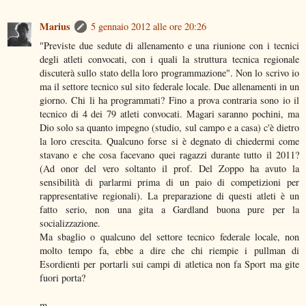
Marius
5 gennaio 2012 alle ore 20:26
"Previste due sedute di allenamento e una riunione con i tecnici
degli atleti convocati, con i quali la struttura tecnica regionale
discuterà sullo stato della loro programmazione". Non lo scrivo io
ma il settore tecnico sul sito federale locale. Due allenamenti in un
giorno. Chi li ha programmati? Fino a prova contraria sono io il
tecnico di 4 dei 79 atleti convocati. Magari saranno pochini, ma
Dio solo sa quanto impegno (studio, sul campo e a casa) c'è dietro
la loro crescita. Qualcuno forse si è degnato di chiedermi come
stavano e che cosa facevano quei ragazzi durante tutto il 2011?
(Ad onor del vero soltanto il prof. Del Zoppo ha avuto la
sensibilità di parlarmi prima di un paio di competizioni per
rappresentative regionali). La preparazione di questi atleti è un
fatto serio, non una gita a Gardland buona pure per la
socializzazione.
Ma sbaglio o qualcuno del settore tecnico federale locale, non
molto tempo fa, ebbe a dire che chi riempie i pullman di
Esordienti per portarli sui campi di atletica non fa Sport ma gite
fuori porta?
m