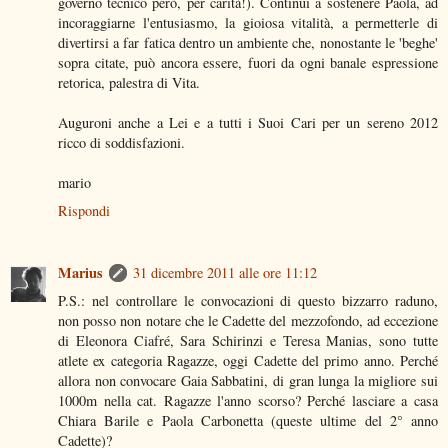
governo tecnico però, per carità!). Continui a sostenere Paola, ad
incoraggiarne l'entusiasmo, la gioiosa vitalità, a permetterle di
divertirsi a far fatica dentro un ambiente che, nonostante le 'beghe'
sopra citate, può ancora essere, fuori da ogni banale espressione
retorica, palestra di Vita.
Auguroni anche a Lei e a tutti i Suoi Cari per un sereno 2012
ricco di soddisfazioni.
mario
Rispondi
Marius
31 dicembre 2011 alle ore 11:12
P.S.: nel controllare le convocazioni di questo bizzarro raduno,
non posso non notare che le Cadette del mezzofondo, ad eccezione
di Eleonora Ciafré, Sara Schirinzi e Teresa Manias, sono tutte
atlete ex categoria Ragazze, oggi Cadette del primo anno. Perché
allora non convocare Gaia Sabbatini, di gran lunga la migliore sui
1000m nella cat. Ragazze l'anno scorso? Perché lasciare a casa
Chiara Barile e Paola Carbonetta (queste ultime del 2° anno
Cadette)?