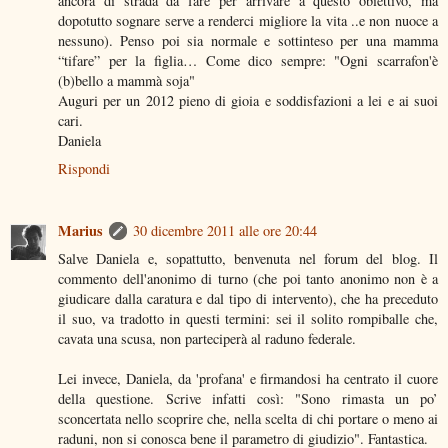
ancora di strada da fare per arrivare a questo obiettivo, ma
dopotutto sognare serve a renderci migliore la vita ..e non nuoce a
nessuno). Penso poi sia normale e sottinteso per una mamma
“tifare” per la figlia… Come dico sempre: "Ogni scarrafon'è
(b)bello a mammà soja"
Auguri per un 2012 pieno di gioia e soddisfazioni a lei e ai suoi
cari.
Daniela
Rispondi
Marius
30 dicembre 2011 alle ore 20:44
Salve Daniela e, sopattutto, benvenuta nel forum del blog. Il
commento dell'anonimo di turno (che poi tanto anonimo non è a
giudicare dalla caratura e dal tipo di intervento), che ha preceduto
il suo, va tradotto in questi termini: sei il solito rompiballe che,
cavata una scusa, non parteciperà al raduno federale.
Lei invece, Daniela, da 'profana' e firmandosi ha centrato il cuore
della questione. Scrive infatti così: "Sono rimasta un po’
sconcertata nello scoprire che, nella scelta di chi portare o meno ai
raduni, non si conosca bene il parametro di giudizio". Fantastica.