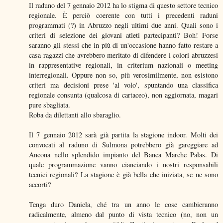
Il raduno del 7 gennaio 2012 ha lo stigma di questo settore tecnico
regionale. È perciò coerente con tutti i precedenti raduni
programmati (?) in Abruzzo negli ultimi due anni. Quali sono i
criteri di selezione dei giovani atleti partecipanti? Boh! Forse
saranno gli stessi che in più di un'occasione hanno fatto restare a
casa ragazzi che avrebbero meritato di difendere i colori abruzzesi
in rappresentative regionali, in criterium nazionali o meeting
interregionali. Oppure non so, più verosimilmente, non esistono
criteri ma decisioni prese 'al volo', spuntando una classifica
regionale consunta (qualcosa di cartaceo), non aggiornata, magari
pure sbagliata.
Roba da dilettanti allo sbaraglio.
Il 7 gennaio 2012 sarà già partita la stagione indoor. Molti dei
convocati al raduno di Sulmona potrebbero già gareggiare ad
Ancona nello splendido impianto del Banca Marche Palas. Di
quale programmazione vanno cianciando i nostri responsabili
tecnici regionali? La stagione è già bella che iniziata, se ne sono
accorti?
Tenga duro Daniela, ché tra un anno le cose cambieranno
radicalmente, almeno dal punto di vista tecnico (no, non un