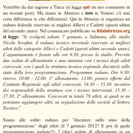
qui
Verrebbe da dar ragione a Tinca (si legga
un suo commento in
non
un recente post). Ma siamo in Abruzzo e
in Veneto; c'è una
certa differenza (e che differenza). Qui in Abruzzo si organizza un
raduno federale riservato ai migliori Allievi e Cadetti (questi ultimi
fidalabruzzo.org
del secondo anno). Nel comunicato pubblicato su
si legge
: "
Si svolgerà sabato 7 gennaio, a Sulmona, allo stadio
Nicola Serafini, il raduno tecnico invernale riservato ai migliori
atleti delle categorie Allievi e Cadetti (questi ultimi secondo anno).
L’appuntamento è fissato alle ore 9.30, presso lo stadio. Previste
due sedute di allenamento e una riunione con i tecnici degli atleti
convocati, con i quali la struttura tecnica regionale discuterà sullo
stato della loro programmazione. Programma raduno. Ore 9.30:
ritrovo. 10.00 - 12.00: 1° allenamento. 13.00: pranzo offerto dal
Comitato Regionale agli atleti convocati. 14.30 – 15.30: incontro
dei responsabili della struttura con i tecnici intervenuti. 15.30 –
17.30: 2° allenamento. Convocati in totale 79 atleti, ai quali se ne
potranno aggiungere altri, su segnalazione delle società al Settore
Tecnico.
"
Siamo alle solite: raduno per "discutere sullo stato della
programmazione" degli atleti (il 7 gennaio 2012? E poi di quale
programmazione parlano?); 2 (due) sedute di allenamento in un