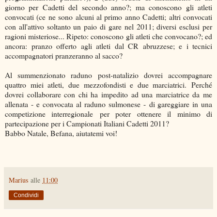
giorno per Cadetti del secondo anno?; ma conoscono gli atleti
convocati (ce ne sono alcuni al primo anno Cadetti; altri convocati
con all'attivo soltanto un paio di gare nel 2011; diversi esclusi per
ragioni misteriose... Ripeto: conoscono gli atleti che convocano?; ed
ancora: pranzo offerto agli atleti dal CR abruzzese; e i tecnici
accompagnatori pranzeranno al sacco?
Al summenzionato raduno post-natalizio dovrei accompagnare
quattro miei atleti, due mezzofondisti e due marciatrici. Perché
dovrei collaborare con chi ha impedito ad una marciatrice da me
allenata - e convocata al raduno sulmonese - di gareggiare in una
competizione interregionale per poter ottenere il minimo di
partecipazione per i Campionati Italiani Cadetti 2011?
Babbo Natale, Befana, aiutatemi voi!
Marius
alle
11:00
Condividi