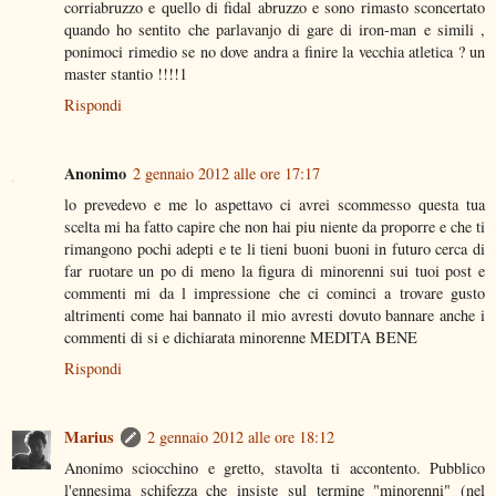
corriabruzzo e quello di fidal abruzzo e sono rimasto sconcertato
quando ho sentito che parlavanjo di gare di iron-man e simili ,
ponimoci rimedio se no dove andra a finire la vecchia atletica ? un
master stantio !!!!1
Rispondi
Anonimo
2 gennaio 2012 alle ore 17:17
lo prevedevo e me lo aspettavo ci avrei scommesso questa tua
scelta mi ha fatto capire che non hai piu niente da proporre e che ti
rimangono pochi adepti e te li tieni buoni buoni in futuro cerca di
far ruotare un po di meno la figura di minorenni sui tuoi post e
commenti mi da l impressione che ci cominci a trovare gusto
altrimenti come hai bannato il mio avresti dovuto bannare anche i
commenti di si e dichiarata minorenne MEDITA BENE
Rispondi
Marius
2 gennaio 2012 alle ore 18:12
Anonimo sciocchino e gretto, stavolta ti accontento. Pubblico
l'ennesima schifezza che insiste sul termine "minorenni" (nel