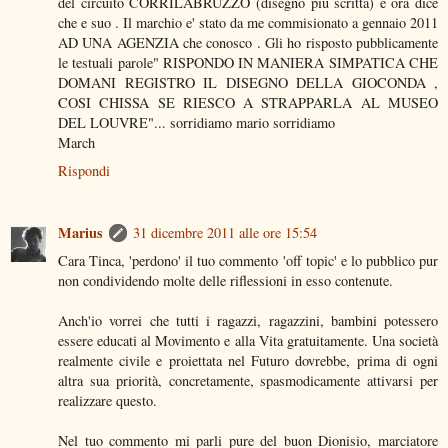
del circuito CORRILABRUZZO (disegno piu scritta) e ora dice
che e suo . Il marchio e' stato da me commisionato a gennaio 2011
AD UNA AGENZIA che conosco . Gli ho risposto pubblicamente
le testuali parole" RISPONDO IN MANIERA SIMPATICA CHE
DOMANI REGISTRO IL DISEGNO DELLA GIOCONDA ,
COSI CHISSA SE RIESCO A STRAPPARLA AL MUSEO
DEL LOUVRE"... sorridiamo mario sorridiamo
March
Rispondi
Marius
31 dicembre 2011 alle ore 15:54
Cara Tinca, 'perdono' il tuo commento 'off topic' e lo pubblico pur
non condividendo molte delle riflessioni in esso contenute.
Anch'io vorrei che tutti i ragazzi, ragazzini, bambini potessero
essere educati al Movimento e alla Vita gratuitamente. Una società
realmente civile e proiettata nel Futuro dovrebbe, prima di ogni
altra sua priorità, concretamente, spasmodicamente attivarsi per
realizzare questo.
Nel tuo commento mi parli pure del buon Dionisio, marciatore