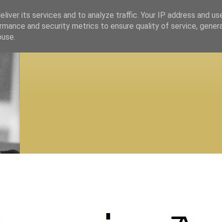
liver its services and to analyze traffic. Your IP address and us
rmance and security metrics to ensure quality of service, gene
buse.