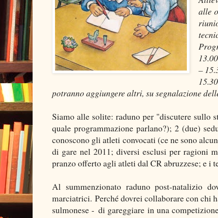
alle 
riuni
tecni
Progr
13.00
– 15.
15.30
potranno aggiungere altri, su segnalazione delle
Siamo alle solite: raduno per "discutere sullo 
quale programmazione parlano?); 2 (due) sedu
conoscono gli atleti convocati (ce ne sono alcuni
di gare nel 2011; diversi esclusi per ragioni m
pranzo offerto agli atleti dal CR abruzzese; e i
Al summenzionato raduno post-natalizio dov
marciatrici. Perché dovrei collaborare con chi 
sulmonese - di gareggiare in una competizione 