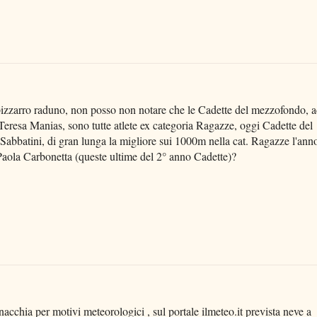
o bizzarro raduno, non posso non notare che le Cadette del mezzofondo, 
Teresa Manias, sono tutte atlete ex categoria Ragazze, oggi Cadette del
abbatini, di gran lunga la migliore sui 1000m nella cat. Ragazze l'ann
 Paola Carbonetta (queste ultime del 2° anno Cadette)?
acchia per motivi meteorologici , sul portale ilmeteo.it prevista neve a