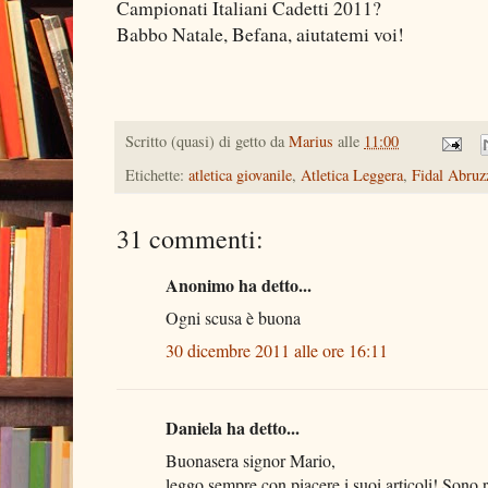
Campionati Italiani Cadetti 2011?
Babbo Natale, Befana, aiutatemi voi!
Scritto (quasi) di getto da
Marius
alle
11:00
Etichette:
atletica giovanile
,
Atletica Leggera
,
Fidal Abruz
31 commenti:
Anonimo ha detto...
Ogni scusa è buona
30 dicembre 2011 alle ore 16:11
Daniela ha detto...
Buonasera signor Mario,
leggo sempre con piacere i suoi articoli! Sono r