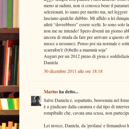
meno ai raduni, non si conosca bene il paramet
selezionati, lo siano per merito ma, nel leggere
lasciano qualche dubbio. Mi affido a lei dunque,
atleti “dovrebbero” essere scelti. Io sono solo
non me ne intendo! Spero diventi un giorno abb
ancora di strada da fare per arrivare a questo o
nuoce a nessuno). Penso poi sia normale e sot
scarrafon'è (b)bello a mammà soja"
Auguri per un 2012 pieno di gioia e soddisfazion
Daniela
30 dicembre 2011 alle ore 18:18
Marius
ha detto...
Salve Daniela e, sopattutto, benvenuta nel for
è a giudicare dalla caratura e dal tipo di interven
rompiballe che, cavata una scusa, non partecipe
Lei invece, Daniela, da 'profana' e firmandosi h