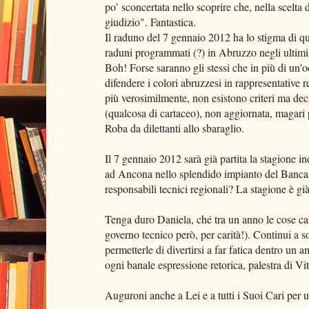
po’ sconcertata nello scoprire che, nella scelta
giudizio". Fantastica.
Il raduno del 7 gennaio 2012 ha lo stigma di que
raduni programmati (?) in Abruzzo negli ultimi d
Boh! Forse saranno gli stessi che in più di un'
difendere i colori abruzzesi in rappresentative 
più verosimilmente, non esistono criteri ma deci
(qualcosa di cartaceo), non aggiornata, magari 
Roba da dilettanti allo sbaraglio.
Il 7 gennaio 2012 sarà già partita la stagione 
ad Ancona nello splendido impianto del Banca
responsabili tecnici regionali? La stagione è già
Tenga duro Daniela, ché tra un anno le cose ca
governo tecnico però, per carità!). Continui a so
permetterle di divertirsi a far fatica dentro un 
ogni banale espressione retorica, palestra di Vit
Auguroni anche a Lei e a tutti i Suoi Cari per 