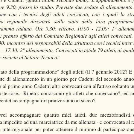
ore 9.30, presso lo stadio. Previste due sedute di allenamento
one con i tecnici degli atleti convocati, con i quali la str
ca regionale discuterà sullo stato della loro programma
amma raduno. Ore 9.30: ritrovo. 10.00 - 12.00: 1° allena
: pranzo offerto dal Comitato Regionale agli atleti convocati.
30: incontro dei responsabili della struttura con i tecnici interv
 – 17.30: 2° allenamento. Convocati in totale 79 atleti, ai quali
 società al Settore Tecnico.
"
stato della programmazione" degli atleti (il 7 gennaio 2012? E 
te di allenamento in un giorno per Cadetti del secondo ann
 al primo anno Cadetti; altri convocati con all'attivo soltanto u
isteriose... Ripeto: conoscono gli atleti che convocano?; ed a
 tecnici accompagnatori pranzeranno al sacco?
rei accompagnare quattro miei atleti, due mezzofondisti
ha impedito ad una marciatrice da me allenata - e convocata al 
interregionale per poter ottenere il minimo di partecipazione