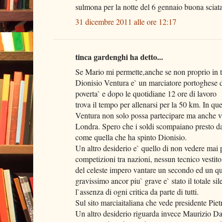
sulmona per la notte del 6 gennaio buona sciata
31 dicembre 2011 alle ore 12:17
tinca gardenghi ha detto...
Se Mario mi permette,anche se non proprio in t
Dionisio Ventura e` un marciatore portoghese d
poverta` e dopo le quotidiane 12 ore di lavoro
trova il tempo per allenarsi per la 50 km. In qu
Ventura non solo possa partecipare ma anche v
Londra. Spero che i soldi scompaiano presto dall`
come quella che ha spinto Dionisio.
Un altro desiderio e` quello di non vedere mai 
competizioni tra nazioni, nessun tecnico vestito
del celeste impero vantare un secondo ed un qu
gravissimo ancor piu` grave e` stato il totale sil
l`assenza di ogni critica da parte di tutti.
Sul sito marciaitaliana che vede presidente Pietr
Un altro desiderio riguarda invece Maurizio Da