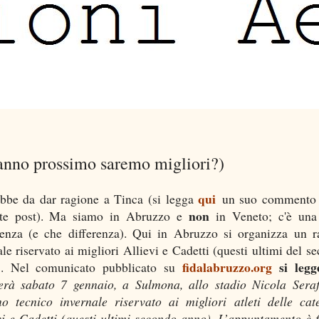
l'anno prossimo saremo migliori?)
qui
bbe da dar ragione a Tinca (si legga
un suo commento 
non
nte post). Ma siamo in Abruzzo e
in Veneto; c'è una
renza (e che differenza). Qui in Abruzzo si organizza un 
ale riservato ai migliori Allievi e Cadetti (questi ultimi del s
fidalabruzzo.org
si legg
). Nel comunicato pubblicato su
erà sabato 7 gennaio, a Sulmona, allo stadio Nicola Serafi
o tecnico invernale riservato ai migliori atleti delle cat
vi e Cadetti (questi ultimi secondo anno). L’appuntamento è f