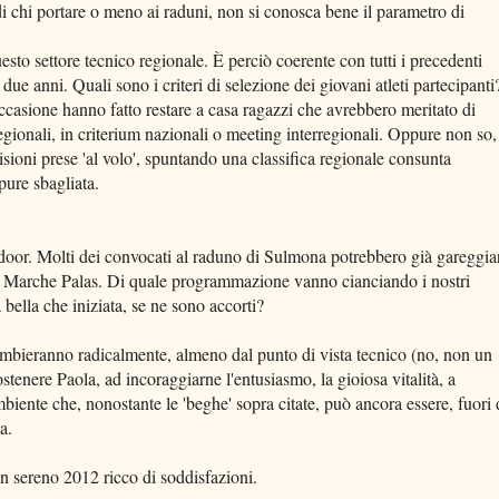
 di chi portare o meno ai raduni, non si conosca bene il parametro di
sto settore tecnico regionale. È perciò coerente con tutti i precedenti
ue anni. Quali sono i criteri di selezione dei giovani atleti partecipanti
occasione hanno fatto restare a casa ragazzi che avrebbero meritato di
regionali, in criterium nazionali o meeting interregionali. Oppure non so,
sioni prese 'al volo', spuntando una classifica regionale consunta
pure sbagliata.
indoor. Molti dei convocati al raduno di Sulmona potrebbero già gareggia
 Marche Palas. Di quale programmazione vanno cianciando i nostri
 bella che iniziata, se ne sono accorti?
mbieranno radicalmente, almeno dal punto di vista tecnico (no, non un
stenere Paola, ad incoraggiarne l'entusiasmo, la gioiosa vitalità, a
ambiente che, nonostante le 'beghe' sopra citate, può ancora essere, fuori 
a.
un sereno 2012 ricco di soddisfazioni.