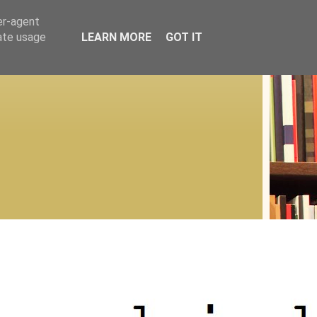
er-agent
rate usage
LEARN MORE
GOT IT