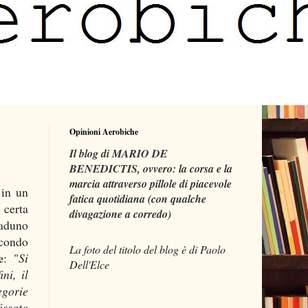
Opinioni Aerobiche
Il blog di MARIO DE
BENEDICTIS, ovvero: la corsa e la
marcia attraverso pillole di piacevole
in un
fatica quotidiana (con qualche
 certa
divagazione a corredo)
raduno
econdo
La foto del titolo del blog è di Paolo
e
: "
Si
Dell'Elce
ni, il
egorie
issato