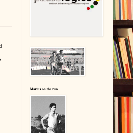
ad
o
Marius on the run