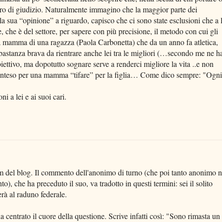
ro di giudizio. Naturalmente immagino che la maggior parte dei
 la sua “opinione” a riguardo, capisco che ci sono state esclusioni che a l
 che è del settore, per sapere con più precisione, il metodo con cui gli
 la mamma di una ragazza (Paola Carbonetta) che da un anno fa atletica,
astanza brava da rientrare anche lei tra le migliori (…secondo me ne h
biettivo, ma dopotutto sognare serve a renderci migliore la vita ..e non
tinteso per una mamma “tifare” per la figlia… Come dico sempre: "Ogni
i a lei e ai suoi cari.
um del blog. Il commento dell'anonimo di turno (che poi tanto anonimo 
to), che ha preceduto il suo, va tradotto in questi termini: sei il solito
rà al raduno federale.
a centrato il cuore della questione. Scrive infatti così: "Sono rimasta un