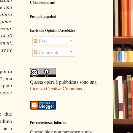
Ultimi commenti
 e una
uttura
Post più popolari
zione.
mento.
Iscriviti a Opinioni Aerobiche
 14.30
Post
enuti.
 se ne
Commenti
poi di
o?; ma
Questa opera è pubblicata sotto una
n paio
Licenza Creative Commons
.
ncora:
 e due
raduno
Per correttezza, informo
 per i
Questo blog non rappresenta una