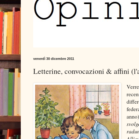
venerdì 30 dicembre 2011
Letterine, convocazioni & affini (
Verre
rece
diffe
feder
anno
svolg
radun
Allie