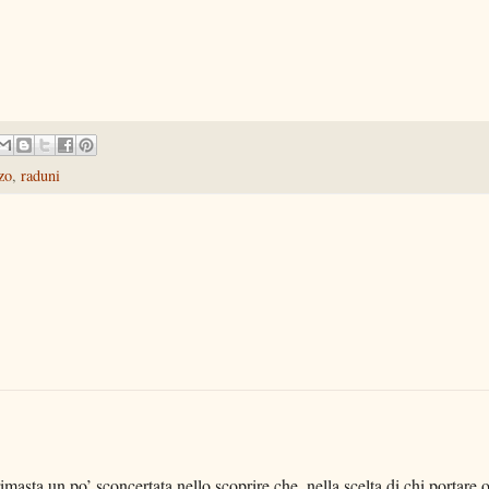
zo
,
raduni
imasta un po’ sconcertata nello scoprire che, nella scelta di chi portare 