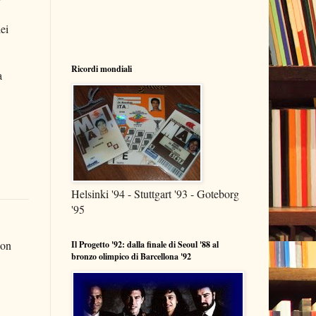
ei
Ricordi mondiali
a
Helsinki '94 - Stuttgart '93 - Goteborg
'95
non
Il Progetto '92: dalla finale di Seoul '88 al
bronzo olimpico di Barcellona '92