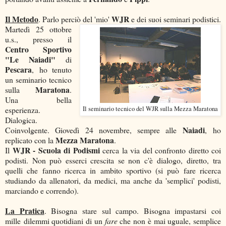
Il Metodo
WJR
. Parlo perciò del 'mio'
e dei suoi seminari podistici.
Martedì 25 ottobre
u.s., presso il
Centro Sportivo
"Le Naiadi"
di
Pescara
, ho tenuto
un seminario tecnico
Maratona
sulla
.
Una bella
esperienza.
Il seminario tecnico del WJR sulla Mezza Maratona
Dialogica.
Naiadi
Coinvolgente. Giovedì 24 novembre, sempre alle
, ho
Mezza Maratona
replicato con la
.
WJR - Scuola di Podismi
Il
cerca la via del confronto diretto coi
podisti. Non può esserci crescita se non c'è dialogo, diretto, tra
quelli che fanno ricerca in ambito sportivo (si può fare ricerca
studiando da allenatori, da medici, ma anche da 'semplici' podisti,
marciando e correndo).
La Pratica
. Bisogna stare sul campo. Bisogna impastarsi coi
mille dilemmi quotidiani di un
fare
che non è mai uguale, semplice