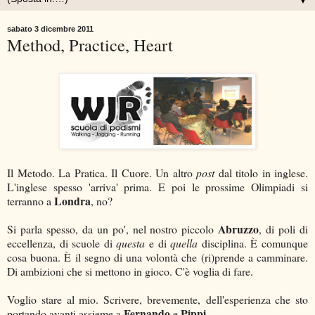
▼
sabato 3 dicembre 2011
Method, Practice, Heart
Il Metodo. La Pratica. Il Cuore. Un altro
post
dal titolo in inglese.
L'inglese spesso 'arriva' prima. E poi le prossime Olimpiadi si
Londra
terranno a
, no?
Abruzzo
Si parla spesso, da un po', nel nostro piccolo
, di poli di
eccellenza, di scuole di
questa
e di
quella
disciplina. È comunque
cosa buona. È il segno di una volontà che (ri)prende a camminare.
Di ambizioni che si mettono in gioco. C'è voglia di fare.
Voglio stare al mio. Scrivere, brevemente, dell'esperienza che sto
Fernando
Pippi
portando avanti assieme a
e
.