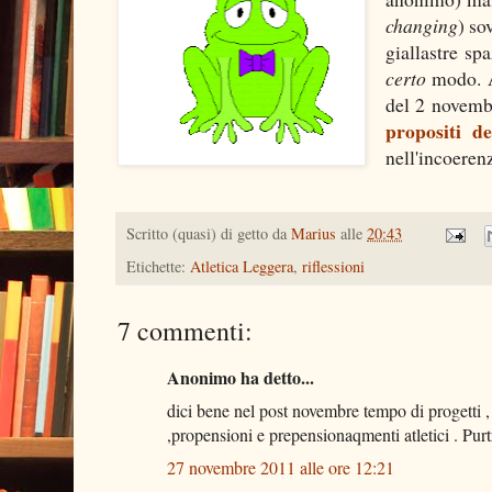
changing
) so
giallastre sp
certo
modo. A
del 2 novemb
propositi d
nell'incoerenz
Scritto (quasi) di getto da
Marius
alle
20:43
Etichette:
Atletica Leggera
,
riflessioni
7 commenti:
Anonimo ha detto...
dici bene nel post novembre tempo di progetti ,
,propensioni e prepensionaqmenti atletici . Purtr
27 novembre 2011 alle ore 12:21