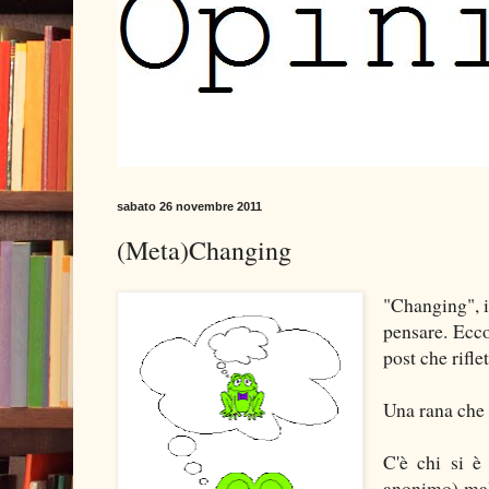
sabato 26 novembre 2011
(Meta)Changing
"Changing", i
pensare. Ecco
post che rifle
Una rana che 
C'è chi si è
anonimo) mala