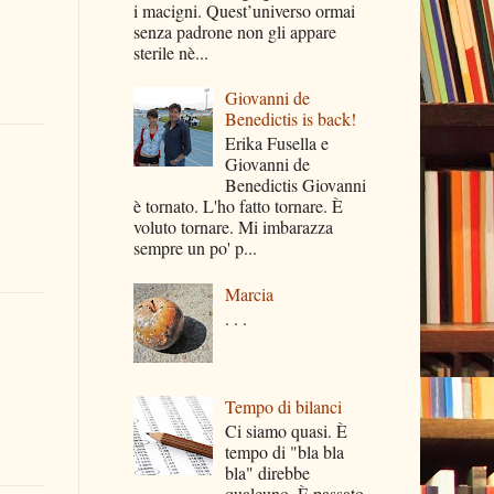
i macigni. Quest’universo ormai
senza padrone non gli appare
sterile nè...
Giovanni de
Benedictis is back!
Erika Fusella e
Giovanni de
Benedictis Giovanni
è tornato. L'ho fatto tornare. È
voluto tornare. Mi imbarazza
sempre un po' p...
Marcia
. . .
Tempo di bilanci
Ci siamo quasi. È
tempo di "bla bla
bla" direbbe
qualcuno. È passato