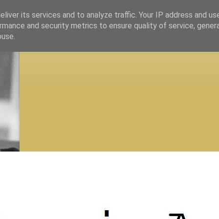
liver its services and to analyze traffic. Your IP address and us
rmance and security metrics to ensure quality of service, gene
buse.