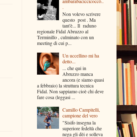
ambarabaciccicoccò..
.
Non volevo scrivere
questo post . Ma
tant'è... Il raduno
regionale Fidal Abruzzo al
Terminillo , culminato con un
meeting di cui p...
Un uccellino mi ha
detto...
... che qui in
Abruzzo manca
ancora (e siamo quasi
a febbraio) la struttura tecnica
Fidal. Non sappiamo cioè chi deve
fare cosa (leggasi ...
Camillo Campitelli,
campione del vero
"Sisifo insegna la
superiore fedeltà che
nega gli dèi e solleva