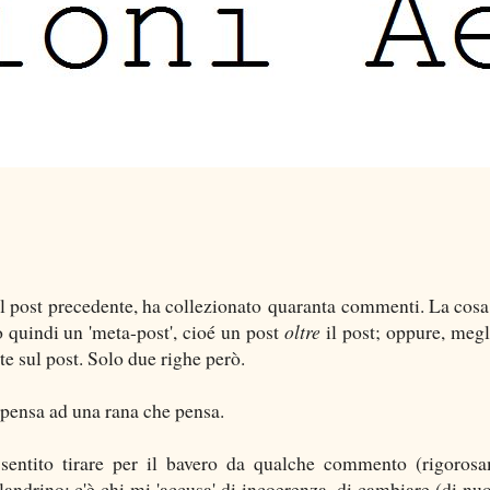
l post
precedente, ha collezionato quaranta commenti. La cosa
 quindi un 'meta-post', cioé un post
oltre
il post; oppure, megl
tte sul post. Solo due righe però.
pensa ad una rana che pensa.
 sentito tirare per il bavero da qualche commento (rigoros
ndrino; c'è chi mi 'accusa' di incoerenza, di cambiare (di nu