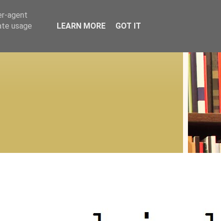
er-agent
rate usage
LEARN MORE
GOT IT