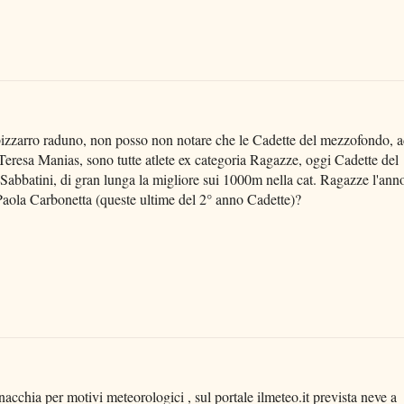
o bizzarro raduno, non posso non notare che le Cadette del mezzofondo, 
Teresa Manias, sono tutte atlete ex categoria Ragazze, oggi Cadette del
abbatini, di gran lunga la migliore sui 1000m nella cat. Ragazze l'ann
 Paola Carbonetta (queste ultime del 2° anno Cadette)?
acchia per motivi meteorologici , sul portale ilmeteo.it prevista neve a