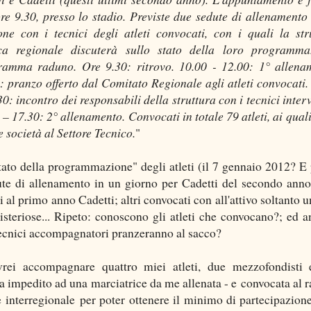
ore 9.30, presso lo stadio. Previste due sedute di allenamento
one con i tecnici degli atleti convocati, con i quali la str
ca regionale discuterà sullo stato della loro programma
amma raduno. Ore 9.30: ritrovo. 10.00 - 12.00: 1° allena
: pranzo offerto dal Comitato Regionale agli atleti convocati.
30: incontro dei responsabili della struttura con i tecnici interv
 – 17.30: 2° allenamento. Convocati in totale 79 atleti, ai quali
 società al Settore Tecnico.
"
stato della programmazione" degli atleti (il 7 gennaio 2012? E 
te di allenamento in un giorno per Cadetti del secondo ann
 al primo anno Cadetti; altri convocati con all'attivo soltanto u
isteriose... Ripeto: conoscono gli atleti che convocano?; ed a
 tecnici accompagnatori pranzeranno al sacco?
rei accompagnare quattro miei atleti, due mezzofondisti
ha impedito ad una marciatrice da me allenata - e convocata al 
interregionale per poter ottenere il minimo di partecipazione