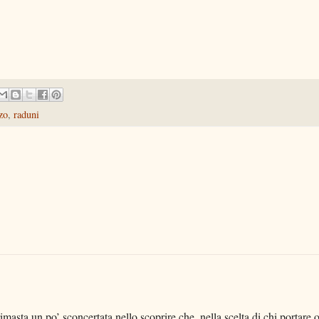
zo
,
raduni
imasta un po’ sconcertata nello scoprire che, nella scelta di chi portare 