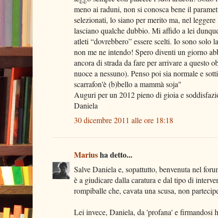
meno ai raduni, non si conosca bene il paramet
selezionati, lo siano per merito ma, nel leggere
lasciano qualche dubbio. Mi affido a lei dunque,
atleti “dovrebbero” essere scelti. Io sono solo
non me ne intendo! Spero diventi un giorno abb
ancora di strada da fare per arrivare a questo o
nuoce a nessuno). Penso poi sia normale e sot
scarrafon'è (b)bello a mammà soja"
Auguri per un 2012 pieno di gioia e soddisfazion
Daniela
30 dicembre 2011 alle ore 18:18
Marius
ha detto...
Salve Daniela e, sopattutto, benvenuta nel for
è a giudicare dalla caratura e dal tipo di interven
rompiballe che, cavata una scusa, non partecipe
Lei invece, Daniela, da 'profana' e firmandosi h