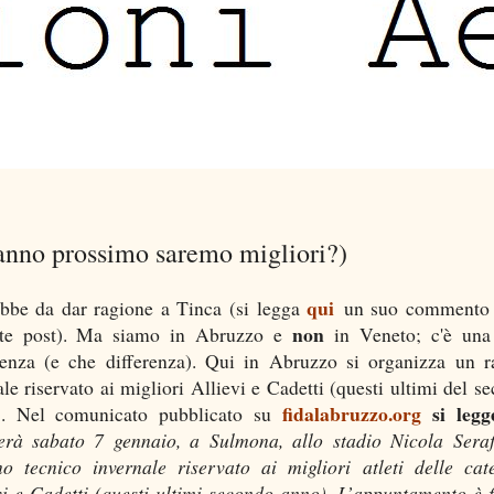
l'anno prossimo saremo migliori?)
qui
bbe da dar ragione a Tinca (si legga
un suo commento 
non
nte post). Ma siamo in Abruzzo e
in Veneto; c'è una
renza (e che differenza). Qui in Abruzzo si organizza un 
ale riservato ai migliori Allievi e Cadetti (questi ultimi del s
fidalabruzzo.org
si legg
). Nel comunicato pubblicato su
erà sabato 7 gennaio, a Sulmona, allo stadio Nicola Serafi
o tecnico invernale riservato ai migliori atleti delle cat
vi e Cadetti (questi ultimi secondo anno). L’appuntamento è f