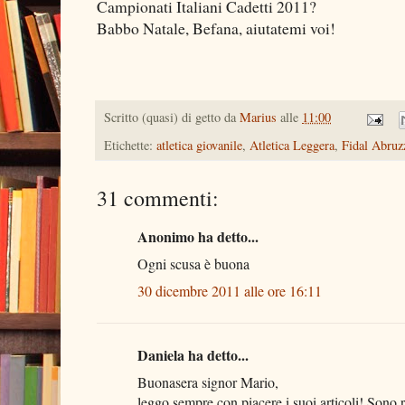
Campionati Italiani Cadetti 2011?
Babbo Natale, Befana, aiutatemi voi!
Scritto (quasi) di getto da
Marius
alle
11:00
Etichette:
atletica giovanile
,
Atletica Leggera
,
Fidal Abruz
31 commenti:
Anonimo ha detto...
Ogni scusa è buona
30 dicembre 2011 alle ore 16:11
Daniela ha detto...
Buonasera signor Mario,
leggo sempre con piacere i suoi articoli! Sono r