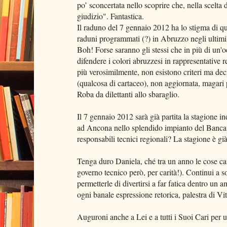
po’ sconcertata nello scoprire che, nella scelta
giudizio". Fantastica.
Il raduno del 7 gennaio 2012 ha lo stigma di que
raduni programmati (?) in Abruzzo negli ultimi d
Boh! Forse saranno gli stessi che in più di un'
difendere i colori abruzzesi in rappresentative 
più verosimilmente, non esistono criteri ma deci
(qualcosa di cartaceo), non aggiornata, magari 
Roba da dilettanti allo sbaraglio.
Il 7 gennaio 2012 sarà già partita la stagione 
ad Ancona nello splendido impianto del Banca
responsabili tecnici regionali? La stagione è già
Tenga duro Daniela, ché tra un anno le cose ca
governo tecnico però, per carità!). Continui a so
permetterle di divertirsi a far fatica dentro un 
ogni banale espressione retorica, palestra di Vit
Auguroni anche a Lei e a tutti i Suoi Cari per 