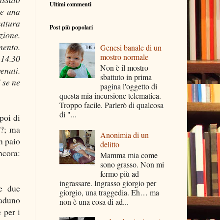
Ultimi commenti
 e una
uttura
Post più popolari
zione.
mento.
Genesi banale di un
mostro normale
 14.30
Non è il mostro
enuti.
sbattuto in prima
 se ne
pagina l'oggetto di
questa mia incursione telematica.
Troppo facile. Parlerò di qualcosa
di "...
poi di
o?; ma
Anonimia di un
n paio
delitto
ncora:
Mamma mia come
sono grasso. Non mi
fermo più ad
ingrassare. Ingrasso giorgio per
 e due
giorgio, una traggedia. Eh… ma
raduno
non è una cosa di ad...
 per i