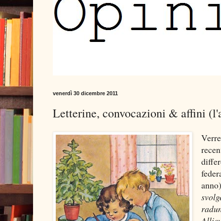
venerdì 30 dicembre 2011
Letterine, convocazioni & affini (
Verre
rece
diffe
feder
anno
svolg
radun
Allie