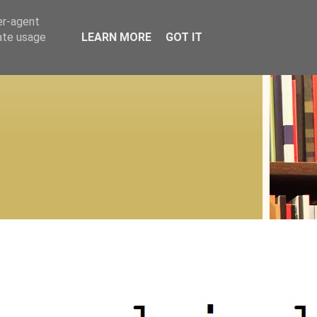
er-agent
rate usage
LEARN MORE
GOT IT