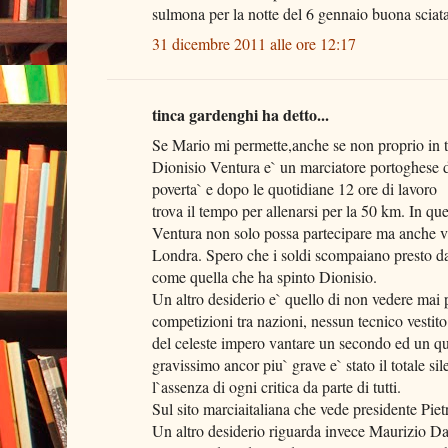
sulmona per la notte del 6 gennaio buona sciata
31 dicembre 2011 alle ore 12:17
tinca gardenghi ha detto...
Se Mario mi permette,anche se non proprio in t
Dionisio Ventura e` un marciatore portoghese d
poverta` e dopo le quotidiane 12 ore di lavoro
trova il tempo per allenarsi per la 50 km. In qu
Ventura non solo possa partecipare ma anche v
Londra. Spero che i soldi scompaiano presto dall`
come quella che ha spinto Dionisio.
Un altro desiderio e` quello di non vedere mai 
competizioni tra nazioni, nessun tecnico vestito
del celeste impero vantare un secondo ed un qu
gravissimo ancor piu` grave e` stato il totale sil
l`assenza di ogni critica da parte di tutti.
Sul sito marciaitaliana che vede presidente Pietr
Un altro desiderio riguarda invece Maurizio Da