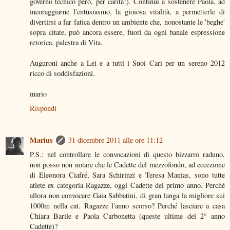
governo tecnico però, per carità!). Continui a sostenere Paola, ad
incoraggiarne l'entusiasmo, la gioiosa vitalità, a permetterle di
divertirsi a far fatica dentro un ambiente che, nonostante le 'beghe'
sopra citate, può ancora essere, fuori da ogni banale espressione
retorica, palestra di Vita.
Auguroni anche a Lei e a tutti i Suoi Cari per un sereno 2012
ricco di soddisfazioni.
mario
Rispondi
Marius
31 dicembre 2011 alle ore 11:12
P.S.: nel controllare le convocazioni di questo bizzarro raduno,
non posso non notare che le Cadette del mezzofondo, ad eccezione
di Eleonora Ciafré, Sara Schirinzi e Teresa Manias, sono tutte
atlete ex categoria Ragazze, oggi Cadette del primo anno. Perché
allora non convocare Gaia Sabbatini, di gran lunga la migliore sui
1000m nella cat. Ragazze l'anno scorso? Perché lasciare a casa
Chiara Barile e Paola Carbonetta (queste ultime del 2° anno
Cadette)?