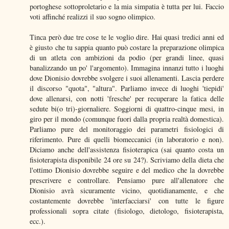
portoghese sottoproletario e la mia simpatia è tutta per lui. Faccio
voti affinché realizzi il suo sogno olimpico.
Tinca però due tre cose te le voglio dire. Hai quasi tredici anni ed
è giusto che tu sappia quanto può costare la preparazione olimpica
di un atleta con ambizioni da podio (per grandi linee, quasi
banalizzando un po' l'argomento). Immagina innanzi tutto i luoghi
dove Dionisio dovrebbe svolgere i suoi allenamenti. Lascia perdere
il discorso "quota", "altura". Parliamo invece di luoghi 'tiepidi'
dove allenarsi, con notti 'fresche' per recuperare la fatica delle
sedute bi(o tri)-giornaliere. Soggiorni di quattro-cinque mesi, in
giro per il mondo (comunque fuori dalla propria realtà domestica).
Parliamo pure del monitoraggio dei parametri fisiologici di
riferimento. Pure di quelli biomeccanici (in laboratorio e non).
Diciamo anche dell'assistenza fisioterapica (sai quanto costa un
fisioterapista disponibile 24 ore su 24?). Scriviamo della dieta che
l'ottimo Dionisio dovrebbe seguire e del medico che la dovrebbe
prescrivere e controllare. Pensiamo pure all'allenatore che
Dionisio avrà sicuramente vicino, quotidianamente, e che
costantemente dovrebbe 'interfacciarsi' con tutte le figure
professionali sopra citate (fisiologo, dietologo, fisioterapista,
ecc.).