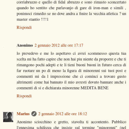
corriabruzzo e quello di fidal abruzzo e sono rimasto sconcertato
quando ho sentito che parlavanjo di gare di iron-man e simili ,
ponimoci rimedio se no dove andra a finire la vecchia atletica ? un
master stantio !!!!1
Rispondi
Anonimo
2 gennaio 2012 alle ore 17:17
lo prevedevo e me lo aspettavo ci avrei scommesso questa tua
scelta mi ha fatto capire che non hai piu niente da proporre e che ti
rimangono pochi adepti e te li tieni buoni buoni in futuro cerca di
far ruotare un po di meno la figura di minorenni sui tuoi post e
commenti mi da l impressione che ci cominci a trovare gusto
altrimenti come hai bannato il mio avresti dovuto bannare anche i
commenti di si e dichiarata minorenne MEDITA BENE
Rispondi
Marius
2 gennaio 2012 alle ore 18:12
Anonimo sciocchino e gretto, stavolta ti accontento. Pubblico
l'ennesima schifezza che insiste sul termine "minorenni" (nel