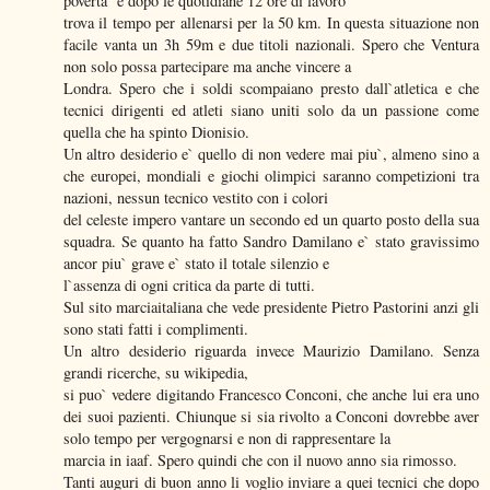
poverta` e dopo le quotidiane 12 ore di lavoro
trova il tempo per allenarsi per la 50 km. In questa situazione non
facile vanta un 3h 59m e due titoli nazionali. Spero che Ventura
non solo possa partecipare ma anche vincere a
Londra. Spero che i soldi scompaiano presto dall`atletica e che
tecnici dirigenti ed atleti siano uniti solo da un passione come
quella che ha spinto Dionisio.
Un altro desiderio e` quello di non vedere mai piu`, almeno sino a
che europei, mondiali e giochi olimpici saranno competizioni tra
nazioni, nessun tecnico vestito con i colori
del celeste impero vantare un secondo ed un quarto posto della sua
squadra. Se quanto ha fatto Sandro Damilano e` stato gravissimo
ancor piu` grave e` stato il totale silenzio e
l`assenza di ogni critica da parte di tutti.
Sul sito marciaitaliana che vede presidente Pietro Pastorini anzi gli
sono stati fatti i complimenti.
Un altro desiderio riguarda invece Maurizio Damilano. Senza
grandi ricerche, su wikipedia,
si puo` vedere digitando Francesco Conconi, che anche lui era uno
dei suoi pazienti. Chiunque si sia rivolto a Conconi dovrebbe aver
solo tempo per vergognarsi e non di rappresentare la
marcia in iaaf. Spero quindi che con il nuovo anno sia rimosso.
Tanti auguri di buon anno li voglio inviare a quei tecnici che dopo