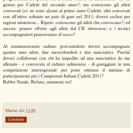
giorno per Cadetti del secondo anno?; ma conoscono gli atleti
convocati (ce ne sono alcuni al primo anno Cadetti; altri convocati
con all'attivo soltanto un paio di gare nel 2011; diversi esclusi per
ragioni misteriose... Ripeto: conoscono gli atleti che convocano?; ed
ancora: pranzo offerto agli atleti dal CR abruzzese; e i tecnici
accompagnatori pranzeranno al sacco?
Al summenzionato raduno post-natalizio dovrei accompagnare
quattro miei atleti, due mezzofondisti e due marciatrici. Perché
dovrei collaborare con chi ha impedito ad una marciatrice da me
allenata - e convocata al raduno sulmonese - di gareggiare in una
competizione interregionale per poter ottenere il minimo di
partecipazione per i Campionati Italiani Cadetti 2011?
Babbo Natale, Befana, aiutatemi voi!
Marius
alle
11:00
Condividi