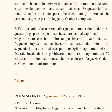
commento bannato lo scrivevi in maiuscolo), in modo odiosissimo
e vomitevole, per insinuare tu solo sai cosa. Se questo è il tuo
modo di replicare ai miei post è bene che tutti gli internauti che
passano da queste parti lo leggano. Genitori compresi.
È l'ultima volta che troverai albergo per i tuoi ridicoli deliri su
questo blog (posso capirti, so che sei arrivato al capolinea).
Magari, visto che hai molto tempo libero (lo vedo dai tuoi
frequenti ingressi sull'analizzatore statistico del mio sito),
seguendo la tua etica bislacca, puoi consigliare agli amici del sito
federale locale di non pubblicare i nomi (e i cognomi) dei 79
convocati al raduno sulmonese ché, essendo essi Ragazzi, Cadetti
e Allievi, sono tutti minorenni.
m
Rispondi
RUNNING FREE
2 gennaio 2012 alle ore 19:17
x l'ultimo Anonimo:
Nessuno è obbligato a leggere o a commentare questo sito,