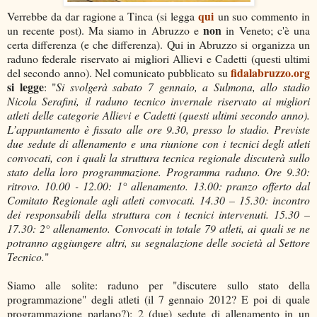
qui
Verrebbe da dar ragione a Tinca (si legga
un suo commento in
non
un recente post). Ma siamo in Abruzzo e
in Veneto; c'è una
certa differenza (e che differenza). Qui in Abruzzo si organizza un
raduno federale riservato ai migliori Allievi e Cadetti (questi ultimi
fidalabruzzo.org
del secondo anno). Nel comunicato pubblicato su
si legge
: "
Si svolgerà sabato 7 gennaio, a Sulmona, allo stadio
Nicola Serafini, il raduno tecnico invernale riservato ai migliori
atleti delle categorie Allievi e Cadetti (questi ultimi secondo anno).
L’appuntamento è fissato alle ore 9.30, presso lo stadio. Previste
due sedute di allenamento e una riunione con i tecnici degli atleti
convocati, con i quali la struttura tecnica regionale discuterà sullo
stato della loro programmazione. Programma raduno. Ore 9.30:
ritrovo. 10.00 - 12.00: 1° allenamento. 13.00: pranzo offerto dal
Comitato Regionale agli atleti convocati. 14.30 – 15.30: incontro
dei responsabili della struttura con i tecnici intervenuti. 15.30 –
17.30: 2° allenamento. Convocati in totale 79 atleti, ai quali se ne
potranno aggiungere altri, su segnalazione delle società al Settore
Tecnico.
"
Siamo alle solite: raduno per "discutere sullo stato della
programmazione" degli atleti (il 7 gennaio 2012? E poi di quale
programmazione parlano?); 2 (due) sedute di allenamento in un