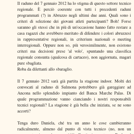
Il raduno del 7 gennaio 2012 ha lo stigma di questo settore tecnico
regionale. È perciò coerente con tutti i precedenti raduni
programmati (?) in Abruzzo negli ultimi due anni. Quali sono i
criteri di selezione dei giovani atleti partecipanti? Boh! Forse
saranno gli stessi che in più di un'occasione hanno fatto restare a
casa ragazzi che avrebbero meritato di difendere i colori abruzzesi
in rappresentative regionali, in criterium nazionali o meeting
interregionali. Oppure non so, più verosimilmente, non esistono
criteri ma decisioni prese 'al volo', spuntando una classifica
regionale consunta (qualcosa di cartaceo), non aggiornata, magari
pure sbagliata.
Roba da dilettanti allo sbaraglio.
Il 7 gennaio 2012 sarà già partita la stagione indoor. Molti dei
convocati al raduno di Sulmona potrebbero già gareggiare ad
Ancona nello splendido impianto del Banca Marche Palas. Di
quale programmazione vanno cianciando i nostri responsabili
tecnici regionali? La stagione è già bella che iniziata, se ne sono
accorti?
Tenga duro Daniela, ché tra un anno le cose cambieranno
radicalmente, almeno dal punto di vista tecnico (no, non un