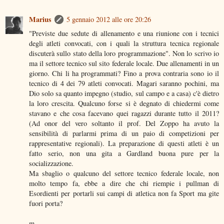
Marius
5 gennaio 2012 alle ore 20:26
"Previste due sedute di allenamento e una riunione con i tecnici
degli atleti convocati, con i quali la struttura tecnica regionale
discuterà sullo stato della loro programmazione". Non lo scrivo io
ma il settore tecnico sul sito federale locale. Due allenamenti in un
giorno. Chi li ha programmati? Fino a prova contraria sono io il
tecnico di 4 dei 79 atleti convocati. Magari saranno pochini, ma
Dio solo sa quanto impegno (studio, sul campo e a casa) c'è dietro
la loro crescita. Qualcuno forse si è degnato di chiedermi come
stavano e che cosa facevano quei ragazzi durante tutto il 2011?
(Ad onor del vero soltanto il prof. Del Zoppo ha avuto la
sensibilità di parlarmi prima di un paio di competizioni per
rappresentative regionali). La preparazione di questi atleti è un
fatto serio, non una gita a Gardland buona pure per la
socializzazione.
Ma sbaglio o qualcuno del settore tecnico federale locale, non
molto tempo fa, ebbe a dire che chi riempie i pullman di
Esordienti per portarli sui campi di atletica non fa Sport ma gite
fuori porta?
m