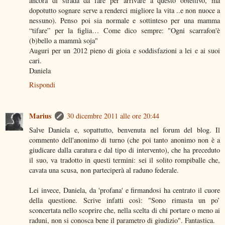
ancora di strada da fare per arrivare a questo obiettivo, ma
dopotutto sognare serve a renderci migliore la vita ..e non nuoce a
nessuno). Penso poi sia normale e sottinteso per una mamma
“tifare” per la figlia… Come dico sempre: "Ogni scarrafon'è
(b)bello a mammà soja"
Auguri per un 2012 pieno di gioia e soddisfazioni a lei e ai suoi
cari.
Daniela
Rispondi
Marius
30 dicembre 2011 alle ore 20:44
Salve Daniela e, sopattutto, benvenuta nel forum del blog. Il
commento dell'anonimo di turno (che poi tanto anonimo non è a
giudicare dalla caratura e dal tipo di intervento), che ha preceduto
il suo, va tradotto in questi termini: sei il solito rompiballe che,
cavata una scusa, non parteciperà al raduno federale.
Lei invece, Daniela, da 'profana' e firmandosi ha centrato il cuore
della questione. Scrive infatti così: "Sono rimasta un po’
sconcertata nello scoprire che, nella scelta di chi portare o meno ai
raduni, non si conosca bene il parametro di giudizio". Fantastica.