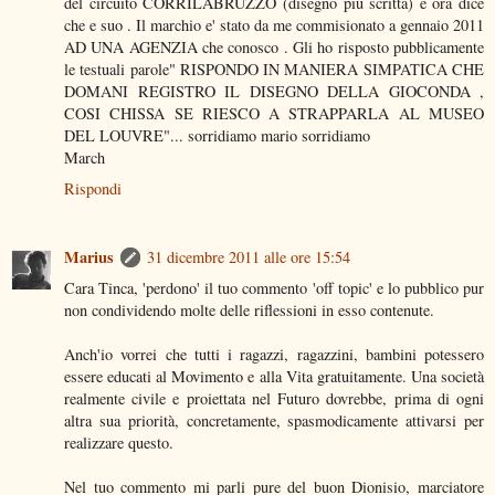
del circuito CORRILABRUZZO (disegno piu scritta) e ora dice
che e suo . Il marchio e' stato da me commisionato a gennaio 2011
AD UNA AGENZIA che conosco . Gli ho risposto pubblicamente
le testuali parole" RISPONDO IN MANIERA SIMPATICA CHE
DOMANI REGISTRO IL DISEGNO DELLA GIOCONDA ,
COSI CHISSA SE RIESCO A STRAPPARLA AL MUSEO
DEL LOUVRE"... sorridiamo mario sorridiamo
March
Rispondi
Marius
31 dicembre 2011 alle ore 15:54
Cara Tinca, 'perdono' il tuo commento 'off topic' e lo pubblico pur
non condividendo molte delle riflessioni in esso contenute.
Anch'io vorrei che tutti i ragazzi, ragazzini, bambini potessero
essere educati al Movimento e alla Vita gratuitamente. Una società
realmente civile e proiettata nel Futuro dovrebbe, prima di ogni
altra sua priorità, concretamente, spasmodicamente attivarsi per
realizzare questo.
Nel tuo commento mi parli pure del buon Dionisio, marciatore