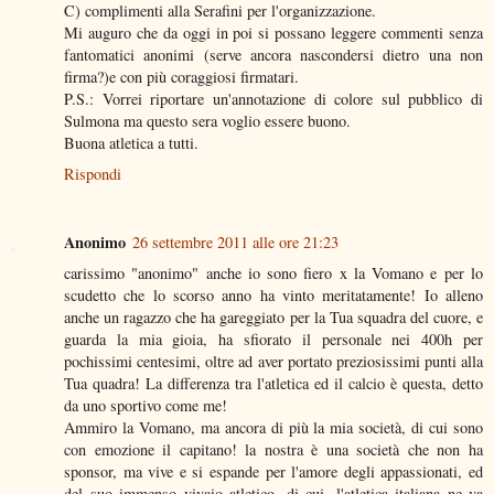
C) complimenti alla Serafini per l'organizzazione.
Mi auguro che da oggi in poi si possano leggere commenti senza
fantomatici anonimi (serve ancora nascondersi dietro una non
firma?)e con più coraggiosi firmatari.
P.S.: Vorrei riportare un'annotazione di colore sul pubblico di
Sulmona ma questo sera voglio essere buono.
Buona atletica a tutti.
Rispondi
Anonimo
26 settembre 2011 alle ore 21:23
carissimo "anonimo" anche io sono fiero x la Vomano e per lo
scudetto che lo scorso anno ha vinto meritatamente! Io alleno
anche un ragazzo che ha gareggiato per la Tua squadra del cuore, e
guarda la mia gioia, ha sfiorato il personale nei 400h per
pochissimi centesimi, oltre ad aver portato preziosissimi punti alla
Tua quadra! La differenza tra l'atletica ed il calcio è questa, detto
da uno sportivo come me!
Ammiro la Vomano, ma ancora di più la mia società, di cui sono
con emozione il capitano! la nostra è una società che non ha
sponsor, ma vive e si espande per l'amore degli appassionati, ed
del suo immenso vivaio atletico, di cui, l'atletica italiana ne va