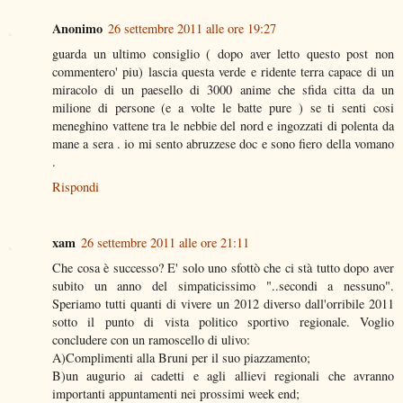
Anonimo
26 settembre 2011 alle ore 19:27
guarda un ultimo consiglio ( dopo aver letto questo post non
commentero' piu) lascia questa verde e ridente terra capace di un
miracolo di un paesello di 3000 anime che sfida citta da un
milione di persone (e a volte le batte pure ) se ti senti cosi
meneghino vattene tra le nebbie del nord e ingozzati di polenta da
mane a sera . io mi sento abruzzese doc e sono fiero della vomano
.
Rispondi
xam
26 settembre 2011 alle ore 21:11
Che cosa è successo? E' solo uno sfottò che ci stà tutto dopo aver
subito un anno del simpaticissimo "..secondi a nessuno".
Speriamo tutti quanti di vivere un 2012 diverso dall'orribile 2011
sotto il punto di vista politico sportivo regionale. Voglio
concludere con un ramoscello di ulivo:
A)Complimenti alla Bruni per il suo piazzamento;
B)un augurio ai cadetti e agli allievi regionali che avranno
importanti appuntamenti nei prossimi week end;