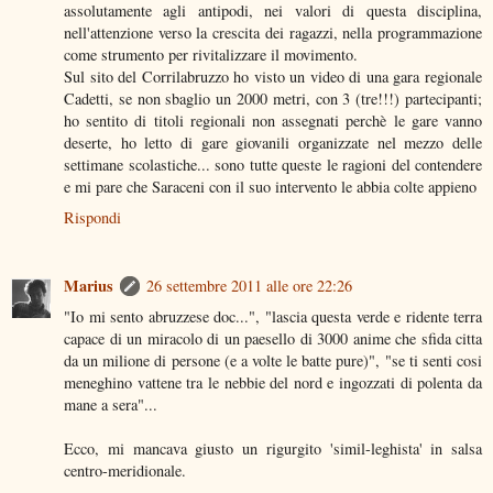
assolutamente agli antipodi, nei valori di questa disciplina,
nell'attenzione verso la crescita dei ragazzi, nella programmazione
come strumento per rivitalizzare il movimento.
Sul sito del Corrilabruzzo ho visto un video di una gara regionale
Cadetti, se non sbaglio un 2000 metri, con 3 (tre!!!) partecipanti;
ho sentito di titoli regionali non assegnati perchè le gare vanno
deserte, ho letto di gare giovanili organizzate nel mezzo delle
settimane scolastiche... sono tutte queste le ragioni del contendere
e mi pare che Saraceni con il suo intervento le abbia colte appieno
Rispondi
Marius
26 settembre 2011 alle ore 22:26
"Io mi sento abruzzese doc...", "lascia questa verde e ridente terra
capace di un miracolo di un paesello di 3000 anime che sfida citta
da un milione di persone (e a volte le batte pure)", "se ti senti cosi
meneghino vattene tra le nebbie del nord e ingozzati di polenta da
mane a sera"...
Ecco, mi mancava giusto un rigurgito 'simil-leghista' in salsa
centro-meridionale.