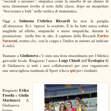
“secondi a nessuno”; simpatica come la smorfia di un alunno di
terza elementare rivolta al resto della classe, dopo un inaspettato
“bravissimo e lode” nella verifica di matematica.
Sulmona
l’Atletica Riccardi
Oggi a
ha reso la pariglia
all’abruzzese. Si è ‘ripresa’ lo scudetto. E lo ha fatto senza esibire
magliette ad effetto, simpatiche o meno simpatiche, durante la
Enrico
premiazione (nella foto in alto, il capitano della Riccardi
Saraceni
,
teatino
doc
, con la coppa e l'indice in sinistro ad indicare
il cielo).
Giulianova
Stamane a
c’è stata una festa straordinaria per l’Atletica
Luigi Chiodi
Ecologica G
giovanile locale. Ringrazio l’amico
dell’
di Giulianova (e tutti i suoi collaboratori) per aver organizzato
qui
una meravigliosa mattinata di Sport (clicca
per i risultati).
Erika
Ringrazio
Fusella
Giulia
e
Marinucci
. A
Giulianova
hanno