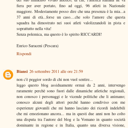
fiera per aver portato, fino ad oggi, 96 atleti in Nazionale
maggiore. Modestamente posso dire che una presenza è la mia...a
37 anni di età...forse un caso....che solo l'amore che questa
squadra ha dimostrato nei suoi atleti valolizzandoli in pista e
soprattutto nella vita!
Senza polemica, ma questo è lo spirito RICCARDI!
Enrico Saraceni (Pescara)
Rispondi
Biansi
26 settembre 2011 alle ore 21:59
non c'è peggior sordo di chi non vuol sentire...
leggo questo blog assiduamente ormai da 2 anni, intervengo
raramente perchè sono fuori dalle dinamiche atletiche regionali,
non conosco i personaggi e le vicende politiche che li animano;
conosco alcuni degli attori perchè hanno condiviso con me
esperienze giovanili che mi hanno lasciato dei ricordi indelebili
che mi emozionano ancora... ma in questi due anni non ho colto
una disputa tra l'autore del blog e la Vomano in quanto società
dominante in regione e in Italia, quanto una diversa visione,