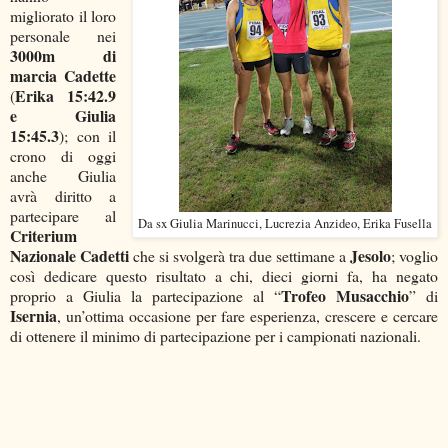
migliorato il loro
personale nei
3000m di
marcia Cadette
Erika 15:42.9
(
e Giulia
15:45.3
); con il
crono di oggi
anche Giulia
avrà diritto a
partecipare al
Da sx Giulia Marinucci, Lucrezia Anzideo, Erika Fusella
Criterium
Nazionale Cadetti
Jesolo
che si svolgerà tra due settimane a
; voglio
così dedicare questo risultato a chi, dieci giorni fa, ha negato
Trofeo Musacchio
proprio a Giulia la partecipazione al “
” di
Isernia
, un’ottima occasione per fare esperienza, crescere e cercare
di ottenere il minimo di partecipazione per i campionati nazionali.