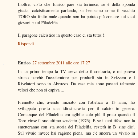
Inoltre, visto che Enrico pare sia torinese, se è della sponda
giusta, calcisticamente parlando, sa benissmo come il vecchio
TORO sia finito male quando non ha potuto più contare sui suoi
giovani e sul Filadelfia.
Il paragone calcistico in questo caso ci sta tutto!!!
Rispondi
Enrico
27 settembre 2011 alle ore 17:27
In un primo tempo la TV aveva detto il contrario, e mi pareva
strano perchè l'acceleratore per produrli sta in Svizzera e i
Rivelatori sono in Abruzzo. Da casa mia sono passati talmente
veloci che non si capiva ...
Premetto che, avendo iniziato con l'atletica a 13 anni, ho
sviluppato presto una idiosincrasia per il calcio in genere.
Comunque del Filadelfia era agibile solo più il prato quando il
Toro vinse il suo ultimo scudetto (1976). E se i suoi tifosi non la
smetteranno con 'sta storia del Filadelfia, resterà in B 'sine die'.
Sul vivaio invece hai ragione piena, ma c'è ancora un vivaio in