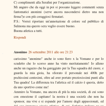
C) complimenti alla Serafini per l'organizzazione.
Mi auguro che da oggi in poi si possano leggere commenti senza
fantomatici anonimi (serve ancora nascondersi dietro una non
firma?)e con più coraggiosi firmatari.
P.S.: Vorrei riportare un'annotazione di colore sul pubblico di
Sulmona ma questo sera voglio essere buono.
Buona atletica a tutti.
Rispondi
Anonimo
26 settembre 2011 alle ore 21:23
carissimo "anonimo" anche io sono fiero x la Vomano e per lo
scudetto che lo scorso anno ha vinto meritatamente! Io alleno
anche un ragazzo che ha gareggiato per la Tua squadra del cuore, e
guarda la mia gioia, ha sfiorato il personale nei 400h per
pochissimi centesimi, oltre ad aver portato preziosissimi punti alla
Tua quadra! La differenza tra l'atletica ed il calcio è questa, detto
da uno sportivo come me!
Ammiro la Vomano, ma ancora di più la mia società, di cui sono
con emozione il capitano! la nostra è una società che non ha
sponsor, ma vive e si espande per l'amore degli appassionati, ed
del suo immenso vivaio atletico, di cui, l'atletica italiana ne va