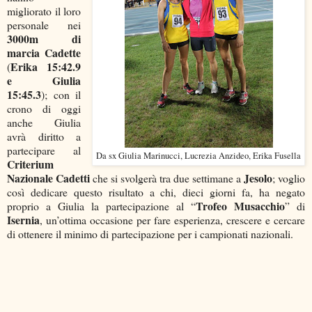
migliorato il loro
personale nei
3000m di
marcia Cadette
Erika 15:42.9
(
e Giulia
15:45.3
); con il
crono di oggi
anche Giulia
avrà diritto a
partecipare al
Da sx Giulia Marinucci, Lucrezia Anzideo, Erika Fusella
Criterium
Nazionale Cadetti
Jesolo
che si svolgerà tra due settimane a
; voglio
così dedicare questo risultato a chi, dieci giorni fa, ha negato
Trofeo Musacchio
proprio a Giulia la partecipazione al “
” di
Isernia
, un’ottima occasione per fare esperienza, crescere e cercare
di ottenere il minimo di partecipazione per i campionati nazionali.