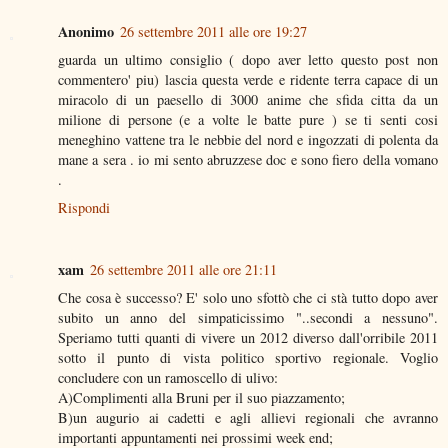
Anonimo
26 settembre 2011 alle ore 19:27
guarda un ultimo consiglio ( dopo aver letto questo post non
commentero' piu) lascia questa verde e ridente terra capace di un
miracolo di un paesello di 3000 anime che sfida citta da un
milione di persone (e a volte le batte pure ) se ti senti cosi
meneghino vattene tra le nebbie del nord e ingozzati di polenta da
mane a sera . io mi sento abruzzese doc e sono fiero della vomano
.
Rispondi
xam
26 settembre 2011 alle ore 21:11
Che cosa è successo? E' solo uno sfottò che ci stà tutto dopo aver
subito un anno del simpaticissimo "..secondi a nessuno".
Speriamo tutti quanti di vivere un 2012 diverso dall'orribile 2011
sotto il punto di vista politico sportivo regionale. Voglio
concludere con un ramoscello di ulivo:
A)Complimenti alla Bruni per il suo piazzamento;
B)un augurio ai cadetti e agli allievi regionali che avranno
importanti appuntamenti nei prossimi week end;