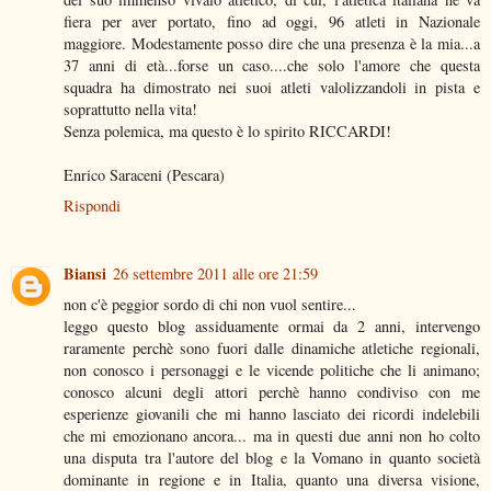
fiera per aver portato, fino ad oggi, 96 atleti in Nazionale
maggiore. Modestamente posso dire che una presenza è la mia...a
37 anni di età...forse un caso....che solo l'amore che questa
squadra ha dimostrato nei suoi atleti valolizzandoli in pista e
soprattutto nella vita!
Senza polemica, ma questo è lo spirito RICCARDI!
Enrico Saraceni (Pescara)
Rispondi
Biansi
26 settembre 2011 alle ore 21:59
non c'è peggior sordo di chi non vuol sentire...
leggo questo blog assiduamente ormai da 2 anni, intervengo
raramente perchè sono fuori dalle dinamiche atletiche regionali,
non conosco i personaggi e le vicende politiche che li animano;
conosco alcuni degli attori perchè hanno condiviso con me
esperienze giovanili che mi hanno lasciato dei ricordi indelebili
che mi emozionano ancora... ma in questi due anni non ho colto
una disputa tra l'autore del blog e la Vomano in quanto società
dominante in regione e in Italia, quanto una diversa visione,