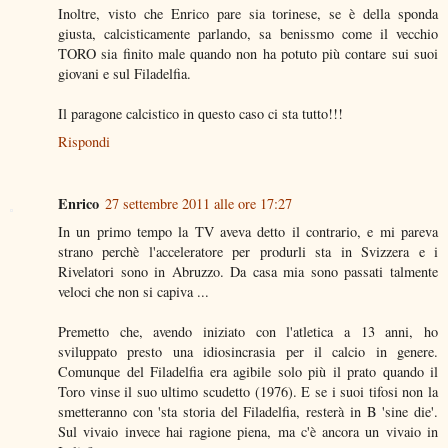
Inoltre, visto che Enrico pare sia torinese, se è della sponda
giusta, calcisticamente parlando, sa benissmo come il vecchio
TORO sia finito male quando non ha potuto più contare sui suoi
giovani e sul Filadelfia.
Il paragone calcistico in questo caso ci sta tutto!!!
Rispondi
Enrico
27 settembre 2011 alle ore 17:27
In un primo tempo la TV aveva detto il contrario, e mi pareva
strano perchè l'acceleratore per produrli sta in Svizzera e i
Rivelatori sono in Abruzzo. Da casa mia sono passati talmente
veloci che non si capiva ...
Premetto che, avendo iniziato con l'atletica a 13 anni, ho
sviluppato presto una idiosincrasia per il calcio in genere.
Comunque del Filadelfia era agibile solo più il prato quando il
Toro vinse il suo ultimo scudetto (1976). E se i suoi tifosi non la
smetteranno con 'sta storia del Filadelfia, resterà in B 'sine die'.
Sul vivaio invece hai ragione piena, ma c'è ancora un vivaio in