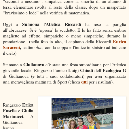
“secondi a nessuno”; simpatica come la smorfia di un alunno di
terza elementare rivolta al resto della classe, dopo un inaspettato
“bravissimo e lode” nella verifica di matematica.
Sulmona
l’Atletica Riccardi
Oggi a
ha reso la pariglia
all’abruzzese. Si è ‘ripresa’ lo scudetto. E lo ha fatto senza esibire
magliette ad effetto, simpatiche o meno simpatiche, durante la
Enrico
premiazione (nella foto in alto, il capitano della Riccardi
Saraceni
,
teatino
doc
, con la coppa e l'indice in sinistro ad indicare
il cielo).
Giulianova
Stamane a
c’è stata una festa straordinaria per l’Atletica
Luigi Chiodi
Ecologica G
giovanile locale. Ringrazio l’amico
dell’
di Giulianova (e tutti i suoi collaboratori) per aver organizzato
qui
una meravigliosa mattinata di Sport (clicca
per i risultati).
Erika
Ringrazio
Fusella
Giulia
e
Marinucci
. A
Giulianova
hanno