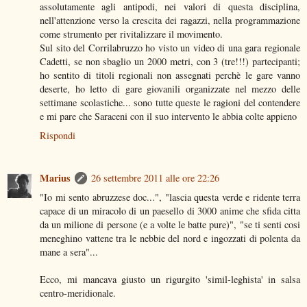
assolutamente agli antipodi, nei valori di questa disciplina,
nell'attenzione verso la crescita dei ragazzi, nella programmazione
come strumento per rivitalizzare il movimento.
Sul sito del Corrilabruzzo ho visto un video di una gara regionale
Cadetti, se non sbaglio un 2000 metri, con 3 (tre!!!) partecipanti;
ho sentito di titoli regionali non assegnati perchè le gare vanno
deserte, ho letto di gare giovanili organizzate nel mezzo delle
settimane scolastiche... sono tutte queste le ragioni del contendere
e mi pare che Saraceni con il suo intervento le abbia colte appieno
Rispondi
Marius
26 settembre 2011 alle ore 22:26
"Io mi sento abruzzese doc...", "lascia questa verde e ridente terra
capace di un miracolo di un paesello di 3000 anime che sfida citta
da un milione di persone (e a volte le batte pure)", "se ti senti cosi
meneghino vattene tra le nebbie del nord e ingozzati di polenta da
mane a sera"...
Ecco, mi mancava giusto un rigurgito 'simil-leghista' in salsa
centro-meridionale.