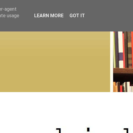
er-agent
rate usage
LEARN MORE
GOT IT