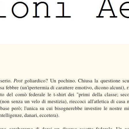
serio.
Post
goliardico? Un pochino. Chiusa la questione scu
a febbre (un'ipertermia di carattere emotivo, dicono alcuni), r
tto del comò federale le t-shirt dei "primi della classe; sec
non senza un velo di mestizia), rieccoci all'atletica di casa n
 base però; l'unica su cui bisognerebbe investire le nostre mi
ntelligenze, danari, eccetera).
no cercheremo di darci un diverso assetto federale. Un g