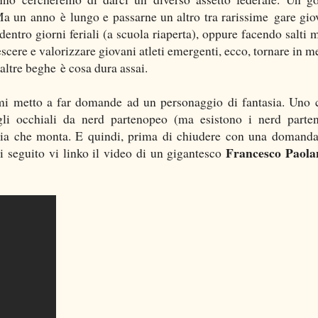
Ma un anno è lungo e passarne un altro tra rarissime gare giov
dentro giorni feriali (a scuola riaperta), oppure facendo salti m
escere e valorizzare giovani atleti emergenti, ecco, tornare in m
altre beghe è cosa dura assai.
mi metto a far domande ad un personaggio di fantasia. Uno 
gli occhiali da nerd partenopeo (ma esistono i nerd parte
bbia che monta. E quindi, prima di chiudere con una domanda
Francesco Paola
di seguito vi linko il video di un gigantesco