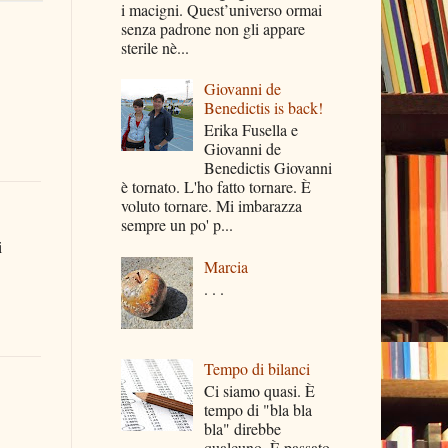
i macigni. Quest’universo ormai
senza padrone non gli appare
sterile nè...
Giovanni de
Benedictis is back!
Erika Fusella e
Giovanni de
Benedictis Giovanni
è tornato. L'ho fatto tornare. È
voluto tornare. Mi imbarazza
sempre un po' p...
i
Marcia
. . .
Tempo di bilanci
Ci siamo quasi. È
tempo di "bla bla
bla" direbbe
qualcuno. È passato