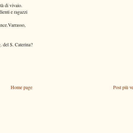
tà di vivaio.
ienti e ragazzi
vince.Varrasso,
g. del S. Caterina?
Home page
Post più v