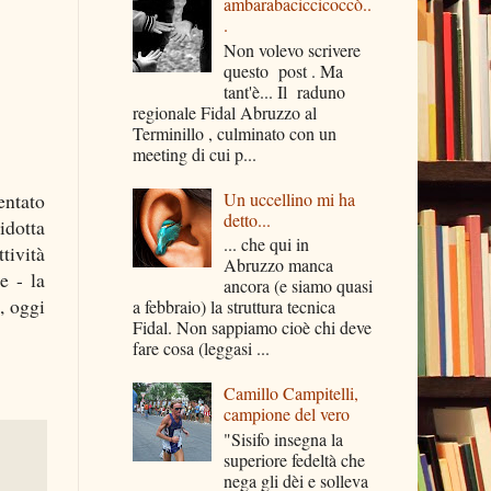
ambarabaciccicoccò..
.
Non volevo scrivere
questo post . Ma
tant'è... Il raduno
regionale Fidal Abruzzo al
Terminillo , culminato con un
meeting di cui p...
entato
Un uccellino mi ha
detto...
idotta
... che qui in
tività
Abruzzo manca
e - la
ancora (e siamo quasi
-, oggi
a febbraio) la struttura tecnica
Fidal. Non sappiamo cioè chi deve
fare cosa (leggasi ...
Camillo Campitelli,
campione del vero
"Sisifo insegna la
superiore fedeltà che
nega gli dèi e solleva