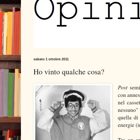
sabato 1 ottobre 2011
Ho vinto qualche cosa?
Post
semi
con anness
nel casse
nessuno" (
quella di
energie (i
Tra un an