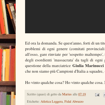
Ed ora la domanda. Se quest'anno, forti di un ti
problemi di ogni genere (comitati provinciali 
all'osso, gare rinviate per 'sospetto maltempo',
degli esordienti 'massacrata' da tagli di ogni
Giulia Marinucci
questione della marciatrice
che non siamo più Campioni d'Italia a squadre, 
Ho vinto qualche cosa? Ho vinto qualche cosa. 
Scritto (quasi) di getto da
Marius
alle
07:19
Etichette:
Atletica Leggera
,
Fidal Abruzzo