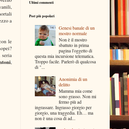
Ultimi commenti
anili,
ortali
Post più popolari
ezzo a
Genesi banale di un
mostro normale
Non è il mostro
con le
sbattuto in prima
nopei?
pagina l'oggetto di
 seria
questa mia incursione telematica.
ntoni
,
Troppo facile. Parlerò di qualcosa
di "...
Anonimia di un
delitto
Mamma mia come
sono grasso. Non mi
fermo più ad
ingrassare. Ingrasso giorgio per
giorgio, una traggedia. Eh… ma
non è una cosa di ad...