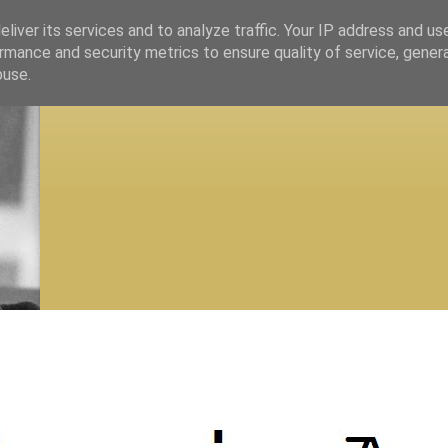
liver its services and to analyze traffic. Your IP address and us
rmance and security metrics to ensure quality of service, gene
buse.