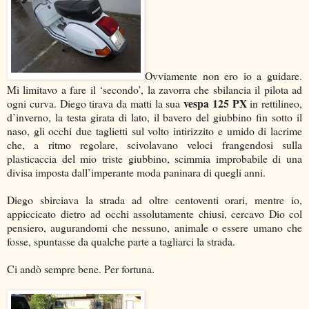
Ovviamente non ero io a guidare.
Mi limitavo a fare il ‘secondo’, la zavorra che sbilancia il pilota ad
vespa 125 PX
ogni curva. Diego tirava da matti la sua
in rettilineo,
d’inverno, la testa girata di lato, il bavero del giubbino fin sotto il
naso, gli occhi due taglietti sul volto intirizzito e umido di lacrime
che, a ritmo regolare, scivolavano veloci frangendosi sulla
plasticaccia del mio triste giubbino, scimmia improbabile di una
divisa imposta dall’imperante moda paninara di quegli anni.
Diego sbirciava la strada ad oltre centoventi orari, mentre io,
appiccicato dietro ad occhi assolutamente chiusi, cercavo Dio col
pensiero, augurandomi che nessuno, animale o essere umano che
fosse, spuntasse da qualche parte a tagliarci la strada.
Ci andò sempre bene. Per fortuna.