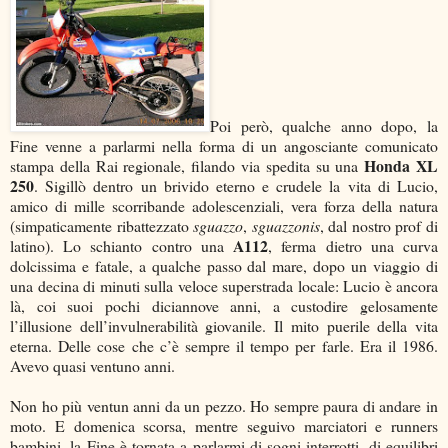
Poi però, qualche anno dopo, la
Fine venne a parlarmi nella forma di un angosciante comunicato
Honda XL
stampa della Rai regionale, filando via spedita su una
250
. Sigillò dentro un brivido eterno e crudele la vita di Lucio,
amico di mille scorribande adolescenziali, vera forza della natura
(simpaticamente ribattezzato
sguazzo
,
sguazzonis
, dal nostro prof di
A112
latino). Lo schianto contro una
, ferma dietro una curva
dolcissima e fatale, a qualche passo dal mare, dopo un viaggio di
una decina di minuti sulla veloce superstrada locale: Lucio è ancora
là, coi suoi pochi diciannove anni, a custodire gelosamente
l’illusione dell’invulnerabilità giovanile. Il mito puerile della vita
eterna. Delle cose che c’è sempre il tempo per farle. Era il 1986.
Avevo quasi ventuno anni.
Non ho più ventun anni da un pezzo. Ho sempre paura di andare in
moto. E domenica scorsa, mentre seguivo marciatori e runners
bambini, la Fine è tornata a parlarmi di sogni interrotti, di equilibri