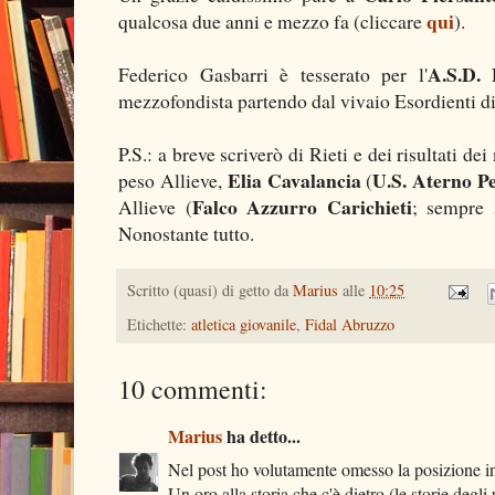
qui
qualcosa due anni e mezzo fa (cliccare
).
A.S.D.
Federico Gasbarri è tesserato per l'
mezzofondista partendo dal vivaio Esordienti di 
P.S.: a breve scriverò di Rieti e dei risultati dei
Elia Cavalancia
U.S. Aterno P
peso Allieve,
(
Falco Azzurro Carichieti
Allieve (
; sempre 
Nonostante tutto.
Scritto (quasi) di getto da
Marius
alle
10:25
Etichette:
atletica giovanile
,
Fidal Abruzzo
10 commenti:
Marius
ha detto...
Nel post ho volutamente omesso la posizione in
Un oro alla storia che c'è dietro (le storie degl