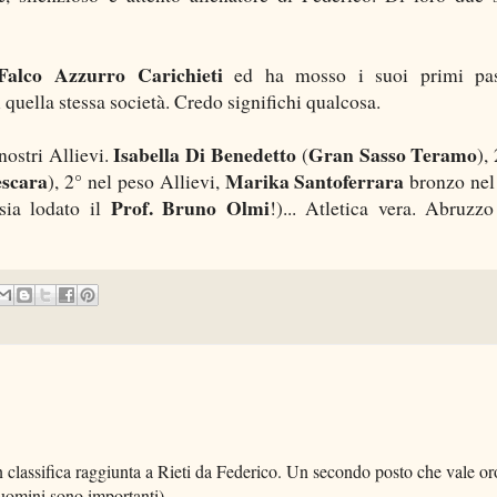
 Falco Azzurro Carichieti
ed ha mosso i suoi primi pas
quella stessa società. Credo significhi qualcosa.
Isabella Di Benedetto
Gran Sasso Teramo
 nostri Allievi.
(
),
escara
Marika Santoferrara
), 2° nel peso Allievi,
bronzo nel
Prof. Bruno Olmi
sia lodato il
!)... Atletica vera. Abruzzo
 classifica raggiunta a Rieti da Federico. Un secondo posto che vale or
i uomini sono importanti).