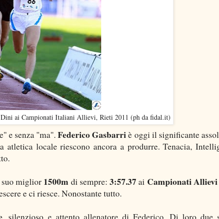
ini ai Campionati Italiani Allievi, Rieti 2011 (ph da fidal.it)
Federico Gasbarri
se" e senza "ma".
è oggi il significante asso
a atletica locale riescono ancora a produrre. Tenacia, Intelli
to.
1500m
3:57.37
Campionati Allievi
l suo miglior
di sempre:
ai
escere e ci riesce. Nonostante tutto.
e
, silenzioso e attento allenatore di Federico. Di loro due s