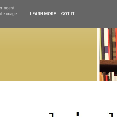
er-agent
rate usage
LEARN MORE
GOT IT