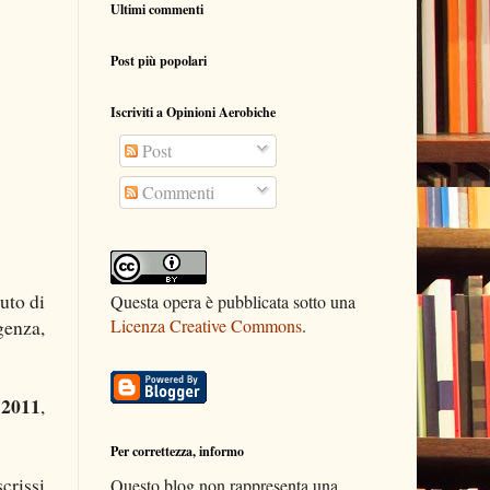
Ultimi commenti
Post più popolari
Iscriviti a Opinioni Aerobiche
Post
Commenti
luto di
Questa opera è pubblicata sotto una
Licenza Creative Commons
.
genza,
 2011
,
Per correttezza, informo
crissi
Questo blog non rappresenta una