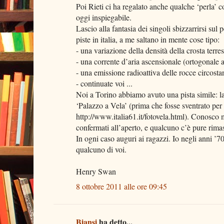
Poi Rieti ci ha regalato anche qualche ‘perla’
oggi inspiegabile.
Lascio alla fantasia dei singoli sbizzarrirsi sul
piste in italia, a me saltano in mente cose tipo:
- una variazione della densità della crosta terre
- una corrente d’aria ascensionale (ortogonale ai 
- una emissione radioattiva delle rocce circostan
- continuate voi ...
Noi a Torino abbiamo avuto una pista simile: la
‘Palazzo a Vela’ (prima che fosse sventrato per 
http://www.italia61.it/fotovela.html). Conosco m
confermati all’aperto, e qualcuno c’è pure rima
In ogni caso auguri ai ragazzi. Io negli anni 
qualcuno di voi.
Henry Swan
8 ottobre 2011 alle ore 09:45
Biansi
ha detto...