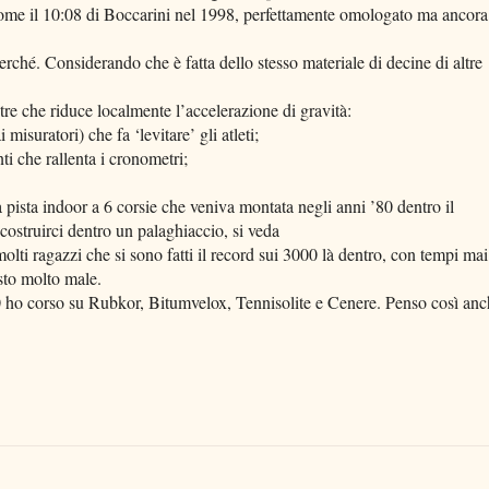
 come il 10:08 di Boccarini nel 1998, perfettamente omologato ma ancora
 perché. Considerando che è fatta dello stesso materiale di decine di altre
stre che riduce localmente l’accelerazione di gravità:
misuratori) che fa ‘levitare’ gli atleti;
ti che rallenta i cronometri;
 pista indoor a 6 corsie che veniva montata negli anni ’80 dentro il
costruirci dentro un palaghiaccio, si veda
olti ragazzi che si sono fatti il record sui 3000 là dentro, con tempi mai
sto molto male.
’70 ho corso su Rubkor, Bitumvelox, Tennisolite e Cenere. Penso così an