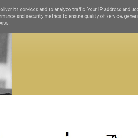
liver its services and to analyze traffic. Your IP address and us
rmance and security metrics to ensure quality of service, gene
buse.