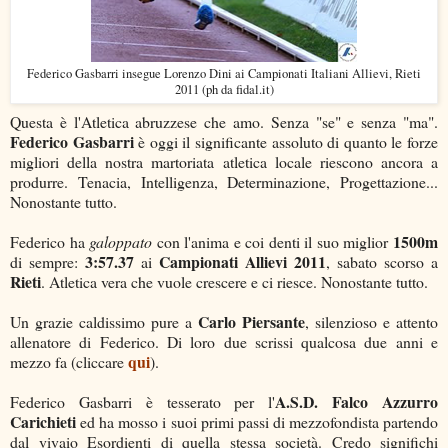
Federico Gasbarri insegue Lorenzo Dini ai Campionati Italiani Allievi, Rieti
2011 (ph da fidal.it)
Questa è l'Atletica abruzzese che amo. Senza "se" e senza "ma".
Federico Gasbarri
è oggi il significante assoluto di quanto le forze
migliori della nostra martoriata atletica locale riescono ancora a
produrre. Tenacia, Intelligenza, Determinazione, Progettazione...
Nonostante tutto.
1500m
Federico ha
galoppato
con l'anima e coi denti il suo miglior
3:57.37
Campionati Allievi 2011
di sempre:
ai
, sabato scorso a
Rieti
. Atletica vera che vuole crescere e ci riesce. Nonostante tutto.
Carlo Piersante
Un grazie caldissimo pure a
, silenzioso e attento
allenatore di Federico. Di loro due scrissi qualcosa due anni e
qui
mezzo fa (cliccare
).
A.S.D. Falco Azzurro
Federico Gasbarri è tesserato per l'
Carichieti
ed ha mosso i suoi primi passi di mezzofondista partendo
dal vivaio Esordienti di quella stessa società. Credo significhi