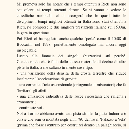
Mi premeva solo far notare che i tempi ottenuti a Rieti non sono
equivalenti ai tempi ottenuti altrove. Se si vanno a vedere le
classifiche nazionali, ci si accorgerà che in quasi tutte le
discipline, i tempi migliori ottenuti in Italia sono stati ottenuti a
Rieti, ivi comprese le due migliori prestazioni italiane sui 1500m,
la gara in questione.
Poi Rieti ci ha regalato anche qualche ‘perla’ come il 10:08 di
Boccarini nel 1998, perfettamente omologato ma ancora oggi
inspiegabile.
Lascio alla fantasia dei singoli sbizzarrirsi sul perché.
Considerando che è fatta dello stesso materiale di decine di altre
piste in italia, a me saltano in mente cose tipo:
- una variazione della densità della crosta terrestre che riduce
localmente l’accelerazione di gravità:
- una corrente d’aria ascensionale (ortogonale ai misuratori) che fa
‘levitare’ gli atleti;
- una emissione radioattiva delle rocce circostanti che rallenta i
cronometri;
- continuate voi ...
Noi a Torino abbiamo avuto una pista simile: la pista indoor a 6
corsie che veniva montata negli anni ’80 dentro il ‘Palazzo a Vela’
(prima che fosse sventrato per costruirci dentro un palaghiaccio, si