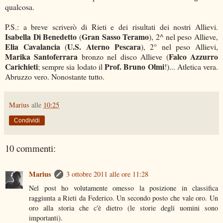
qualcosa.
P.S.: a breve scriverò di Rieti e dei risultati dei nostri Allievi.
Isabella Di Benedetto
Gran Sasso Teramo
(
), 2^ nel peso Allieve,
Elia Cavalancia
U.S. Aterno Pescara
(
), 2° nel peso Allievi,
Marika Santoferrara
Falco Azzurro
bronzo nel disco Allieve (
Carichieti
Prof. Bruno Olmi
; sempre sia lodato il
!)... Atletica vera.
Abruzzo vero. Nonostante tutto.
Marius
alle
10:25
Condividi
10 commenti:
Marius
3 ottobre 2011 alle ore 11:28
Nel post ho volutamente omesso la posizione in classifica
raggiunta a Rieti da Federico. Un secondo posto che vale oro. Un
oro alla storia che c'è dietro (le storie degli uomini sono
importanti).