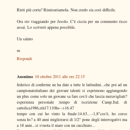
Rieti più corta? Rimisuriamola. Non credo sia così difficile.
Ora sto viaggiando per Jesolo. C'è ciccia per un commento ricco
assai. Lo scriverò appena possibile.
Un saluto
m
Rispondi
Anonimo
10 ottobre 2011 alle ore 22:15
federico di conferme ne ha date a tutte le latitudini...che poi ad un
campionatoitaliano dei giovani talenti si esprimono aggiungendo
un plus come solo un giovane sa fare cos'è che lascia meravigliati?
esperienza personale :tempo di iscrizione Camp.Ital. di
cattolica1986,età17:110hs-->16.47
tempo con cui ho vinto la finale:14.63....-1,8"cos'è, ho corso
senza hs? a 40 anni migliorarsi di 1/2" pone degli interrogativi ma
a 18 anni...si svuota il mare con un cucchiaio...