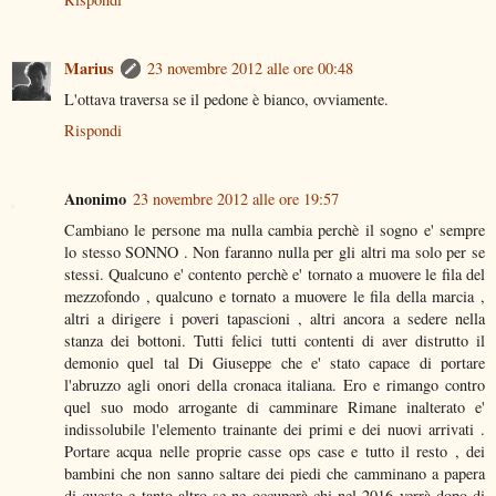
Marius
23 novembre 2012 alle ore 00:48
L'ottava traversa se il pedone è bianco, ovviamente.
Rispondi
Anonimo
23 novembre 2012 alle ore 19:57
Cambiano le persone ma nulla cambia perchè il sogno e' sempre
lo stesso SONNO . Non faranno nulla per gli altri ma solo per se
stessi. Qualcuno e' contento perchè e' tornato a muovere le fila del
mezzofondo , qualcuno e tornato a muovere le fila della marcia ,
altri a dirigere i poveri tapascioni , altri ancora a sedere nella
stanza dei bottoni. Tutti felici tutti contenti di aver distrutto il
demonio quel tal Di Giuseppe che e' stato capace di portare
l'abruzzo agli onori della cronaca italiana. Ero e rimango contro
quel suo modo arrogante di camminare Rimane inalterato e'
indissolubile l'elemento trainante dei primi e dei nuovi arrivati .
Portare acqua nelle proprie casse ops case e tutto il resto , dei
bambini che non sanno saltare dei piedi che camminano a papera
di questo e tanto altro se ne occuperà chi nel 2016 verrà dopo di