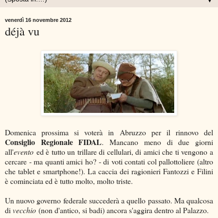
▼
venerdì 16 novembre 2012
déjà vu
Domenica prossima si voterà in Abruzzo per il rinnovo del
Consiglio Regionale FIDAL
. Mancano meno di due giorni
all'
evento
ed è tutto un trillare di cellulari, di amici che ti vengono a
cercare - ma quanti amici ho? - di voti contati col pallottoliere (altro
che tablet e smartphone!). La caccia dei ragionieri Fantozzi e Filini
è cominciata ed è tutto molto, molto triste.
Un nuovo governo federale succederà a quello passato. Ma qualcosa
di
vecchio
(non d'antico, si badi) ancora s'aggira dentro al Palazzo.