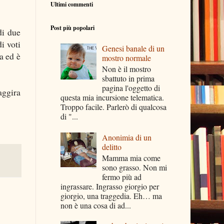
Ultimi commenti
Post più popolari
i due
i voti
Genesi banale di un
a ed è
mostro normale
Non è il mostro
sbattuto in prima
pagina l'oggetto di
aggira
questa mia incursione telematica.
Troppo facile. Parlerò di qualcosa
di "...
Anonimia di un
delitto
Mamma mia come
sono grasso. Non mi
fermo più ad
ingrassare. Ingrasso giorgio per
giorgio, una traggedia. Eh… ma
non è una cosa di ad...