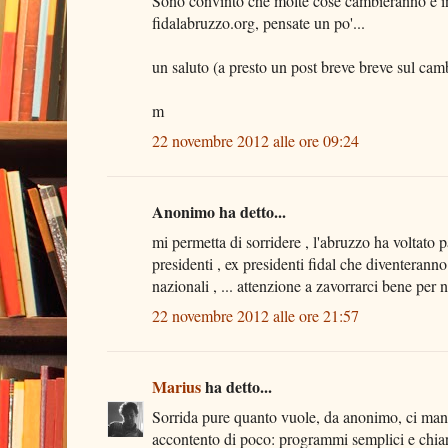
Sono convinto che molte cose cambieranno e in 
fidalabruzzo.org, pensate un po'...
un saluto (a presto un post breve breve sul ca
m
22 novembre 2012 alle ore 09:24
Anonimo ha detto...
mi permetta di sorridere , l'abruzzo ha voltato 
presidenti , ex presidenti fidal che diventeranno
nazionali , ... attenzione a zavorrarci bene per 
22 novembre 2012 alle ore 21:57
Marius
ha detto...
Sorrida pure quanto vuole, da anonimo, ci manc
accontento di poco: programmi semplici e chiari, 