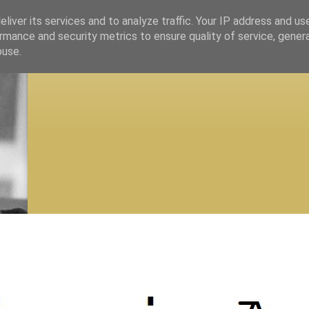
liver its services and to analyze traffic. Your IP address and us
rmance and security metrics to ensure quality of service, gene
buse.