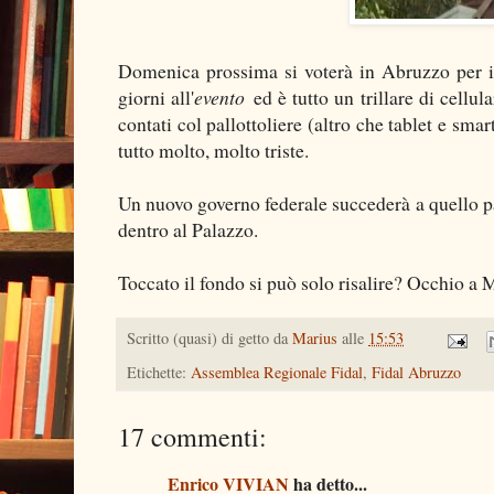
Domenica prossima si voterà in Abruzzo per i
giorni all'
evento
ed è tutto un trillare di cellul
contati col pallottoliere (altro che tablet e sma
tutto molto, molto triste.
Un nuovo governo federale succederà a quello 
dentro al Palazzo.
Toccato il fondo si può solo risalire? Occhio a 
Scritto (quasi) di getto da
Marius
alle
15:53
Etichette:
Assemblea Regionale Fidal
,
Fidal Abruzzo
17 commenti:
Enrico VIVIAN
ha detto...