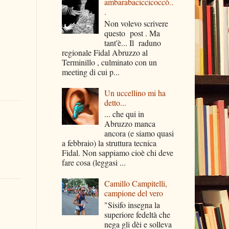
ambarabaciccicoccò..
.
Non volevo scrivere
questo post . Ma
tant'è... Il raduno
regionale Fidal Abruzzo al
Terminillo , culminato con un
meeting di cui p...
Un uccellino mi ha
detto...
... che qui in
Abruzzo manca
ancora (e siamo quasi
a febbraio) la struttura tecnica
Fidal. Non sappiamo cioè chi deve
fare cosa (leggasi ...
Camillo Campitelli,
campione del vero
"Sisifo insegna la
superiore fedeltà che
nega gli dèi e solleva