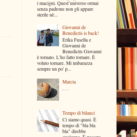
i macigni. Quest’universo ormai
senza padrone non gli appare
sterile nè...
Giovanni de
Benedictis is back!
Erika Fusella e
Giovanni de
Benedictis Giovanni
è tornato. L'ho fatto tornare. È
voluto tornare. Mi imbarazza
sempre un po' p...
Marcia
. . .
Tempo di bilanci
Ci siamo quasi. È
tempo di "bla bla
bla" direbbe
qualcuno. È passato