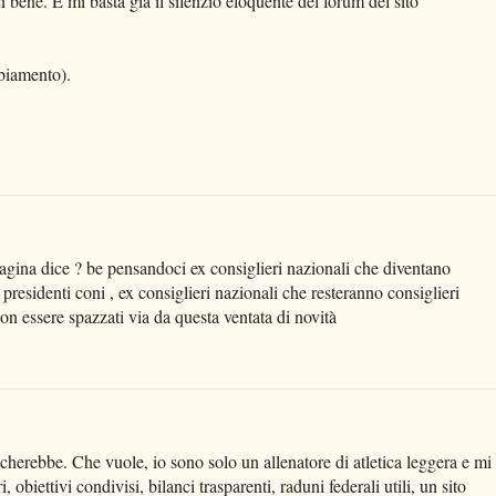
bene. E mi basta già il silenzio eloquente del forum del sito
mbiamento).
pagina dice ? be pensandoci ex consiglieri nazionali che diventano
 presidenti coni , ex consiglieri nazionali che resteranno consiglieri
non essere spazzati via da questa ventata di novità
herebbe. Che vuole, io sono solo un allenatore di atletica leggera e mi
obiettivi condivisi, bilanci trasparenti, raduni federali utili, un sito