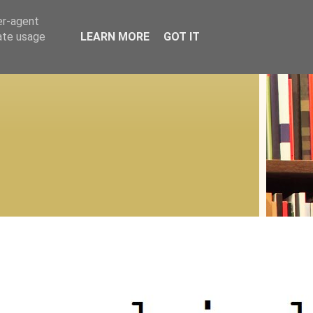
er-agent
rate usage
LEARN MORE
GOT IT