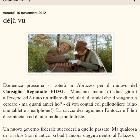
▼
venerdì 16 novembre 2012
déjà vu
Domenica prossima si voterà in Abruzzo per il rinnovo del
Consiglio Regionale FIDAL
. Mancano meno di due giorni
all'
evento
ed è tutto un trillare di cellulari, di amici che ti vengono a
cercare - ma quanti amici ho? - di voti contati col pallottoliere (altro
che tablet e smartphone!). La caccia dei ragionieri Fantozzi e Filini
è cominciata ed è tutto molto, molto triste.
Un nuovo governo federale succederà a quello passato. Ma qualcosa
di
vecchio
(non d'antico, si badi) ancora s'aggira dentro al Palazzo.