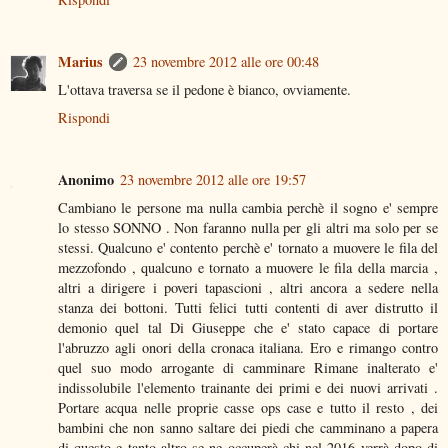
Marius
23 novembre 2012 alle ore 00:48
L'ottava traversa se il pedone è bianco, ovviamente.
Rispondi
Anonimo
23 novembre 2012 alle ore 19:57
Cambiano le persone ma nulla cambia perchè il sogno e' sempre
lo stesso SONNO . Non faranno nulla per gli altri ma solo per se
stessi. Qualcuno e' contento perchè e' tornato a muovere le fila del
mezzofondo , qualcuno e tornato a muovere le fila della marcia ,
altri a dirigere i poveri tapascioni , altri ancora a sedere nella
stanza dei bottoni. Tutti felici tutti contenti di aver distrutto il
demonio quel tal Di Giuseppe che e' stato capace di portare
l'abruzzo agli onori della cronaca italiana. Ero e rimango contro
quel suo modo arrogante di camminare Rimane inalterato e'
indissolubile l'elemento trainante dei primi e dei nuovi arrivati .
Portare acqua nelle proprie casse ops case e tutto il resto , dei
bambini che non sanno saltare dei piedi che camminano a papera
di questo e tanto altro se ne occuperà chi nel 2016 verrà dopo di