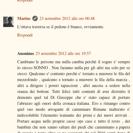
Marius
23 novembre 2012 alle ore 00:48
L'ottava traversa se il pedone è bianco, ovviamente.
Rispondi
Anonimo
23 novembre 2012 alle ore 19:57
Cambiano le persone ma nulla cambia perchè il sogno e' sempre
lo stesso SONNO . Non faranno nulla per gli altri ma solo per se
stessi. Qualcuno e' contento perchè e' tornato a muovere le fila del
mezzofondo , qualcuno e tornato a muovere le fila della marcia ,
altri a dirigere i poveri tapascioni , altri ancora a sedere nella
stanza dei bottoni. Tutti felici tutti contenti di aver distrutto il
demonio quel tal Di Giuseppe che e' stato capace di portare
l'abruzzo agli onori della cronaca italiana. Ero e rimango contro
quel suo modo arrogante di camminare Rimane inalterato e'
indissolubile l'elemento trainante dei primi e dei nuovi arrivati .
Portare acqua nelle proprie casse ops case e tutto il resto , dei
bambini che non sanno saltare dei piedi che camminano a papera
di questo e tanto altro se ne occuperà chi nel 2016 verrà dopo di