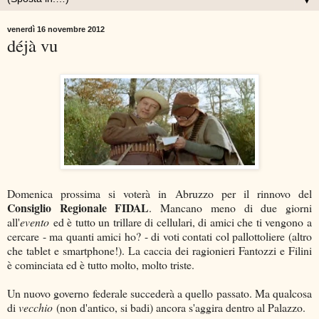
▼
venerdì 16 novembre 2012
déjà vu
Domenica prossima si voterà in Abruzzo per il rinnovo del
Consiglio Regionale FIDAL
. Mancano meno di due giorni
all'
evento
ed è tutto un trillare di cellulari, di amici che ti vengono a
cercare - ma quanti amici ho? - di voti contati col pallottoliere (altro
che tablet e smartphone!). La caccia dei ragionieri Fantozzi e Filini
è cominciata ed è tutto molto, molto triste.
Un nuovo governo federale succederà a quello passato. Ma qualcosa
di
vecchio
(non d'antico, si badi) ancora s'aggira dentro al Palazzo.