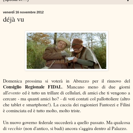
▼
venerdì 16 novembre 2012
déjà vu
Domenica prossima si voterà in Abruzzo per il rinnovo del
Consiglio Regionale FIDAL
. Mancano meno di due giorni
all'
evento
ed è tutto un trillare di cellulari, di amici che ti vengono a
cercare - ma quanti amici ho? - di voti contati col pallottoliere (altro
che tablet e smartphone!). La caccia dei ragionieri Fantozzi e Filini
è cominciata ed è tutto molto, molto triste.
Un nuovo governo federale succederà a quello passato. Ma qualcosa
di
vecchio
(non d'antico, si badi) ancora s'aggira dentro al Palazzo.