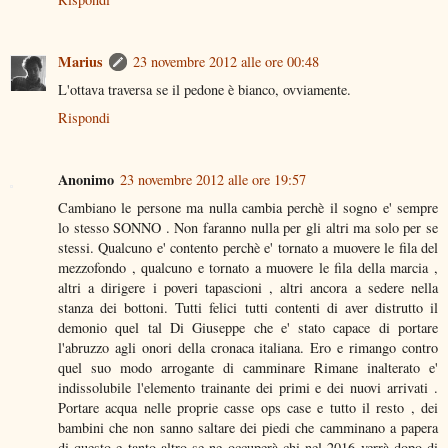
Marius
23 novembre 2012 alle ore 00:48
L'ottava traversa se il pedone è bianco, ovviamente.
Rispondi
Anonimo
23 novembre 2012 alle ore 19:57
Cambiano le persone ma nulla cambia perchè il sogno e' sempre
lo stesso SONNO . Non faranno nulla per gli altri ma solo per se
stessi. Qualcuno e' contento perchè e' tornato a muovere le fila del
mezzofondo , qualcuno e tornato a muovere le fila della marcia ,
altri a dirigere i poveri tapascioni , altri ancora a sedere nella
stanza dei bottoni. Tutti felici tutti contenti di aver distrutto il
demonio quel tal Di Giuseppe che e' stato capace di portare
l'abruzzo agli onori della cronaca italiana. Ero e rimango contro
quel suo modo arrogante di camminare Rimane inalterato e'
indissolubile l'elemento trainante dei primi e dei nuovi arrivati .
Portare acqua nelle proprie casse ops case e tutto il resto , dei
bambini che non sanno saltare dei piedi che camminano a papera
di questo e tanto altro se ne occuperà chi nel 2016 verrà dopo di