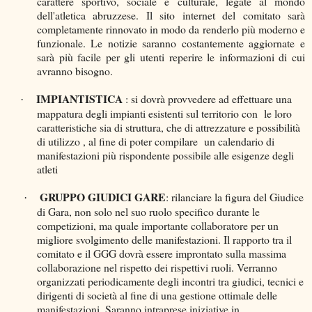
carattere sportivo, sociale e culturale, legate al mondo
dell'atletica abruzzese. Il sito internet del comitato sarà
completamente rinnovato in modo da renderlo più moderno e
funzionale. Le notizie saranno costantemente aggiornate e
sarà più facile per gli utenti reperire le informazioni di cui
avranno bisogno.
IMPIANTISTICA
: si dovrà provvedere ad effettuare una
·
mappatura degli impianti esistenti sul territorio con le loro
caratteristiche sia di struttura, che di attrezzature e possibilità
di utilizzo , al fine di poter compilare un calendario di
manifestazioni più rispondente possibile alle esigenze degli
atleti
GRUPPO GIUDICI GARE
: rilanciare la figura del Giudice
·
di Gara, non solo nel suo ruolo specifico durante le
competizioni, ma quale importante collaboratore per un
migliore svolgimento delle manifestazioni. Il rapporto tra il
comitato e il GGG dovrà essere improntato sulla massima
collaborazione nel rispetto dei rispettivi ruoli. Verranno
organizzati periodicamente degli incontri tra giudici, tecnici e
dirigenti di società al fine di una gestione ottimale delle
manifestazioni. Saranno intraprese iniziative in