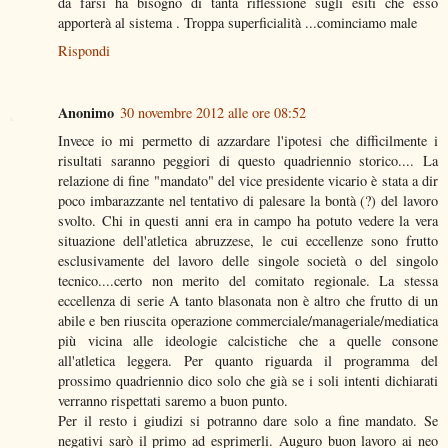
da farsi ha bisogno di tanta riflessione sugli esiti che esso
apporterà al sistema . Troppa superficialità ...cominciamo male
Rispondi
Anonimo
30 novembre 2012 alle ore 08:52
Invece io mi permetto di azzardare l'ipotesi che difficilmente i
risultati saranno peggiori di questo quadriennio storico.... La
relazione di fine "mandato" del vice presidente vicario è stata a dir
poco imbarazzante nel tentativo di palesare la bontà (?) del lavoro
svolto. Chi in questi anni era in campo ha potuto vedere la vera
situazione dell'atletica abruzzese, le cui eccellenze sono frutto
esclusivamente del lavoro delle singole società o del singolo
tecnico....certo non merito del comitato regionale. La stessa
eccellenza di serie A tanto blasonata non è altro che frutto di un
abile e ben riuscita operazione commerciale/manageriale/mediatica
più vicina alle ideologie calcistiche che a quelle consone
all'atletica leggera. Per quanto riguarda il programma del
prossimo quadriennio dico solo che già se i soli intenti dichiarati
verranno rispettati saremo a buon punto.
Per il resto i giudizi si potranno dare solo a fine mandato. Se
negativi sarò il primo ad esprimerli. Auguro buon lavoro ai neo