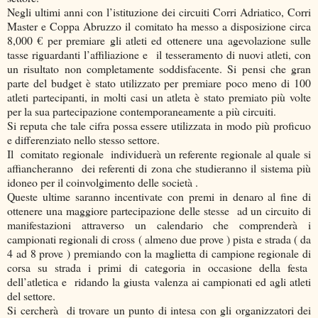
Negli ultimi anni con l’istituzione dei circuiti Corri Adriatico, Corri
Master e Coppa Abruzzo il comitato ha messo a disposizione circa
8,000 € per premiare gli atleti ed ottenere una agevolazione sulle
tasse riguardanti l’affiliazione e il tesseramento di nuovi atleti, con
un risultato non completamente soddisfacente. Si pensi che gran
parte del budget è stato utilizzato per premiare poco meno di 100
atleti partecipanti, in molti casi un atleta è stato premiato più volte
per la sua partecipazione contemporaneamente a più circuiti.
Si reputa che tale cifra possa essere utilizzata in modo più proficuo
e differenziato nello stesso settore.
Il comitato regionale individuerà un referente regionale al quale si
affiancheranno dei referenti di zona che studieranno il sistema più
idoneo per il coinvolgimento delle società .
Queste ultime saranno incentivate con premi in denaro al fine di
ottenere una maggiore partecipazione delle stesse ad un circuito di
manifestazioni attraverso un calendario che comprenderà i
campionati regionali di cross ( almeno due prove ) pista e strada ( da
4 ad 8 prove ) premiando con la maglietta di campione regionale di
corsa su strada i primi di categoria in occasione della festa
dell’atletica e ridando la giusta valenza ai campionati ed agli atleti
del settore.
Si cercherà di trovare un punto di intesa con gli organizzatori dei