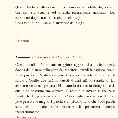
Quindi fai bene attenzione: chi si firma viene pubblicato, a meno
che non sia scurrile od offenda palesemente qualcuno. Dei
commenti degli anonimi faccio ciò che voglio.
Cosa vuoi di più, l'amministrazione del blog?
m
Rispondi
Anonimo
25 novembre 2012 alle ore 21:28
Complimenti ! Noto una maggiore aggressività , sicuramente
dovuta dallo stare dalla parte dei vincitori, quindi la capisco, ora si
sente piu forte. Visto comunque le sue esorbitanti esternazioni la
saluto . Quello che farà in questi 4 anni già lo sappiamo. Lo
abbiamo visto nel passato . Ha avuto la fortuna in famiglia , e da
quella ha costruito una carriera. Il resto e' e rimane le sue belle
parole che leggo,spesso con un po' di invidia , scrive bene lei, poi
pero penso che meglio 1 parola e un piccolo fatto che 1000 parole
sole che il sole nelle giornate di primavera scioglie
inesorabilmente.
Un caro saluto