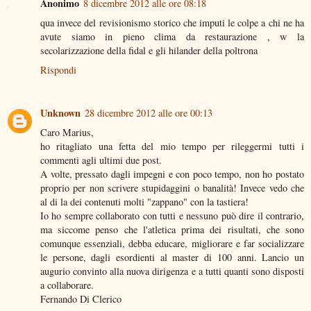
Anonimo
8 dicembre 2012 alle ore 08:18
qua invece del revisionismo storico che imputi le colpe a chi ne ha
avute siamo in pieno clima da restaurazione , w la
secolarizzazione della fidal e gli hilander della poltrona
Rispondi
Unknown
28 dicembre 2012 alle ore 00:13
Caro Marius,
ho ritagliato una fetta del mio tempo per rileggermi tutti i
commenti agli ultimi due post.
A volte, pressato dagli impegni e con poco tempo, non ho postato
proprio per non scrivere stupidaggini o banalità! Invece vedo che
al di la dei contenuti molti "zappano" con la tastiera!
Io ho sempre collaborato con tutti e nessuno può dire il contrario,
ma siccome penso che l'atletica prima dei risultati, che sono
comunque essenziali, debba educare, migliorare e far socializzare
le persone, dagli esordienti al master di 100 anni. Lancio un
augurio convinto alla nuova dirigenza e a tutti quanti sono disposti
a collaborare.
Fernando Di Clerico