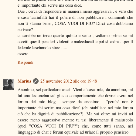
e' importante chi scrive ma cosa dice.
Due , cerca di rispondere in maniera meno aggressiva , e vero che
e casa tua,infatti hai il potere di non pubblicare i commenti che
non ti stanno bene , COSA VUOI DI PIU? Dirci cosa dobbiamo
scrivere?
ci sarebbe un terzo quarto quinto e sesto , vediamo prima se mi
accetti questi pensieri violenti e maleeducati e poi si vedra ...per il
federale lasciamolo stare .....
essere
Rispondi
Marius
25 novembre 2012 alle ore 19:48
Anonimo, sei particolare assai. Vieni a 'casa' mia, da anonimo, mi
fai una lezioncina sul giusto comportamento che dovrei avere nel
forum del mio blog - sempre da anonimo - "perché non è
importante chi scrive ma cosa dice" (chi stabilisce nel mio forum
ciò che ha dignità di pubblicazione?). Ma vai oltre: mi inviti ad
essere meno aggressivo mentre tu usi liberamente il maiuscolo
(quel "COSA VUOI DI PIU'?") che, come tutti sanno, nel
linguaggio di chat e forum equivale ad urlare il proprio pensiero.