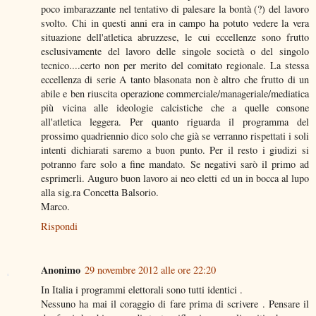
poco imbarazzante nel tentativo di palesare la bontà (?) del lavoro
svolto. Chi in questi anni era in campo ha potuto vedere la vera
situazione dell'atletica abruzzese, le cui eccellenze sono frutto
esclusivamente del lavoro delle singole società o del singolo
tecnico....certo non per merito del comitato regionale. La stessa
eccellenza di serie A tanto blasonata non è altro che frutto di un
abile e ben riuscita operazione commerciale/manageriale/mediatica
più vicina alle ideologie calcistiche che a quelle consone
all'atletica leggera. Per quanto riguarda il programma del
prossimo quadriennio dico solo che già se verranno rispettati i soli
intenti dichiarati saremo a buon punto. Per il resto i giudizi si
potranno fare solo a fine mandato. Se negativi sarò il primo ad
esprimerli. Auguro buon lavoro ai neo eletti ed un in bocca al lupo
alla sig.ra Concetta Balsorio.
Marco.
Rispondi
Anonimo
29 novembre 2012 alle ore 22:20
In Italia i programmi elettorali sono tutti identici .
Nessuno ha mai il coraggio di fare prima di scrivere . Pensare il