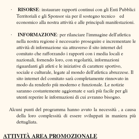
RISORSE
: instaurare rapporti continui con gli Enti Pubblici
·
Territoriali e gli Sponsor sia per il sostegno tecnico ed
economico alla nostra attività e alle principali manifestazioni.
INFORMAZIONE
: per rilanciare l'immagine dell'atletica
·
nella nostra regione è necessario
proseguire e incrementare le
attività di informazione sia attraverso il sito internet del
comitato che rafforzando i rapporti con i media locali e
nazionali, fornendo loro, con regolarità, informazioni
riguardanti gli atleti e le iniziative di carattere sportivo,
sociale e culturale, legate al mondo dell'atletica abruzzese. Il
sito internet del comitato sarà completamente rinnovato in
modo da renderlo più moderno e funzionale. Le notizie
saranno costantemente aggiornate e sarà più facile per gli
utenti reperire le informazioni di cui avranno bisogno.
Alcuni punti del programma hanno avuto la necessità , a causa
della loro complessità di essere sviluppati in maniera più
dettagliata.
ATTIVITÀ AREA PROMOZIONALE