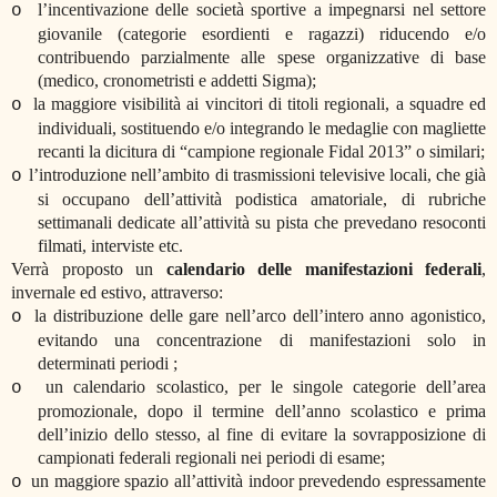
l’incentivazione delle società sportive a impegnarsi nel settore
o
giovanile (categorie esordienti e ragazzi) riducendo e/o
contribuendo parzialmente alle spese organizzative di base
(medico, cronometristi e addetti Sigma);
la maggiore visibilità ai vincitori di titoli regionali, a squadre ed
o
individuali, sostituendo e/o integrando le medaglie con magliette
recanti la dicitura di “campione regionale Fidal 2013” o similari;
l’introduzione nell’ambito di trasmissioni televisive locali, che già
o
si occupano dell’attività podistica amatoriale, di rubriche
settimanali dedicate all’attività su pista che prevedano resoconti
filmati, interviste etc.
Verrà proposto un
calendario delle manifestazioni federali
,
invernale ed estivo, attraverso:
la distribuzione delle gare nell’arco dell’intero anno agonistico,
o
evitando una concentrazione di manifestazioni solo in
determinati periodi ;
un calendario scolastico, per le singole categorie dell’area
o
promozionale, dopo il termine dell’anno scolastico e prima
dell’inizio dello stesso, al fine di evitare la sovrapposizione di
campionati federali regionali nei periodi di esame;
un maggiore spazio all’attività indoor prevedendo espressamente
o