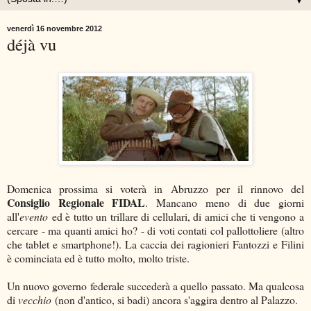
▼
venerdì 16 novembre 2012
déjà vu
Domenica prossima si voterà in Abruzzo per il rinnovo del
Consiglio Regionale FIDAL
. Mancano meno di due giorni
all'
evento
ed è tutto un trillare di cellulari, di amici che ti vengono a
cercare - ma quanti amici ho? - di voti contati col pallottoliere (altro
che tablet e smartphone!). La caccia dei ragionieri Fantozzi e Filini
è cominciata ed è tutto molto, molto triste.
Un nuovo governo federale succederà a quello passato. Ma qualcosa
di
vecchio
(non d'antico, si badi) ancora s'aggira dentro al Palazzo.