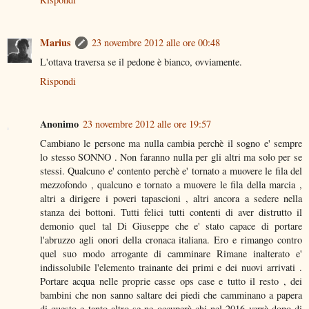
Marius
23 novembre 2012 alle ore 00:48
L'ottava traversa se il pedone è bianco, ovviamente.
Rispondi
Anonimo
23 novembre 2012 alle ore 19:57
Cambiano le persone ma nulla cambia perchè il sogno e' sempre
lo stesso SONNO . Non faranno nulla per gli altri ma solo per se
stessi. Qualcuno e' contento perchè e' tornato a muovere le fila del
mezzofondo , qualcuno e tornato a muovere le fila della marcia ,
altri a dirigere i poveri tapascioni , altri ancora a sedere nella
stanza dei bottoni. Tutti felici tutti contenti di aver distrutto il
demonio quel tal Di Giuseppe che e' stato capace di portare
l'abruzzo agli onori della cronaca italiana. Ero e rimango contro
quel suo modo arrogante di camminare Rimane inalterato e'
indissolubile l'elemento trainante dei primi e dei nuovi arrivati .
Portare acqua nelle proprie casse ops case e tutto il resto , dei
bambini che non sanno saltare dei piedi che camminano a papera
di questo e tanto altro se ne occuperà chi nel 2016 verrà dopo di