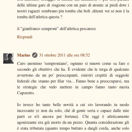
delle ultime gare di stagione con un paio di atomic ai piedi dove i
nostri ragazzi sembrano piu tomba che bolt .ditemi voi se non è la
tomba dell'atletica questa ?
il "gianfranco semproni" dell'atletica pescarese
Rispondi
Marius
31 ottobre 2011 alle ore 08:52
Caro anonimo 'semproniano', ognuno si muove come sa fare e
secondo gli obiettivi che ha. È evidente che le terga di qualcuno
avvertono da un po' preoccupanti, sinistri crepitii di seggiole
federali che stanno per filar via... Fanno bene a preoccuparsi, ma
le strategie che vedo mettere in campo fanno tanto mesta
Caporetto.
Io invece ho tante belle novità a cui sto lavorando in modo
incessante (e non da solo, ché di gente seria e capace dalle mie
parti ce n'è ancora per fortuna). Chi oggi è atleticamente
agonizzante era già morto da un pezzo. Quanta considerazione gli
è stata tributata (quanto tempo buttato a dargli corda, anche solo