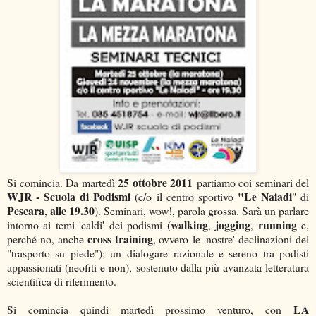
25 ottobre 2011
Si comincia. Da martedì
partiamo coi seminari del
WJR - Scuola di Podismi
"Le Naiadi
(c/o il centro sportivo
" di
Pescara
alle 19.30
,
). Seminari, wow!, parola grossa. Sarà un parlare
walking
jogging
running
intorno ai temi 'caldi' dei podismi (
,
,
e,
cross training
perché no, anche
, ovvero le 'nostre' declinazioni del
"trasporto su piede"); un dialogare razionale e sereno tra podisti
appassionati (neofiti e non), sostenuto dalla più avanzata letteratura
scientifica di riferimento.
LA
Si comincia quindi martedì prossimo venturo, con