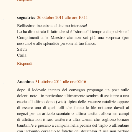
sognatrice
26 ottobre 2011 alle ore 10:11
Bellissimo incontro e altissimo interesse!
Lo ha dimostrato il fatto che si è “sforato”il tempo a disposizione!
Complimenti a te Maestro che non sei più una sorpresa (per
nessuno) e alle splendide persone al tuo fianco.
Saluti
Carla
Rispondi
Anonimo
31 ottobre 2011 alle ore 02:16
dopo il lodevole intento del convegno propongo un post sulle
dolenti note . in particolare ultimamente sembra di assistere a una
caccia all'ultimo dono (voto) tipica delle vacanze natalizie oppure
di essere uno di quei folli che fanno le file notturne davati ai
negozi per un articolo scontato o ultima uscita . allora nei campi
di atletica non è raro assitere a ultra ...enni che vogliono tornare
bambini/e e giocano a campana nella pedana del triplo o affrontano
con indomito coraggio le fatiche del decathlon !! per non parlare