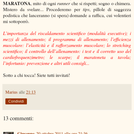
MARATONA
, mito di ogni
runner
che si rispetti; sogno o chimera.
Mistero da svelare... Procederemo per
tips
, pillole di saggezza
podistica che lanceranno (si spera) domande a raffica, cui volentieri
mi sottoporrò.
L’importanza del riscaldamento scientifico (modalità esecutive); i
mezzi di allenamento; il programma di allenamento; l’efficienza
muscolare: l’elasticità e il rafforzamento muscolare; lo stretching
scientifico; il controllo dell’allenamento: i test e il corretto uso del
cardiofrequenzimetro; le scarpe; il maratoneta a tavola;
l’infortunio: prevenzione e altri utili consigli...
Sotto a chi tocca! Siete tutti invitati!
Marius
alle
21:13
Condividi
13 commenti:
Giuseppe
20 ottobre 2011 alle ore 21:36