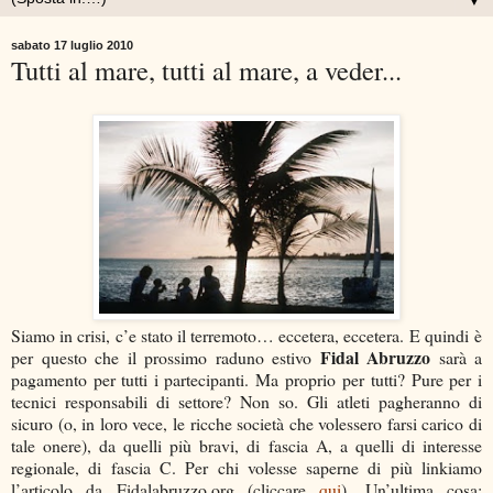
▼
sabato 17 luglio 2010
Tutti al mare, tutti al mare, a veder...
Siamo in crisi, c’e stato il terremoto… eccetera, eccetera. E quindi è
Fidal Abruzzo
per questo che il prossimo raduno estivo
sarà a
pagamento per tutti i partecipanti. Ma proprio per tutti? Pure per i
tecnici responsabili di settore? Non so. Gli atleti pagheranno di
sicuro (o, in loro vece, le ricche società che volessero farsi carico di
tale onere), da quelli più bravi, di fascia A, a quelli di interesse
regionale, di fascia C. Per chi volesse saperne di più linkiamo
l’articolo da Fidalabruzzo.org (cliccare
qui
). Un’ultima cosa: