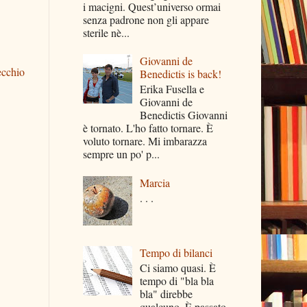
i macigni. Quest’universo ormai
senza padrone non gli appare
sterile nè...
Giovanni de
ecchio
Benedictis is back!
Erika Fusella e
Giovanni de
Benedictis Giovanni
è tornato. L'ho fatto tornare. È
voluto tornare. Mi imbarazza
sempre un po' p...
Marcia
. . .
Tempo di bilanci
Ci siamo quasi. È
tempo di "bla bla
bla" direbbe
qualcuno. È passato