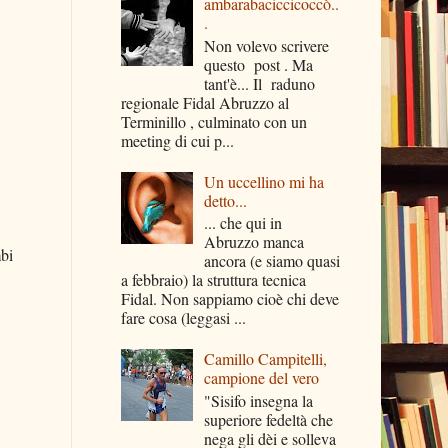
ambarabaciccicoccò..
.
Non volevo scrivere
questo post . Ma
tant'è... Il raduno
regionale Fidal Abruzzo al
Terminillo , culminato con un
meeting di cui p...
Un uccellino mi ha
detto...
... che qui in
Abruzzo manca
mbi
ancora (e siamo quasi
a febbraio) la struttura tecnica
Fidal. Non sappiamo cioè chi deve
fare cosa (leggasi ...
Camillo Campitelli,
campione del vero
"Sisifo insegna la
superiore fedeltà che
nega gli dèi e solleva