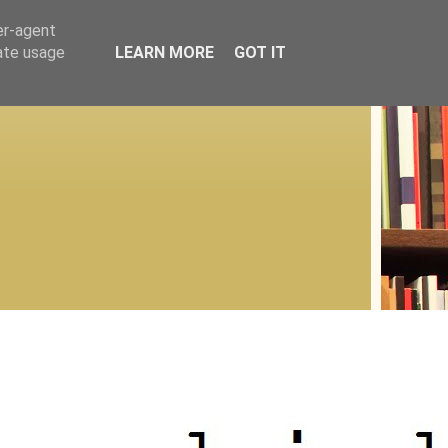
er-agent
rate usage
LEARN MORE
GOT IT