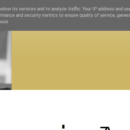
liver its services and to analyze traffic. Your IP address and us
rmance and security metrics to ensure quality of service, gene
buse.