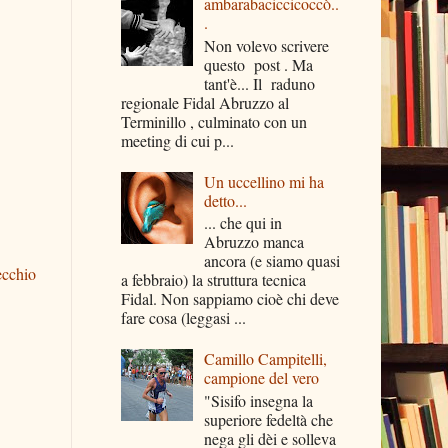
ambarabaciccicoccò..
.
Non volevo scrivere
questo post . Ma
tant'è... Il raduno
regionale Fidal Abruzzo al
Terminillo , culminato con un
meeting di cui p...
Un uccellino mi ha
detto...
... che qui in
Abruzzo manca
ancora (e siamo quasi
ecchio
a febbraio) la struttura tecnica
Fidal. Non sappiamo cioè chi deve
fare cosa (leggasi ...
Camillo Campitelli,
campione del vero
"Sisifo insegna la
superiore fedeltà che
nega gli dèi e solleva