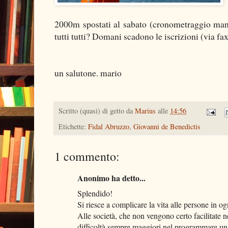
2000m spostati al sabato (cronometraggio man
tutti tutti? Domani scadono le iscrizioni (via fa
un salutone. mario
Scritto (quasi) di getto da
Marius
alle
14:56
Etichette:
Fidal Abruzzo
,
Giovanni de Benedictis
1 commento:
Anonimo ha detto...
Splendido!
Si riesce a complicare la vita alle persone in o
Alle società, che non vengono certo facilitate n
difficoltà sempre maggiori nel programmare una