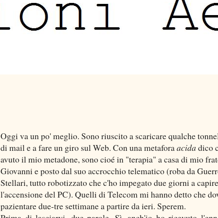
Oggi va un po' meglio. Sono riuscito a scaricare qualche tonne
di mail e a fare un giro sul Web. Con una metafora
acida
dico 
avuto il mio metadone, sono cioé in "terapia" a casa di mio frat
Giovanni e posto dal suo accrocchio telematico (roba da Guerr
Stellari, tutto robotizzato che c'ho impegato due giorni a capir
l'accensione del PC). Quelli di Telecom mi hanno detto che do
pazientare due-tre settimane a partire da ieri. Sperem.
Prima di lasciarvi, due parole. Sì, anch'io ho ricevuto l'en