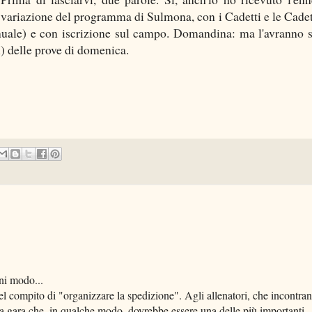
variazione del programma di Sulmona, con i Cadetti e le Cadet
uale) e con iscrizione sul campo. Domandina: ma l'avranno 
x) delle prove di domenica.
gni modo...
el compito di "organizzare la spedizione". Agli allenatori, che incontra
 gara che, in qualche modo, dovrebbe essere una delle più importanti