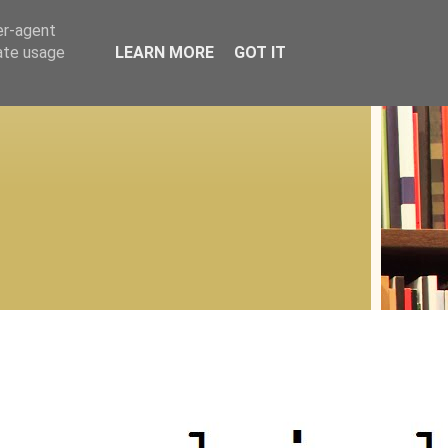
er-agent
rate usage
LEARN MORE
GOT IT