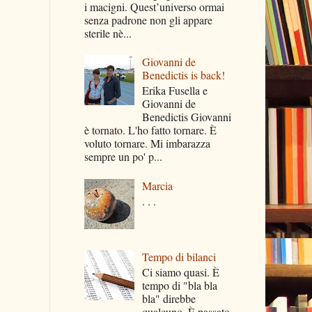
i macigni. Quest’universo ormai
senza padrone non gli appare
sterile nè...
Giovanni de
Benedictis is back!
Erika Fusella e
Giovanni de
Benedictis Giovanni
è tornato. L'ho fatto tornare. È
voluto tornare. Mi imbarazza
sempre un po' p...
Marcia
. . .
Tempo di bilanci
Ci siamo quasi. È
tempo di "bla bla
bla" direbbe
qualcuno. È passato