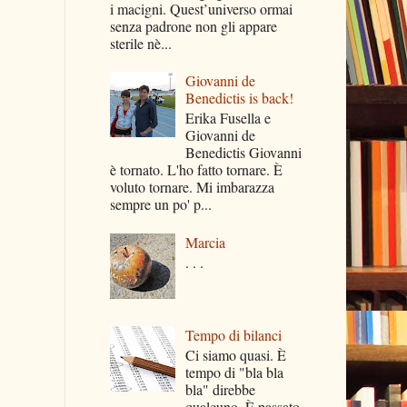
i macigni. Quest’universo ormai
senza padrone non gli appare
sterile nè...
Giovanni de
Benedictis is back!
Erika Fusella e
Giovanni de
Benedictis Giovanni
è tornato. L'ho fatto tornare. È
voluto tornare. Mi imbarazza
sempre un po' p...
Marcia
. . .
Tempo di bilanci
Ci siamo quasi. È
tempo di "bla bla
bla" direbbe
qualcuno. È passato