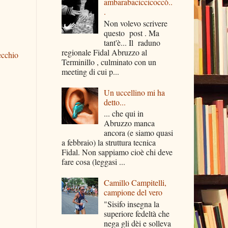
ambarabaciccicoccò..
.
Non volevo scrivere
questo post . Ma
tant'è... Il raduno
regionale Fidal Abruzzo al
ecchio
Terminillo , culminato con un
meeting di cui p...
Un uccellino mi ha
detto...
... che qui in
Abruzzo manca
ancora (e siamo quasi
a febbraio) la struttura tecnica
Fidal. Non sappiamo cioè chi deve
fare cosa (leggasi ...
Camillo Campitelli,
campione del vero
"Sisifo insegna la
superiore fedeltà che
nega gli dèi e solleva