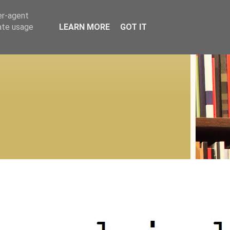
er-agent
rate usage
LEARN MORE
GOT IT