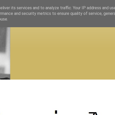
liver its services and to analyze traffic. Your IP address and us
rmance and security metrics to ensure quality of service, gene
buse.