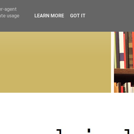
er-agent
rate usage
LEARN MORE
GOT IT