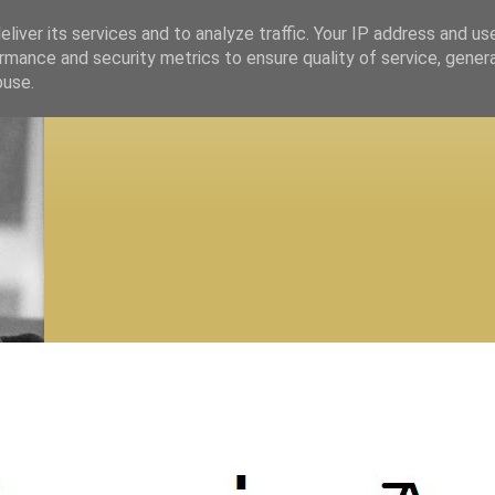
liver its services and to analyze traffic. Your IP address and us
rmance and security metrics to ensure quality of service, gene
buse.