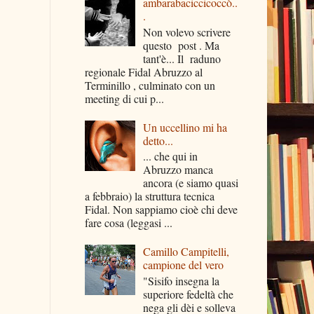
ambarabaciccicoccò..
.
Non volevo scrivere
questo post . Ma
tant'è... Il raduno
regionale Fidal Abruzzo al
Terminillo , culminato con un
meeting di cui p...
Un uccellino mi ha
detto...
... che qui in
Abruzzo manca
ancora (e siamo quasi
a febbraio) la struttura tecnica
Fidal. Non sappiamo cioè chi deve
fare cosa (leggasi ...
Camillo Campitelli,
campione del vero
"Sisifo insegna la
superiore fedeltà che
nega gli dèi e solleva