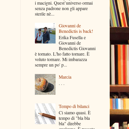
i macigni. Quest’universo ormai
senza padrone non gli appare
sterile nè...
Giovanni de
Benedictis is back!
Erika Fusella e
Giovanni de
Benedictis Giovanni
è tornato. L'ho fatto tornare. È
voluto tornare. Mi imbarazza
sempre un po' p...
Marcia
. . .
Tempo di bilanci
Ci siamo quasi. È
tempo di "bla bla
bla" direbbe
qualcuno. È passato