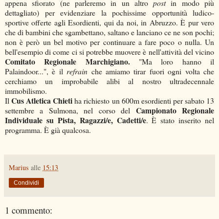
appena sfiorato (ne parleremo in un altro
post
in modo più
dettagliato) per evidenziare la pochissime opportunità ludico-
sportive offerte agli Esordienti, qui da noi, in Abruzzo. È pur vero
che di bambini che sgambettano, saltano e lanciano ce ne son pochi;
non è però un bel motivo per continuare a fare poco o nulla. Un
bell'esempio di come ci si potrebbe muovere è nell'attività del vicino
Comitato Regionale Marchigiano.
"Ma loro hanno il
Palaindoor...", è il
refrain
che amiamo tirar fuori ogni volta che
cerchiamo un improbabile alibi al nostro ultradecennale
immobilismo.
Cus Atletica Chieti
Il
ha richiesto un 600m esordienti per sabato 13
Campionato Regionale
settembre a Sulmona, nel corso del
Individuale su Pista, Ragazzi/e, Cadetti/e
. È stato inserito nel
programma. È già qualcosa.
Marius
alle
15:13
Condividi
1 commento: