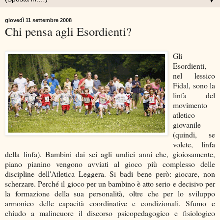
▼
giovedì 11 settembre 2008
Chi pensa agli Esordienti?
Gli
Esordienti,
nel lessico
Fidal, sono la
linfa del
movimento
atletico
giovanile
(quindi, se
volete, linfa
della linfa). Bambini dai sei agli undici anni che, gioiosamente,
piano pianino vengono avviati al gioco più complesso delle
discipline dell'Atletica Leggera. Si badi bene però: giocare, non
scherzare. Perché il gioco per un bambino è atto serio e decisivo per
la formazione della sua personalità, oltre che per lo sviluppo
armonico delle capacità coordinative e condizionali. Sfumo e
chiudo a malincuore il discorso psicopedagogico e fisiologico