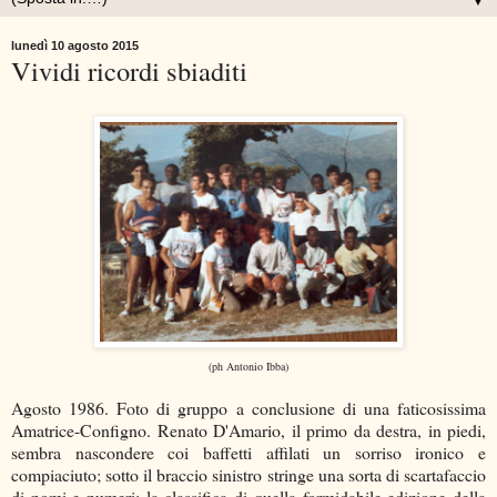
▼
lunedì 10 agosto 2015
Vividi ricordi sbiaditi
(ph Antonio Ibba)
Agosto 1986. Foto di gruppo a conclusione di una faticosissima
Amatrice-Configno. Renato D'Amario, il primo da destra, in piedi,
sembra nascondere coi baffetti affilati un sorriso ironico e
compiaciuto; sotto il braccio sinistro stringe una sorta di scartafaccio
di nomi e numeri: la classifica di quella formidabile edizione della