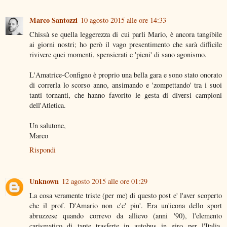
Marco Santozzi
10 agosto 2015 alle ore 14:33
Chissà se quella leggerezza di cui parli Mario, è ancora tangibile
ai giorni nostri; ho però il vago presentimento che sarà difficile
rivivere quei momenti, spensierati e 'pieni' di sano agonismo.
L'Amatrice-Configno è proprio una bella gara e sono stato onorato
di correrla lo scorso anno, ansimando e 'zompettando' tra i suoi
tanti tornanti, che hanno favorito le gesta di diversi campioni
dell'Atletica.
Un salutone,
Marco
Rispondi
Unknown
12 agosto 2015 alle ore 01:29
La cosa veramente triste (per me) di questo post e' l'aver scoperto
che il prof. D'Amario non c'e' piu'. Era un'icona dello sport
abruzzese quando correvo da allievo (anni '90), l'elemento
carismatico di tante trasferte in autobus in giro per l'Italia.