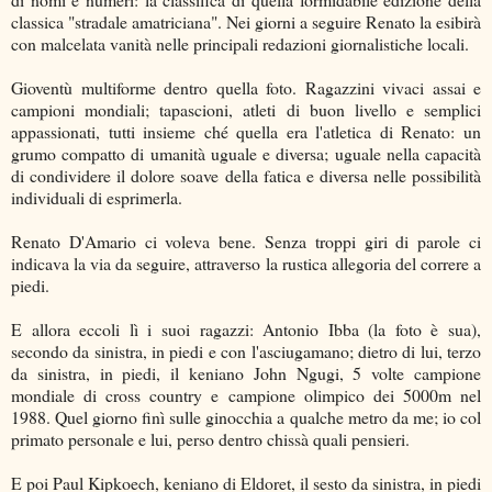
classica "stradale amatriciana". Nei giorni a seguire Renato la esibirà
con malcelata vanità nelle principali redazioni giornalistiche locali.
Gioventù multiforme dentro quella foto. Ragazzini vivaci assai e
campioni mondiali; tapascioni, atleti di buon livello e semplici
appassionati, tutti insieme ché quella era l'atletica di Renato: un
grumo compatto di umanità uguale e diversa; uguale nella capacità
di condividere il dolore soave della fatica e diversa nelle possibilità
individuali di esprimerla.
Renato D'Amario ci voleva bene. Senza troppi giri di parole ci
indicava la via da seguire, attraverso la rustica allegoria del correre a
piedi.
E allora eccoli lì i suoi ragazzi: Antonio Ibba (la foto è sua),
secondo da sinistra, in piedi e con l'asciugamano; dietro di lui, terzo
da sinistra, in piedi, il keniano John Ngugi, 5 volte campione
mondiale di cross country e campione olimpico dei 5000m nel
1988. Quel giorno finì sulle ginocchia a qualche metro da me; io col
primato personale e lui, perso dentro chissà quali pensieri.
E poi Paul Kipkoech, keniano di Eldoret, il sesto da sinistra, in piedi