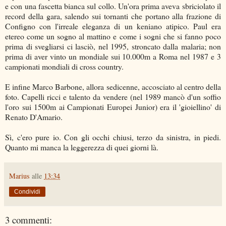
e con una fascetta bianca sul collo. Un'ora prima aveva sbriciolato il
record della gara, salendo sui tornanti che portano alla frazione di
Configno con l'irreale eleganza di un keniano atipico. Paul era
etereo come un sogno al mattino e come i sogni che si fanno poco
prima di svegliarsi ci lasciò, nel 1995, stroncato dalla malaria; non
prima di aver vinto un mondiale sui 10.000m a Roma nel 1987 e 3
campionati mondiali di cross country.
E infine Marco Barbone, allora sedicenne, accosciato al centro della
foto. Capelli ricci e talento da vendere (nel 1989 mancò d'un soffio
l'oro sui 1500m ai Campionati Europei Junior) era il 'gioiellino' di
Renato D'Amario.
Sì, c'ero pure io. Con gli occhi chiusi, terzo da sinistra, in piedi.
Quanto mi manca la leggerezza di quei giorni là.
Marius
alle
13:34
Condividi
3 commenti: