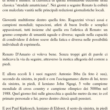
classica "stradale amatriciana". Nei giorni a seguire Renato la esibirà
con malcelata vanità nelle principali redazioni giornalistiche locali.
Gioventù multiforme dentro quella foto. Ragazzini vivaci assai e
campioni mondiali; tapascioni, atleti di buon livello e semplici
appassionati, tutti insieme ché quella era l'atletica di Renato: un
grumo compatto di umanità uguale e diversa; uguale nella capacità
di condividere il dolore soave della fatica e diversa nelle possibilità
individuali di esprimerla.
Renato D'Amario ci voleva bene. Senza troppi giri di parole ci
indicava la via da seguire, attraverso la rustica allegoria del correre a
piedi.
E allora eccoli lì i suoi ragazzi: Antonio Ibba (la foto è sua),
secondo da sinistra, in piedi e con l'asciugamano; dietro di lui, terzo
da sinistra, in piedi, il keniano John Ngugi, 5 volte campione
mondiale di cross country e campione olimpico dei 5000m nel
1988. Quel giorno finì sulle ginocchia a qualche metro da me; io col
primato personale e lui, perso dentro chissà quali pensieri.
E poi Paul Kipkoech, keniano di Eldoret, il sesto da sinistra, in piedi