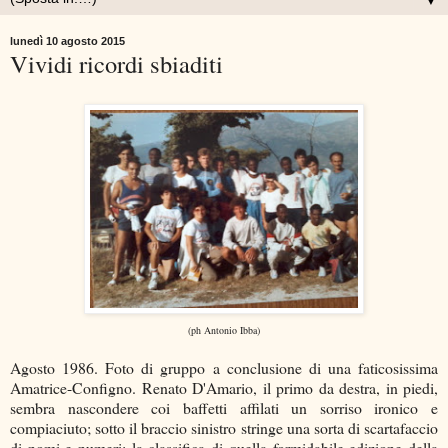
▼
lunedì 10 agosto 2015
Vividi ricordi sbiaditi
(ph Antonio Ibba)
Agosto 1986. Foto di gruppo a conclusione di una faticosissima
Amatrice-Configno. Renato D'Amario, il primo da destra, in piedi,
sembra nascondere coi baffetti affilati un sorriso ironico e
compiaciuto; sotto il braccio sinistro stringe una sorta di scartafaccio
di nomi e numeri: la classifica di quella formidabile edizione della