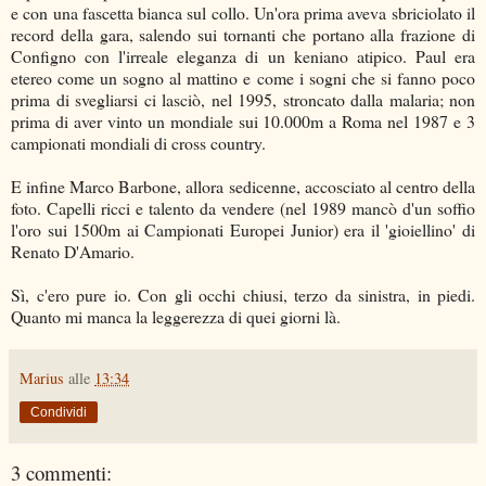
e con una fascetta bianca sul collo. Un'ora prima aveva sbriciolato il
record della gara, salendo sui tornanti che portano alla frazione di
Configno con l'irreale eleganza di un keniano atipico. Paul era
etereo come un sogno al mattino e come i sogni che si fanno poco
prima di svegliarsi ci lasciò, nel 1995, stroncato dalla malaria; non
prima di aver vinto un mondiale sui 10.000m a Roma nel 1987 e 3
campionati mondiali di cross country.
E infine Marco Barbone, allora sedicenne, accosciato al centro della
foto. Capelli ricci e talento da vendere (nel 1989 mancò d'un soffio
l'oro sui 1500m ai Campionati Europei Junior) era il 'gioiellino' di
Renato D'Amario.
Sì, c'ero pure io. Con gli occhi chiusi, terzo da sinistra, in piedi.
Quanto mi manca la leggerezza di quei giorni là.
Marius
alle
13:34
Condividi
3 commenti: