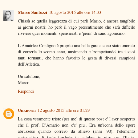
Marco Santozzi
10 agosto 2015 alle ore 14:33
Chissà se quella leggerezza di cui parli Mario, è ancora tangibile
ai giorni nostri; ho però il vago presentimento che sarà difficile
rivivere quei momenti, spensierati e 'pieni' di sano agonismo.
L'Amatrice-Configno è proprio una bella gara e sono stato onorato
di correrla lo scorso anno, ansimando e 'zompettando' tra i suoi
tanti tornanti, che hanno favorito le gesta di diversi campioni
dell'Atletica.
Un salutone,
Marco
Rispondi
Unknown
12 agosto 2015 alle ore 01:29
La cosa veramente triste (per me) di questo post e' l'aver scoperto
che il prof. D'Amario non c'e' piu'. Era un'icona dello sport
abruzzese quando correvo da allievo (anni '90), l'elemento
carismatico di tante trasferte in autobus in giro per l'Italia.