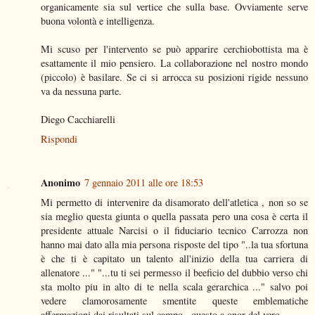
organicamente sia sul vertice che sulla base. Ovviamente serve
buona volontà e intelligenza.
Mi scuso per l'intervento se può apparire cerchiobottista ma è
esattamente il mio pensiero. La collaborazione nel nostro mondo
(piccolo) è basilare. Se ci si arrocca su posizioni rigide nessuno
va da nessuna parte.
Diego Cacchiarelli
Rispondi
Anonimo
7 gennaio 2011 alle ore 18:53
Mi permetto di intervenire da disamorato dell'atletica , non so se
sia meglio questa giunta o quella passata pero una cosa è certa il
presidente attuale Narcisi o il fiduciario tecnico Carrozza non
hanno mai dato alla mia persona risposte del tipo "..la tua sfortuna
è che ti è capitato un talento all'inizio della tua carriera di
allenatore ..." "...tu ti sei permesso il beeficio del dubbio verso chi
sta molto piu in alto di te nella scala gerarchica ..." salvo poi
vedere clamorosamente smentite queste emblematiche
affermazioni dai risultati sul campo . questo a onor del vero .