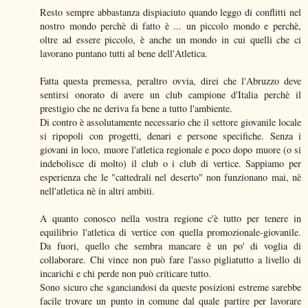
Resto sempre abbastanza dispiaciuto quando leggo di conflitti nel
nostro mondo perchè di fatto è ... un piccolo mondo e perchè,
oltre ad essere piccolo, è anche un mondo in cui quelli che ci
lavorano puntano tutti al bene dell'Atletica.
Fatta questa premessa, peraltro ovvia, direi che l'Abruzzo deve
sentirsi onorato di avere un club campione d'Italia perchè il
prestigio che ne deriva fa bene a tutto l'ambiente.
Di contro è assolutamente necessario che il settore giovanile locale
si ripopoli con progetti, denari e persone specifiche. Senza i
giovani in loco, muore l'atletica regionale e poco dopo muore (o si
indebolisce di molto) il club o i club di vertice. Sappiamo per
esperienza che le "cattedrali nel deserto" non funzionano mai, nè
nell'atletica nè in altri ambiti.
A quanto conosco nella vostra regione c'è tutto per tenere in
equilibrio l'atletica di vertice con quella promozionale-giovanile.
Da fuori, quello che sembra mancare è un po' di voglia di
collaborare. Chi vince non può fare l'asso pigliatutto a livello di
incarichi e chi perde non può criticare tutto.
Sono sicuro che sganciandosi da queste posizioni estreme sarebbe
facile trovare un punto in comune dal quale partire per lavorare