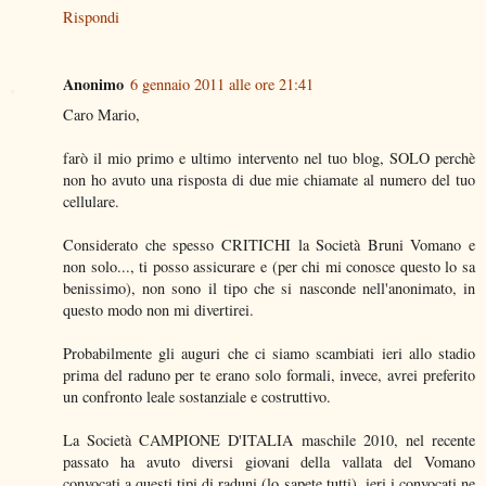
Rispondi
Anonimo
6 gennaio 2011 alle ore 21:41
Caro Mario,
farò il mio primo e ultimo intervento nel tuo blog, SOLO perchè
non ho avuto una risposta di due mie chiamate al numero del tuo
cellulare.
Considerato che spesso CRITICHI la Società Bruni Vomano e
non solo..., ti posso assicurare e (per chi mi conosce questo lo sa
benissimo), non sono il tipo che si nasconde nell'anonimato, in
questo modo non mi divertirei.
Probabilmente gli auguri che ci siamo scambiati ieri allo stadio
prima del raduno per te erano solo formali, invece, avrei preferito
un confronto leale sostanziale e costruttivo.
La Società CAMPIONE D'ITALIA maschile 2010, nel recente
passato ha avuto diversi giovani della vallata del Vomano
convocati a questi tipi di raduni (lo sapete tutti), ieri i convocati ne