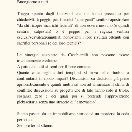
Buongiorno a tutti.
Traggo spunto dagli interventi che mi hanno preceduto per
chiederMi: è peggio per i tecnici "emergenti" sentirsi apostrofare
"da chi ricopre incarichi federali" di non essere nessuno (e quindi
sentirsi calpestati) o è peggio per i ragazzi sentirsi
esclusi/scavalcati/annullati nonostanti i loro risultati ottenuti con
sacrifici personali (e dei loro tecnici)?
Le sinergie auspicate da Cacchiarelli non possono essere
assolutamente confutate.
A patto che tutti si remi per il bene comune.
Quante volte negli ultimi tempi ci si trova nelle riunioni a
confrontarsi in modo impari? Discussioni su decisioni già prese
aprioristicamente e quindi inutili se non ad alimentare il clima di
conflitto; discussioni su progetti che di tale hanno solo il titolo,
sostanza zero e dei quali poi si pretende l'approvazione
plebiscitaria senza uno straccio di "canovaccio"...
Siamo passati da un immobilismo storico ad un mordersi la coda
perpetuo.
Sempre fermi stiamo.