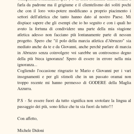
farla da padrone ma il grigiume e il clientelismo dei soliti pochi
che con il loro voto-potere modificano a proprio piacimento i
settori dell'atletica che tanto hanno dato al nostro Paese. Mi
dispiace sapere che gli esempi che io ho seguito e con i quali ho
avuto la fortuna di condividere una parte della mia stagione
atletica adesso non facciano più lontanamente parte di nessun
progetto. Spero che "il polo della marcia atletica d’Abruzzo" sia
mediato anche da te e da Giovanni, anche perchè parlare di marcia
in Abruzzo senza coinvolgere voi sarebbe un controsenso degno
della più bieca ignoranza! Spero di essere in errore nella mia
ignoranza...
Cogliendo l'occasione ringrazio te Mario e Giovanni per i vari
insegnamenti e per gli stimoli che in un passato oramai non
troppo recente mi hanno permesso di GODERE della Maglia
Azzurra.
P.S - Se essere fuori da tutto significa non srotolare la lingua al
passaggio dei più, sono felice che tu sia fuori da tutto!!!
Con affetto,
Michele Didoni