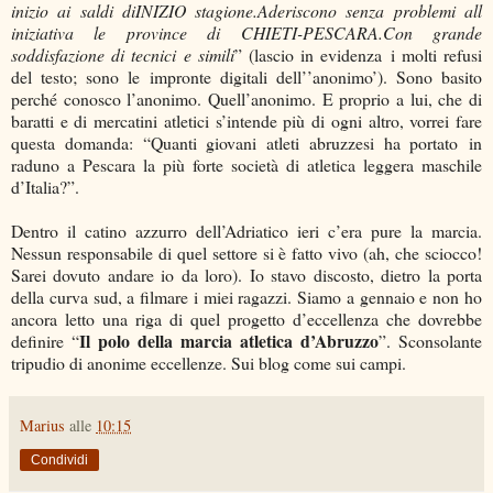
inizio ai saldi diINIZIO stagione.Aderiscono senza problemi all
iniziativa le province di CHIETI-PESCARA.Con grande
soddisfazione di tecnici e simili
” (lascio in evidenza i molti refusi
del testo; sono le impronte digitali dell’’anonimo’). Sono basito
perché conosco l’anonimo. Quell’anonimo. E proprio a lui, che di
baratti e di mercatini atletici s’intende più di ogni altro, vorrei fare
questa domanda: “Quanti giovani atleti abruzzesi ha portato in
raduno a Pescara la più forte società di atletica leggera maschile
d’Italia?”.
Dentro il catino azzurro dell’Adriatico ieri c’era pure la marcia.
Nessun responsabile di quel settore si è fatto vivo (ah, che sciocco!
Sarei dovuto andare io da loro). Io stavo discosto, dietro la porta
della curva sud, a filmare i miei ragazzi. Siamo a gennaio e non ho
ancora letto una riga di quel progetto d’eccellenza che dovrebbe
Il polo della marcia atletica d’Abruzzo
definire “
”. Sconsolante
tripudio di anonime eccellenze. Sui blog come sui campi.
Marius
alle
10:15
Condividi